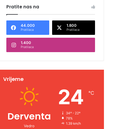
Pratite nas na
44.000
1.800
Pratilaca
Pratilaca
1.400
Pratilaca
Vrijeme
24
℃
Derventa
34º - 22º
78%
1.39 km/h
Vedro