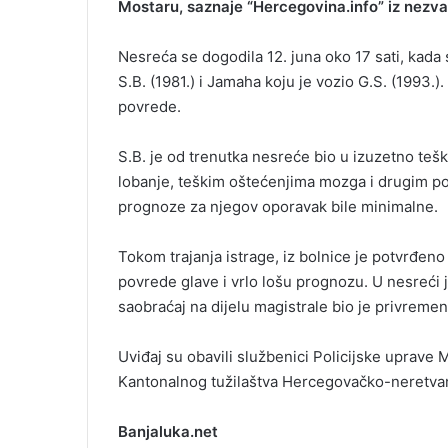
Mostaru, saznaje “Hercegovina.info” iz nezva
Nesreća se dogodila 12. juna oko 17 sati, kada
S.B. (1981.) i Jamaha koju je vozio G.S. (1993.
povrede.
S.B. je od trenutka nesreće bio u izuzetno te
lobanje, teškim oštećenjima mozga i drugim pov
prognoze za njegov oporavak bile minimalne.
Tokom trajanja istrage, iz bolnice je potvrđeno 
povrede glave i vrlo lošu prognozu. U nesreći j
saobraćaj na dijelu magistrale bio je privreme
Uviđaj su obavili službenici Policijske uprave M
Kantonalnog tužilaštva Hercegovačko-neretva
Banjaluka.net