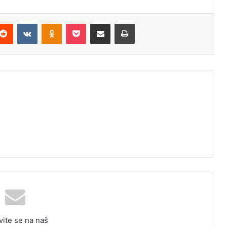
Reddit
VKontakte
Odnoklassniki
Pocket
Podijeli putem Emaila
Odštampaj
vite se na naš