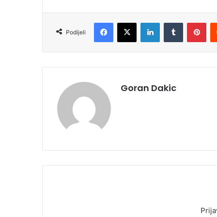
Facebook
X
LinkedIn
Tumblr
Pinterest
Podijeli
Goran Dakic
Prija