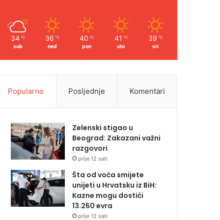
34
36
40
41
39
℃
℃
℃
℃
℃
sub
ned
pon
uto
sri
Popularno
Posljednje
Komentari
Zelenski stigao u
Beograd: Zakazani važni
razgovori
prije 12 sati
Šta od voća smijete
unijeti u Hrvatsku iz BiH:
Kazne mogu dostići
13.260 evra
prije 12 sati