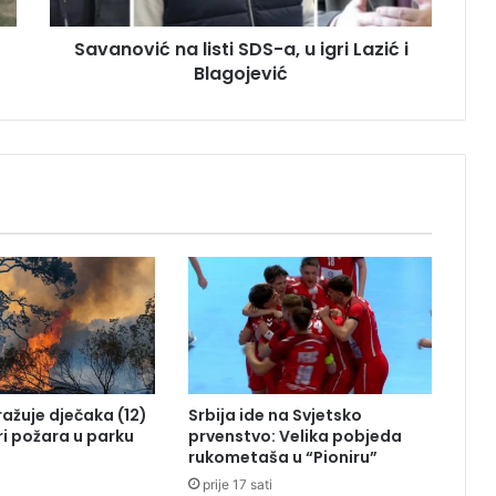
i
ć
Savanović na listi SDS-a, u igri Lazić i
n
Blagojević
a
l
i
s
t
i
S
D
S
-
a
,
u
i
g
tražuje dječaka (12)
Srbija ide na Svjetsko
r
ri požara u parku
prvenstvo: Velika pobjeda
i
rukometaša u “Pioniru”
L
prije 17 sati
a