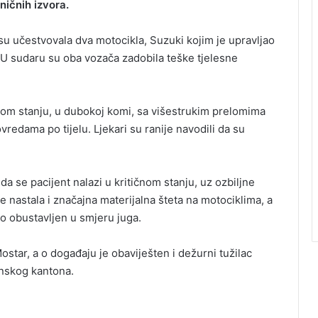
ničnih izvora.
 su učestvovala dva motocikla, Suzuki kojim je upravljao
). U sudaru su oba vozača zadobila teške tjelesne
škom stanju, u dubokoj komi, sa višestrukim prelomima
redama po tijelu. Ljekari su ranije navodili da su
da se pacijent nalazi u kritičnom stanju, uz ozbiljne
e nastala i značajna materijalna šteta na motociklima, a
no obustavljen u smjeru juga.
ostar, a o događaju je obaviješten i dežurni tužilac
nskog kantona.