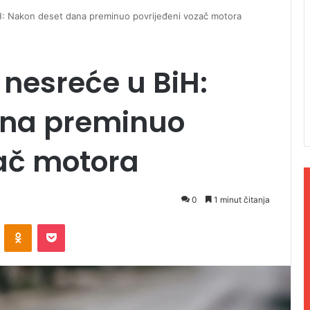
iH: Nakon deset dana preminuo povrijeđeni vozač motora
 nesreće u BiH:
ana preminuo
zač motora
0
1 minut čitanja
ontakte
Odnoklassniki
Pocket