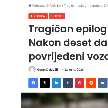
Početna
/
HRONIKA
/
Tragičan epilog nesreće u B
HRONIKA
VIJESTI
Tragičan epilog
Nakon deset d
povrijeđeni vo
Goran Dakic
S
22 Juna, 2026
e
Facebook
X
LinkedIn
Tumblr
Pinterest
Reddit
VK
n
d
a
n
e