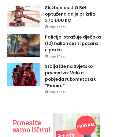
Službenica UIO BiH
optužena da je prikrila
370.000 KM
prije 17 sati
Policija istražuje dječaka
(12) nakon četiri požara
u parku
prije 17 sati
Srbija ide na Svjetsko
prvenstvo: Velika
pobjeda rukometaša u
“Pioniru”
prije 17 sati