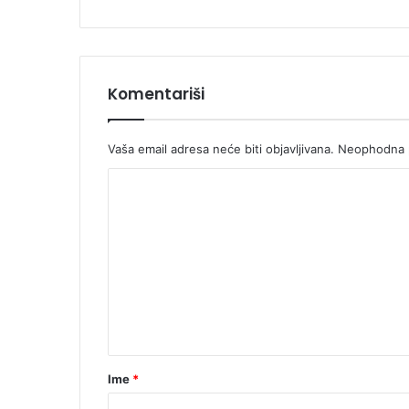
Komentariši
Vaša email adresa neće biti objavljivana.
Neophodna p
K
o
m
e
n
t
a
r
Ime
*
*