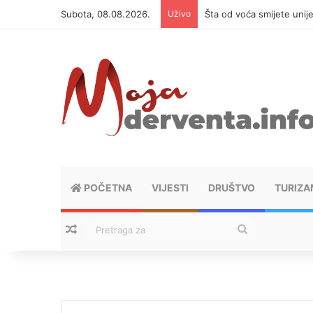
Subota, 08.08.2026.
Uživo
Šta od voća smijete unij
POČETNA
VIJESTI
DRUŠTVO
TURIZA
Nasumični tekstovi
Pretraga
za