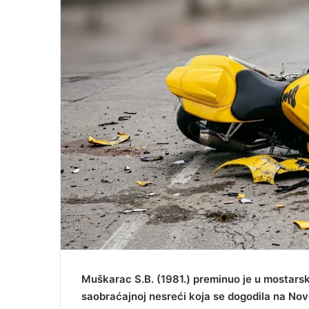
m
a
i
l
Muškarac S.B. (1981.) preminuo je u mostarsko
saobraćajnoj nesreći koja se dogodila na Nov