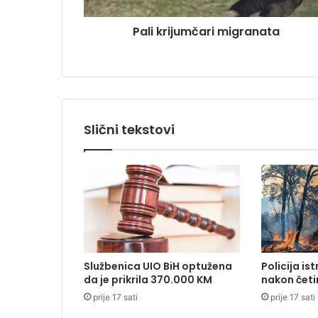
j
s
u
u
Pali krijumčari migranata
m
č
a
r
i
m
i
Slični tekstovi
g
r
a
n
a
t
a
Službenica UIO BiH optužena
Policija is
da je prikrila 370.000 KM
nakon četi
prije 17 sati
prije 17 sati