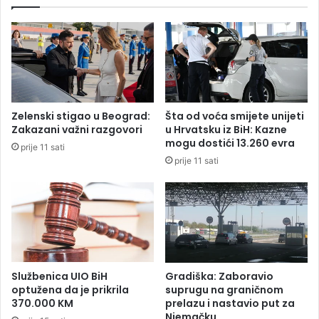
o
i
ž
t
a
i
r
j
a
e
u
l
f
o
i
n
Zelenski stigao u Beograd:
Šta od voća smijete unijeti
r
e
Zakazani važni razgovori
u Hrvatsku iz BiH: Kazne
m
p
mogu dostići 13.260 evra
prije 11 sati
i
o
prije 11 sati
"
z
M
n
i
a
k
t
i
o
-
g
c
m
o
u
Službenica UIO BiH
Gradiška: Zaboravio
m
š
optužena da je prikrila
suprugu na graničnom
p
370.000 KM
prelazu i nastavio put za
k
Njemačku
a
a