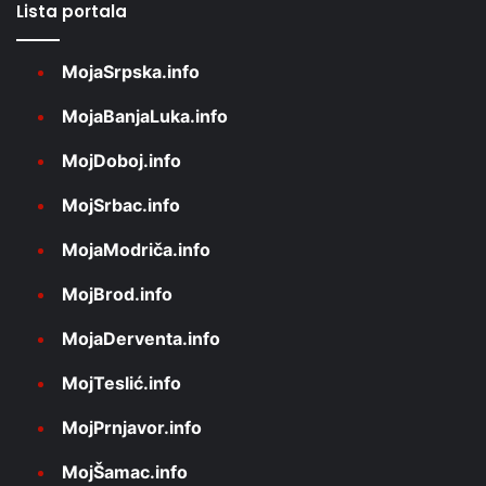
Lista portala
MojaSrpska.info
MojaBanjaLuka.info
MojDoboj.info
MojSrbac.info
MojaModriča.info
MojBrod.info
MojaDerventa.info
MojTeslić.info
MojPrnjavor.info
MojŠamac.info