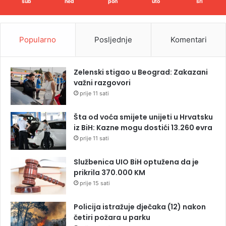
sub
ned
pon
uto
sri
Popularno
Posljednje
Komentari
Zelenski stigao u Beograd: Zakazani
važni razgovori
prije 11 sati
Šta od voća smijete unijeti u Hrvatsku
iz BiH: Kazne mogu dostići 13.260 evra
prije 11 sati
Službenica UIO BiH optužena da je
prikrila 370.000 KM
prije 15 sati
Policija istražuje dječaka (12) nakon
četiri požara u parku