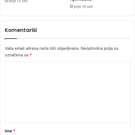
prije 15 sati
n
r
prije 16 sati
y
c
"
a
i
Komentariši
z
R
i
Vaša email adresa neće biti objavljivana.
Neophodna polja su
b
označena sa
*
n
i
K
k
a
o
m
e
n
t
a
r
Ime
*