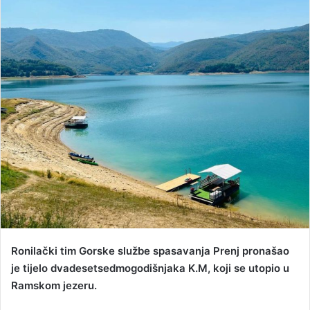
n
d
a
n
e
m
a
i
l
Ronilački tim Gorske službe spasavanja Prenj pronašao
je tijelo dvadesetsedmogodišnjaka K.M, koji se utopio u
Ramskom jezeru.