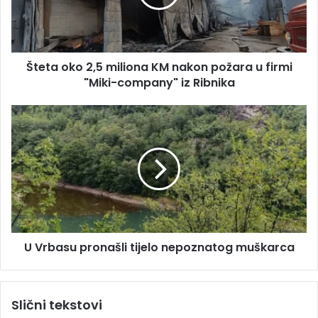
a
o
d
k
r
o
e
2
s
Šteta oko 2,5 miliona KM nakon požara u firmi
,
u
"Miki-company" iz Ribnika
5
m
i
U
l
V
i
r
o
b
n
a
a
s
K
u
M
p
n
r
a
U Vrbasu pronašli tijelo nepoznatog muškarca
o
k
n
o
a
n
š
Slični tekstovi
p
l