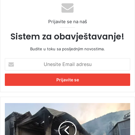
Prijavite se na naš
Sistem za obavještavanje!
Budite u toku sa posljednjim novostima.
U
n
e
s
i
t
e
E
Š
m
t
a
e
i
t
l
a