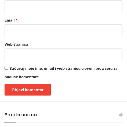
*
Email
*
Web stranica
Sačuvaj moje ime, email i web stranicu u ovom browseru za
buduće komentare.
A
l
Pratite nas na
t
e