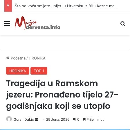
Službenica UIO BiH optužena da je prikrila 370.000 KM
Meni
P
Početna
/
HRONIKA
HRONIKA
TOP 1
Tragedija u Ramskom
jezeru: Pronađeno tijelo 27-
godišnjaka koji se utopio
Goran Dakic
S
29 Juna, 2026
0
Prije minut
e