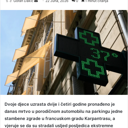
Goran Dakic
S
22 Juna, 2026
0
1 minut čitanja
e
n
d
a
n
e
m
a
i
l
Dvoje djece uzrasta dvije i četiri godine pronađeno je
danas mrtvo u porodičnom automobilu na parkingu jedne
stambene zgrade u francuskom gradu Karpantrasu, a
vjeruje se da su stradali usljed posljedica ekstremne