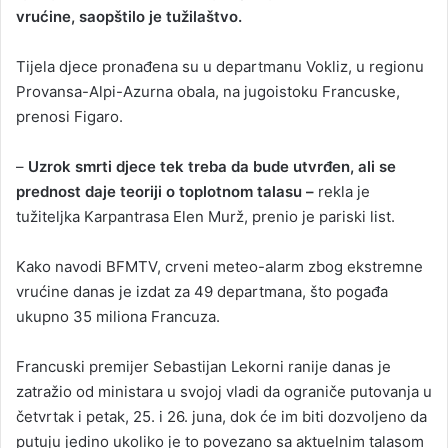
vrućine, saopštilo je tužilaštvo.
Tijela djece pronađena su u departmanu Vokliz, u regionu
Provansa-Alpi-Azurna obala, na jugoistoku Francuske,
prenosi Figaro.
–
Uzrok smrti djece tek treba da bude utvrđen, ali se
prednost daje teoriji o toplotnom talasu –
rekla je
tužiteljka Karpantrasa Elen Murž, prenio je pariski list.
Kako navodi BFMTV, crveni meteo-alarm zbog ekstremne
vrućine danas je izdat za 49 departmana, što pogađa
ukupno 35 miliona Francuza.
Francuski premijer Sebastijan Lekorni ranije danas je
zatražio od ministara u svojoj vladi da ograniče putovanja u
četvrtak i petak, 25. i 26. juna, dok će im biti dozvoljeno da
putuju jedino ukoliko je to povezano sa aktuelnim talasom