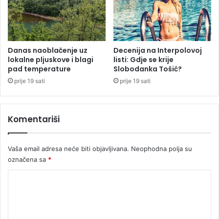
u
g
p
l
u
i
c
k
a
v
Danas naoblačenje uz
Decenija na Interpolovoj
o
lokalne pljuskove i blagi
listi: Gdje se krije
i
pad temperature
Slobodanka Tošić?
u
d
g
a
prije 19 sati
prije 19 sati
l
c
a
i
v
j
Komentariši
u
e
u
k
Vaša email adresa neće biti objavljivana.
Neophodna polja su
a
označena sa
*
f
i
K
ć
o
u
u
m
K