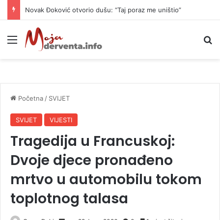
Novak Đoković otvorio dušu: “Taj poraz me uništio”
Meni
P
Početna
/
SVIJET
SVIJET
VIJESTI
Tragedija u Francuskoj:
Dvoje djece pronađeno
mrtvo u automobilu tokom
toplotnog talasa