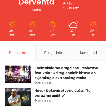
Derventa
76%
0.95 km/h
Vedro
36
39
40
37
36
℃
℃
℃
℃
℃
ned
pon
uto
sri
čet
Popularno
Posljednje
Komentari
Spektakularna druga noć Freshwave
festivala : Od regionalnih hitova do
svjetskog elektronskog zvuka
prije 18 sati
Novak Đoković otvorio dušu: “Taj
poraz me uništio”
prije 18 sati