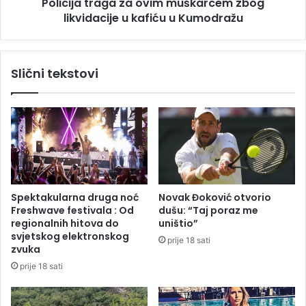
P
Policija traga za ovim muškarcem zbog
r
o
likvidacije u kafiću u Kumodražu
a
z
g
d
a
r
z
Slični tekstovi
a
a
v
o
i
v
o
i
s
m
e
m
s
u
a
š
ž
k
Spektakularna druga noć
Novak Đoković otvorio
r
a
Freshwave festivala : Od
dušu: “Taj poraz me
t
r
regionalnih hitova do
uništio”
v
c
svjetskog elektronskog
prije 18 sati
o
e
zvuka
m
m
prije 18 sati
p
z
a
b
m
o