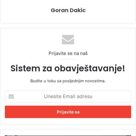
Goran Dakic
Prijavite se na naš
Sistem za obavještavanje!
Budite u toku sa posljednjim novostima.
U
n
e
s
i
t
e