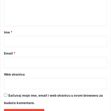
e
u
m
n
o
t
d
r
a
a
r
Ime
*
ž
*
u
Email
*
Web stranica
Sačuvaj moje ime, email i web stranicu u ovom browseru za
buduće komentare.