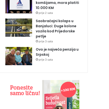
komšijama, mora platiti
10.000 KM
prije 2 sata
Saobraćajni kolaps u
Banjaluci: Duge kolone
vozila kod Prijedorske
petlje
prije 3 sata
Ovo je najveća penzija u
Srpskoj
prije 3 sata