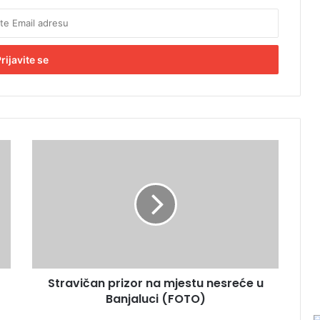
S
t
r
a
v
i
č
a
n
Stravičan prizor na mjestu nesreće u
p
Banjaluci (FOTO)
r
i