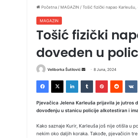
Početna
/
MAGAZIN
/
Tošić fizički napao Karleušu,
MAGAZIN
Tošić fizički na
doveden u polic
Veliborka Šutilović
S
8 Juna, 2024
e
Facebook
X
LinkedIn
Tumblr
Pinterest
Reddit
VK
n
d
a
Pjevačica Jelena Karleuša prijavila je jutros d
n
dovođenju u stanicu policije alkotestiran i im
e
m
Kako saznaje Kurir, Karleuša još nije otišla u p
a
nekim oko daljih koraka. Takođe, pjevačicin trenu
i