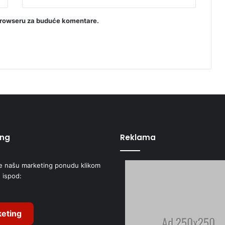
browseru za buduće komentare.
ing
Reklama
e našu marketing ponudu klikom
 ispod:
eting