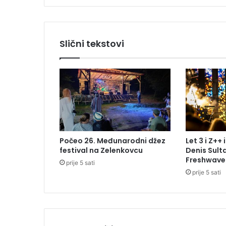
d
a
o
T
Slični tekstovi
u
ž
i
l
a
š
t
v
u
Počeo 26. Međunarodni džez
Let 3 i Z++
B
festival na Zelenkovcu
Denis Sulta
i
Freshwav
prije 5 sati
H
prije 5 sati
M
a
r
k
a