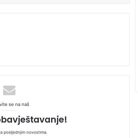
vite se na naš
obavještavanje!
sa posljednjim novostima.