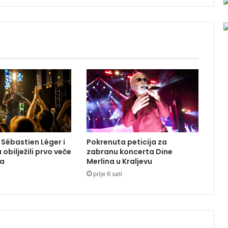
z
o
r
n
a
m
j
e
s
t
u
n
e
 i Sébastien Léger i
Pokrenuta peticija za
s
 obilježili prvo veče
zabranu koncerta Dine
r
ea
Merlina u Kraljevu
e
prije 6 sati
ć
e
u
B
a