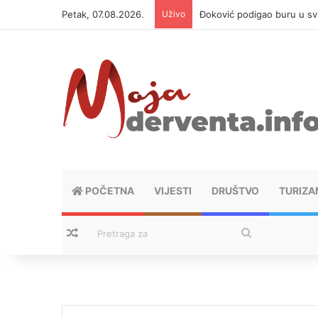
Petak, 07.08.2026.
Uživo
Đoković podigao buru u svi
POČETNA
VIJESTI
DRUŠTVO
TURIZA
Nasumični tekstovi
Pretraga
za