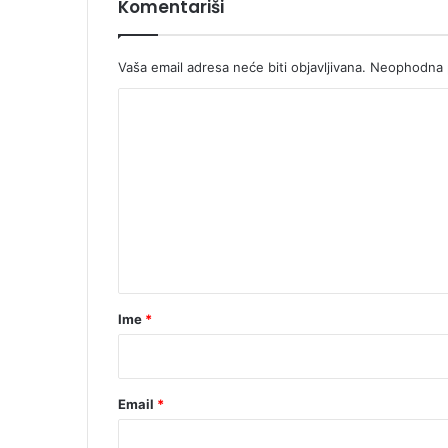
I
Komentariši
k
i
ć
Vaša email adresa neće biti objavljivana.
Neophodna p
a
K
o
m
e
n
t
a
r
Ime
*
*
Email
*