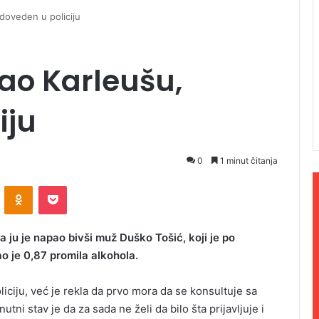
 doveden u policiju
pao Karleušu,
iju
0
1 minut čitanja
ontakte
Odnoklassniki
Pocket
a ju je napao bivši muž Duško Tošić, koji je po
ao je 0,87 promila alkohola.
oliciju, već je rekla da prvo mora da se konsultuje sa
tni stav je da za sada ne želi da bilo šta prijavljuje i