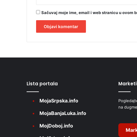
Sačuvaj moje ime, email i web stranicu u ovom 
A
l
t
e
r
Lista portala
Market
n
a
MojaSrpska.info
Pogledajt
t
na dugme
i
MojaBanjaLuka.info
v
MojDoboj.info
e
Mark