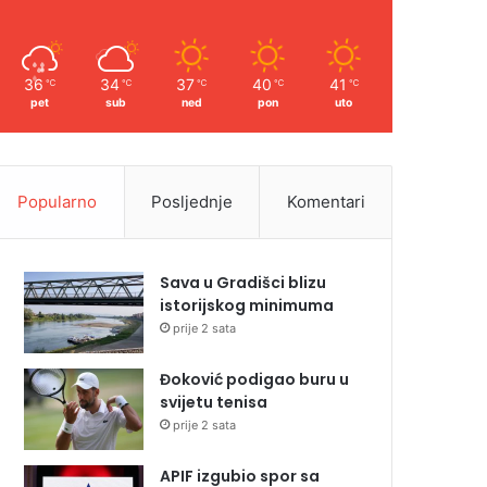
36
34
37
40
41
℃
℃
℃
℃
℃
pet
sub
ned
pon
uto
Popularno
Posljednje
Komentari
Sava u Gradišci blizu
istorijskog minimuma
prije 2 sata
Đoković podigao buru u
svijetu tenisa
prije 2 sata
APIF izgubio spor sa