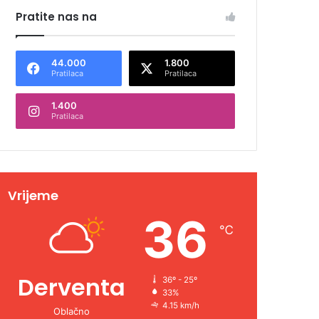
Pratite nas na
44.000
1.800
Pratilaca
Pratilaca
1.400
Pratilaca
Vrijeme
36
℃
Derventa
36º - 25º
33%
4.15 km/h
Oblačno