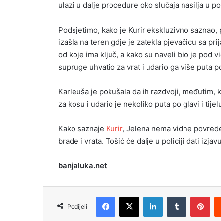
ulazi u dalje procedure oko slučaja nasilja u po
l
Podsjetimo, kako je Kurir ekskluzivno saznao, p
izašla na teren gdje je zatekla pjevačicu sa prij
od koje ima ključ, a kako su naveli bio je pod v
supruge uhvatio za vrat i udario ga više puta po g
Karleuša je pokušala da ih razdvoji, međutim,
za kosu i udario je nekoliko puta po glavi i tijel
Kako saznaje
Kurir
, Jelena nema vidne povrede 
brade i vrata. Tošić će dalje u policiji dati izj
banjaluka.net
Facebook
X
LinkedIn
Tumblr
Pinterest
Podijeli