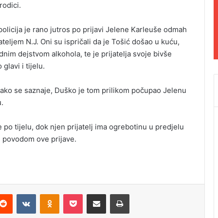
rodici.
olicija je rano jutros po prijavi Jelene Karleuše odmah
ateljem N.J. Oni su ispričali da je Tošić došao u kuću,
idnim dejstvom alkohola, te je prijatelja svoje bivše
lavi i tijelu.
 kako se saznaje, Duško je tom prilikom počupao Jelenu
u.
po tijelu, dok njen prijatelj ima ogrebotinu u predjelu
avu povodom ove prijave.
Reddit
VKontakte
Odnoklassniki
Pocket
Podijeli putem Emaila
Odštampaj