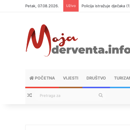
Petak, 07.08.2026.
Uživo
Policija istražuje dječaka 
POČETNA
VIJESTI
DRUŠTVO
TURIZA
Nasumični tekstovi
Pretraga
za