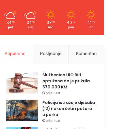
34
34
37
40
41
℃
℃
℃
℃
℃
pet
sub
ned
pon
uto
Popularno
Posljednje
Komentari
Službenica UIO BiH
optužena da je prikrila
370.000 KM
prije 1 sat
Policija istražuje dječaka
(12) nakon četiri požara
u parku
prije 1 sat