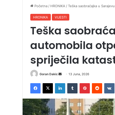
Početna
/
HRONIKA
/
Teška saobraćajka u Sarajevu:
HRONIKA
VIJESTI
Teška saobraćaj
automobila otpa
spriječila katas
Goran Dakic
S
13 Juna, 2026
e
Facebook
X
LinkedIn
Tumblr
Pinterest
Reddit
VK
n
d
a
n
e