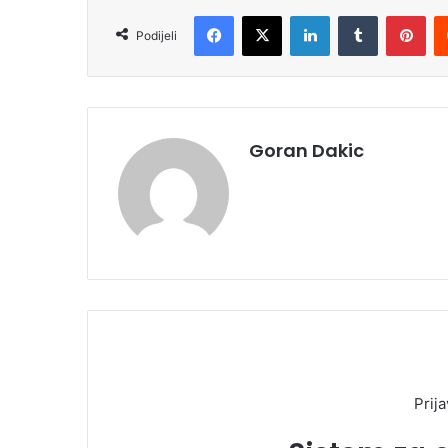
Facebook
X
LinkedIn
Tumblr
Pinterest
Podijeli
Goran Dakic
Prija