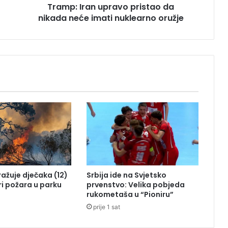
Tramp: Iran upravo pristao da
n
nikada neće imati nuklearno oružje
u
p
r
a
v
o
p
r
i
s
t
a
o
d
a
tražuje dječaka (12)
Srbija ide na Svjetsko
n
ri požara u parku
prvenstvo: Velika pobjeda
i
rukometaša u “Pioniru”
k
prije 1 sat
a
d