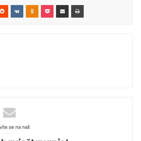
Reddit
VKontakte
Odnoklassniki
Pocket
Podijeli putem Emaila
Odštampaj
vite se na naš