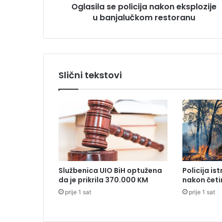
Oglasila se policija nakon eksplozije
e
u banjalučkom restoranu
p
o
l
i
c
i
Slični tekstovi
j
a
n
a
k
o
n
e
k
Službenica UIO BiH optužena
Policija is
s
da je prikrila 370.000 KM
nakon četi
p
prije 1 sat
prije 1 sat
l
o
z