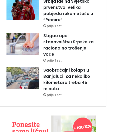
Srbija ide na Svjetsko
prvenstvo: Velika
pobjeda rukometaša u
“Pioniru”
prije 1 sat
Stigao apel
stanovništvu Srpske za
racionalno trošenje
vode
prije 1 sat
Saobraćajni kolaps u
Banjaluci: Za nekoliko
kilometara treba 45
minuta
prije 1 sat