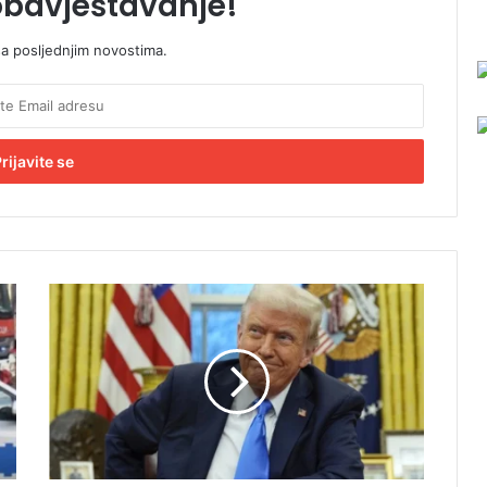
obavještavanje!
sa posljednjim novostima.
T
r
a
m
p
:
I
r
a