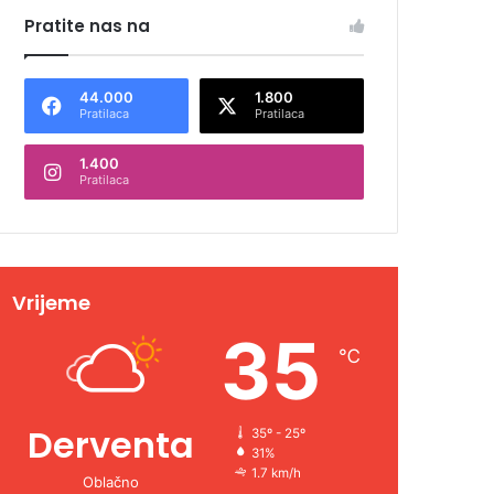
Pratite nas na
44.000
1.800
Pratilaca
Pratilaca
1.400
Pratilaca
Vrijeme
35
℃
Derventa
35º - 25º
31%
1.7 km/h
Oblačno