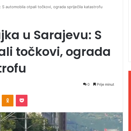
 S automobila otpali točkovi, ograda spriječila katastrofu
ka u Sarajevu: S
li točkovi, ograda
trofu
0
Prije minut
ontakte
Odnoklassniki
Pocket