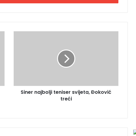
S
i
n
e
r
n
a
j
b
Siner najbolji teniser svijeta, Đoković
o
treći
l
j
i
t
e
n