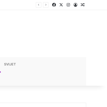
Facebook
X
Instagram
Prijavite se
Nasumični t
SVIJET