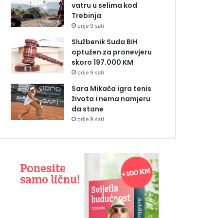
vatru u selima kod
Trebinja
prije 9 sati
Službenik Suda BiH
optužen za pronevjeru
skoro 197.000 KM
prije 9 sati
Sara Mikača igra tenis
života i nema namjeru
da stane
prije 9 sati