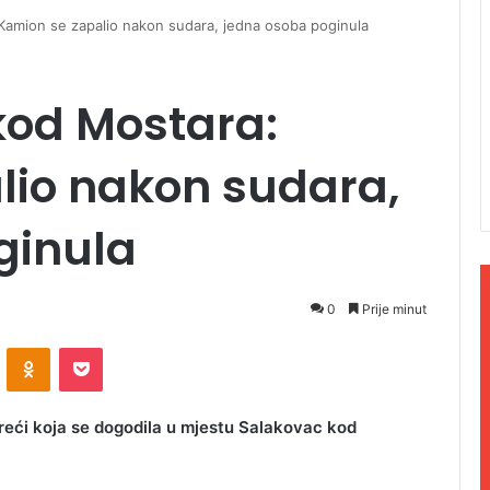
Kamion se zapalio nakon sudara, jedna osoba poginula
kod Mostara:
lio nakon sudara,
ginula
0
Prije minut
ontakte
Odnoklassniki
Pocket
reći koja se dogodila u mjestu Salakovac kod