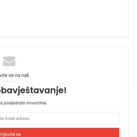
vite se na naš
obavještavanje!
sa posljednjim novostima.