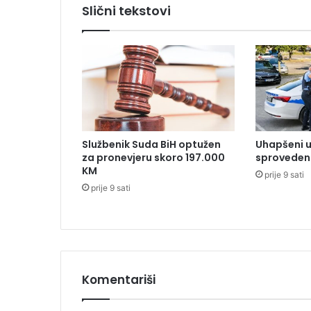
k
Slični tekstovi
e
s
e
o
p
r
o
s
t
Službenik Suda BiH optužen
Uhapšeni u
i
za pronevjeru skoro 197.000
sproveden 
o
KM
prije 9 sati
o
prije 9 sati
d
n
a
s
t
r
Komentariši
a
d
a