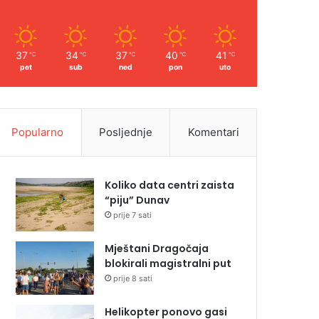
37
34
37
40
41
℃
℃
℃
℃
℃
pet
sub
ned
pon
uto
Popularno
Posljednje
Komentari
Koliko data centri zaista
“piju” Dunav
prije 7 sati
Mještani Dragočaja
blokirali magistralni put
prije 8 sati
Helikopter ponovo gasi