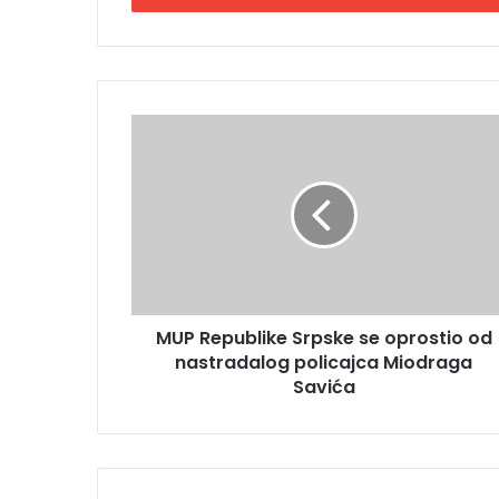
i
t
e
E
m
M
a
U
i
P
l
R
a
e
d
p
r
u
e
b
s
l
u
MUP Republike Srpske se oprostio od
i
nastradalog policajca Miodraga
k
e
Savića
S
r
p
s