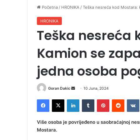
Početna
/
HRONIKA
/
Teška nesreća kod Mostara: 
HRONIKA
Teška nesreća 
Kamion se zapa
jedna osoba po
Goran Dakic
S
10 Juna, 2024
e
Facebook
X
LinkedIn
Tumblr
Pinterest
Reddit
VK
n
d
a
Više osoba je povrijeđeno u saobraćajnoj nes
n
Mostara.
e