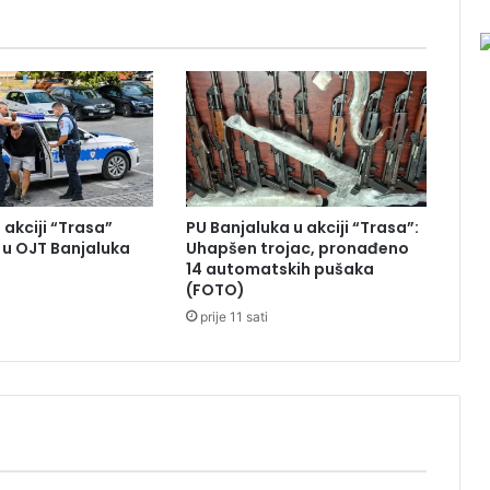
i
s
e
r
s
v
i
j
e
t
 akciji “Trasa”
PU Banjaluka u akciji “Trasa”:
a
u OJT Banjaluka
Uhapšen trojac, pronađeno
,
14 automatskih pušaka
Đ
(FOTO)
o
prije 11 sati
k
o
v
i
ć
t
r
e