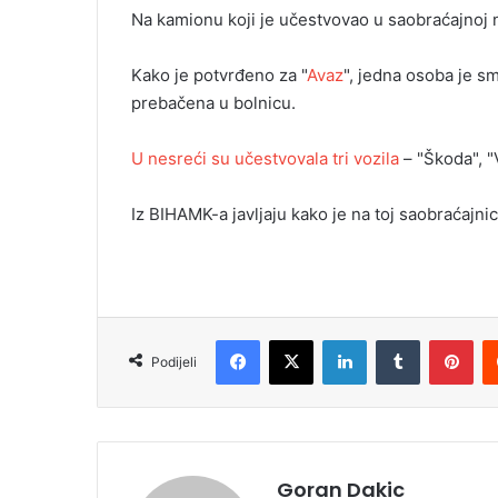
m
Na kamionu koji je učestvovao u saobraćajnoj n
a
i
Kako je potvrđeno za "
Avaz
", jedna osoba je s
l
prebačena u bolnicu.
U nesreći su učestvovala tri vozila
– "Škoda", "
Iz BIHAMK-a javljaju kako je na toj saobraćajni
Facebook
X
LinkedIn
Tumblr
Pinterest
Podijeli
Goran Dakic