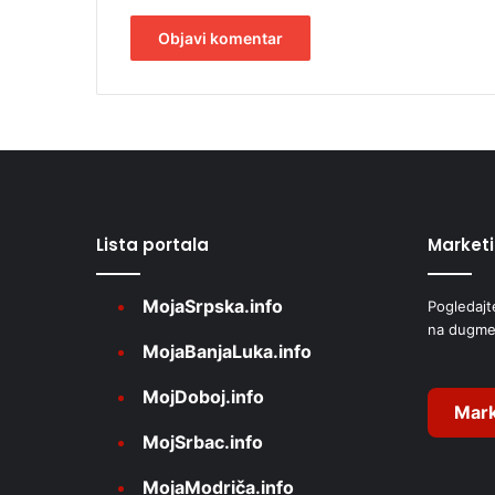
a
v
i
A
ć
a
l
t
e
r
Lista portala
Market
n
a
MojaSrpska.info
Pogledajt
t
na dugme
i
MojaBanjaLuka.info
v
MojDoboj.info
e
Mark
MojSrbac.info
:
MojaModriča.info