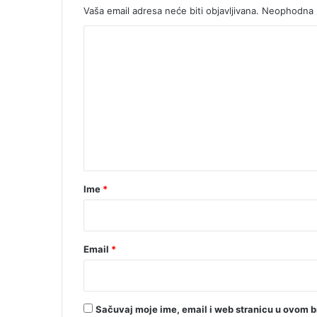
l
Vaša email adresa neće biti objavljivana.
Neophodna p
o
K
g
p
o
o
m
l
i
e
c
n
a
t
j
c
a
a
r
M
Ime
*
i
*
o
d
r
Email
*
a
g
a
S
Sačuvaj moje ime, email i web stranicu u ovom 