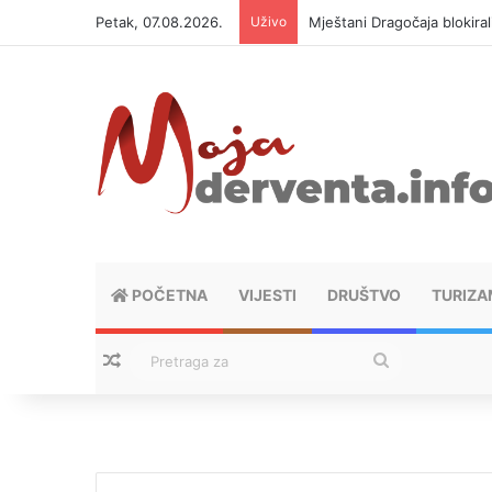
Petak, 07.08.2026.
Uživo
Mještani Dragočaja blokiral
POČETNA
VIJESTI
DRUŠTVO
TURIZA
Nasumični tekstovi
Pretraga
za