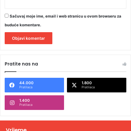
Sačuvaj moje ime, email i web stranicu u ovom browseru za
buduće komentare.
A
l
Pratite nas na
t
e
44.000
1.800
r
Pratilaca
Pratilaca
n
1.400
a
Pratilaca
t
i
v
Vrijeme