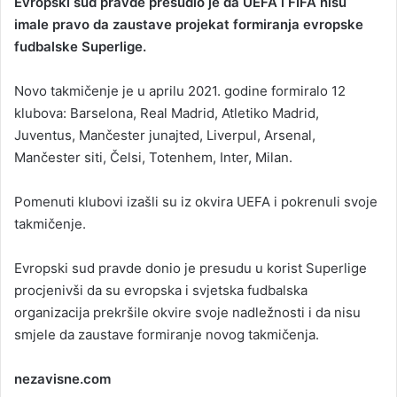
Evropski sud pravde presudio je da UEFA i FIFA nisu
n
imale pravo da zaustave projekat formiranja evropske
d
fudbalske Superlige.
a
n
Novo takmičenje je u aprilu 2021. godine formiralo 12
e
klubova: Barselona, Real Madrid, Atletiko Madrid,
m
a
Juventus, Mančester junajted, Liverpul, Arsenal,
i
Mančester siti, Čelsi, Totenhem, Inter, Milan.
l
Pomenuti klubovi izašli su iz okvira UEFA i pokrenuli svoje
takmičenje.
Evropski sud pravde donio je presudu u korist Superlige
procjenivši da su evropska i svjetska fudbalska
organizacija prekršile okvire svoje nadležnosti i da nisu
smjele da zaustave formiranje novog takmičenja.
nezavisne.com