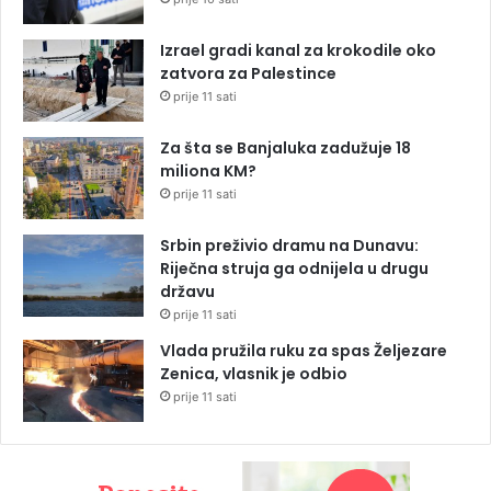
Izrael gradi kanal za krokodile oko
zatvora za Palestince
prije 11 sati
Za šta se Banjaluka zadužuje 18
miliona KM?
prije 11 sati
Srbin preživio dramu na Dunavu:
Riječna struja ga odnijela u drugu
državu
prije 11 sati
Vlada pružila ruku za spas Željezare
Zenica, vlasnik je odbio
prije 11 sati