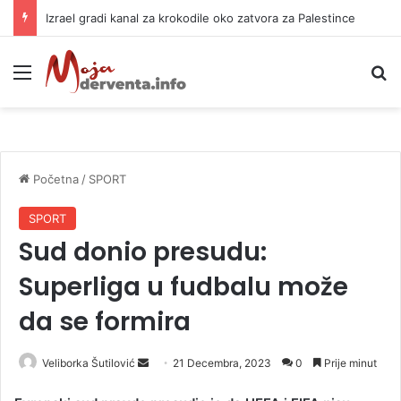
Izrael gradi kanal za krokodile oko zatvora za Palestince
Meni
P
Početna
/
SPORT
SPORT
Sud donio presudu:
Superliga u fudbalu može
da se formira
Veliborka Šutilović
S
21 Decembra, 2023
0
Prije minut
e