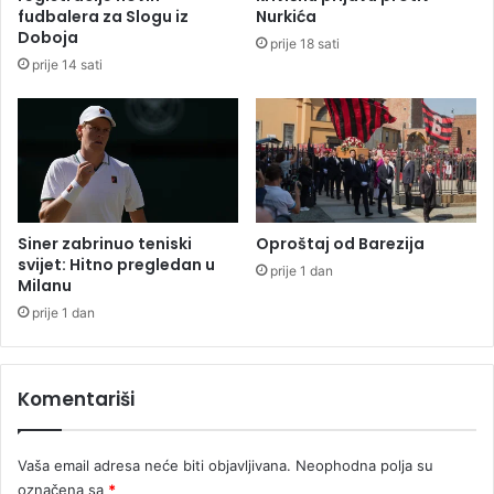
o
u
fudbalera za Slogu iz
Nurkića
t
B
Doboja
prije 18 sati
k
a
prije 14 sati
a
n
z
j
o
j
L
u
c
i
Siner zabrinuo teniski
Oproštaj od Barezija
(
svijet: Hitno pregledan u
prije 1 dan
Milanu
V
I
prije 1 dan
D
E
O
Komentariši
)
Vaša email adresa neće biti objavljivana.
Neophodna polja su
označena sa
*