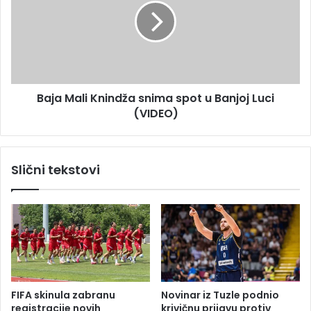
e
a
Z
M
v
a
e
l
z
i
d
K
Baja Mali Knindža snima spot u Banjoj Luci
u
n
k
(VIDEO)
i
o
n
š
d
t
ž
Slični tekstovi
a
a
t
s
i
n
B
i
a
m
h
a
a
s
r
p
o
o
FIFA skinula zabranu
Novinar iz Tuzle podnio
v
t
registracije novih
krivičnu prijavu protiv