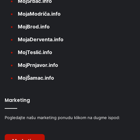
MojSrbac.info
MojaModriča.info
MojBrod.info
MojaDerventa.info
MojTeslić.info
MojPrnjavor.info
MojŠamac.info
Marketing
Pogledajte našu marketing ponudu klikom na dugme ispod: