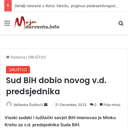
Detalji nesreće u Kotor Varošu, poginuo pedesetdvogodišnjak
Meni
P
Početna
/
DRUŠTVO
DRUŠTVO
Sud BiH dobio novog v.d.
predsjednika
Veliborka Šutilović
S
21 Decembra, 2023
0
Prije minut
e
Visoki sudski i tužilački savjet BiH imenovao je Minku
n
Kreho za v.d. predsjednika Suda BiH.
d