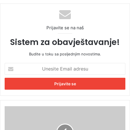
Prijavite se na naš
Sistem za obavještavanje!
Budite u toku sa posljednjim novostima.
U
n
e
s
i
t
e
E
N
m
a
a
t
i
r