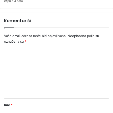
prije 4 sata
t
k
a
Komentariši
z
Vaša email adresa neće biti objavljivana.
Neophodna polja su
označena sa
*
K
o
m
e
n
t
a
r
Ime
*
*