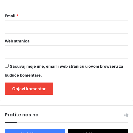
Email
*
Web stranica
Sačuvaj moje ime, email i web stranicu u ovom browseru za
buduće komentare.
A
l
Pratite nas na
t
e