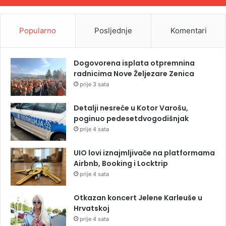
Popularno
Posljednje
Komentari
Dogovorena isplata otpremnina
radnicima Nove Željezare Zenica
prije 3 sata
Detalji nesreće u Kotor Varošu,
poginuo pedesetdvogodišnjak
prije 4 sata
UIO lovi iznajmljivače na platformama
Airbnb, Booking i Locktrip
prije 4 sata
Otkazan koncert Jelene Karleuše u
Hrvatskoj
prije 4 sata