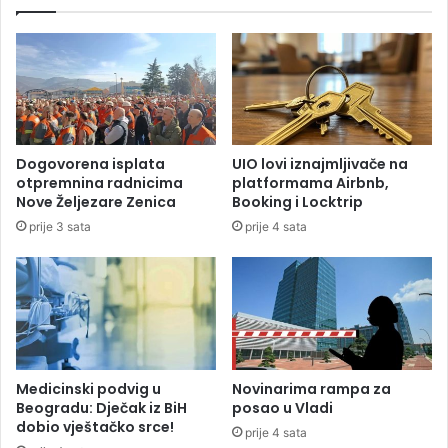
z
e
i
Z
p
v
e
e
k
z
a
d
r
u
e
k
Dogovorena isplata
UIO lovi iznajmljivače na
“
o
otpremnina radnicima
platformama Airbnb,
M
š
Nove Željezare Zenica
Booking i Locktrip
a
t
prije 3 sata
prije 4 sata
n
a
j
t
a
i
”
B
a
h
a
r
Medicinski podvig u
Novinarima rampa za
o
Beogradu: Dječak iz BiH
posao u Vladi
dobio vještačko srce!
v
prije 4 sata
o