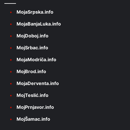
MojaSrpska.info
MojaBanjaLuka.info
MojDoboj.info
MojSrbac.info
MojaModriča.info
MojBrod.info
MojaDerventa.info
MojTeslić.info
MojPrnjavor.info
MojŠamac.info