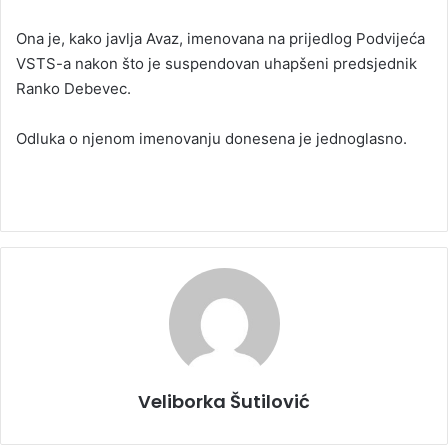
a
Ona je, kako javlja Avaz, imenovana na prijedlog Podvijeća
n
VSTS-a nakon što je suspendovan uhapšeni predsjednik
e
Ranko Debevec.
m
a
i
Odluka o njenom imenovanju donesena je jednoglasno.
l
Veliborka Šutilović