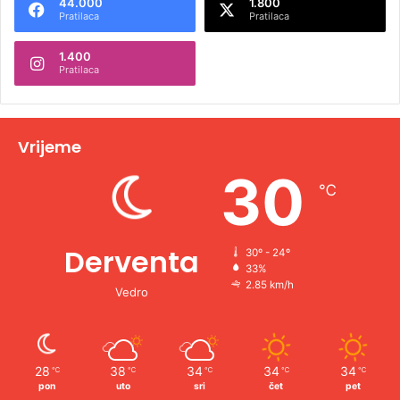
44.000
1.800
r
Pratilaca
Pratilaca
n
1.400
a
Pratilaca
t
i
v
Vrijeme
e
30
℃
:
Derventa
30º - 24º
33%
2.85 km/h
Vedro
28
38
34
34
34
℃
℃
℃
℃
℃
pon
uto
sri
čet
pet