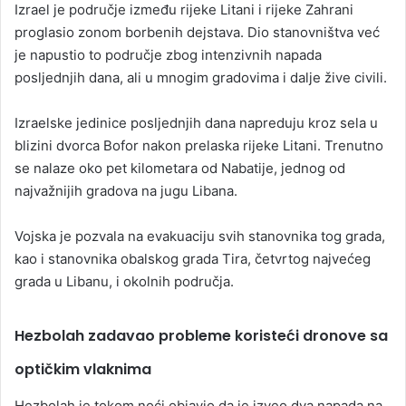
Izrael je područje između rijeke Litani i rijeke Zahrani
proglasio zonom borbenih dejstava. Dio stanovništva već
je napustio to područje zbog intenzivnih napada
posljednjih dana, ali u mnogim gradovima i dalje žive civili.
Izraelske jedinice posljednjih dana napreduju kroz sela u
blizini dvorca Bofor nakon prelaska rijeke Litani. Trenutno
se nalaze oko pet kilometara od Nabatije, jednog od
najvažnijih gradova na jugu Libana.
Vojska je pozvala na evakuaciju svih stanovnika tog grada,
kao i stanovnika obalskog grada Tira, četvrtog najvećeg
grada u Libanu, i okolnih područja.
Hezbolah zadavao probleme koristeći dronove sa
optičkim vlaknima
Hezbolah je tokom noći objavio da je izveo dva napada na