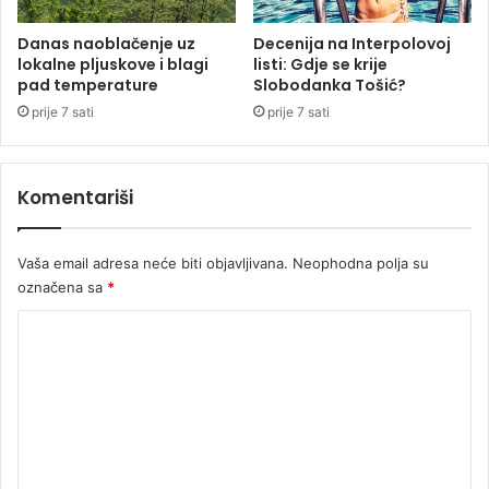
a
t
Danas naoblačenje uz
Decenija na Interpolovoj
lokalne pljuskove i blagi
listi: Gdje se krije
i
pad temperature
Slobodanka Tošić?
v
u
prije 7 sati
prije 7 sati
z
a
b
Komentariši
o
l
j
Vaša email adresa neće biti objavljivana.
Neophodna polja su
u
označena sa
*
z
a
K
š
o
t
i
m
t
e
u
n