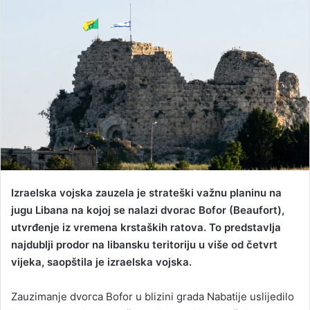
n
d
a
n
e
m
a
i
l
Izraelska vojska zauzela je strateški važnu planinu na
jugu Libana na kojoj se nalazi dvorac Bofor (Beaufort),
utvrđenje iz vremena krstaških ratova. To predstavlja
najdublji prodor na libansku teritoriju u više od četvrt
vijeka, saopštila je izraelska vojska.
Zauzimanje dvorca Bofor u blizini grada Nabatije uslijedilo