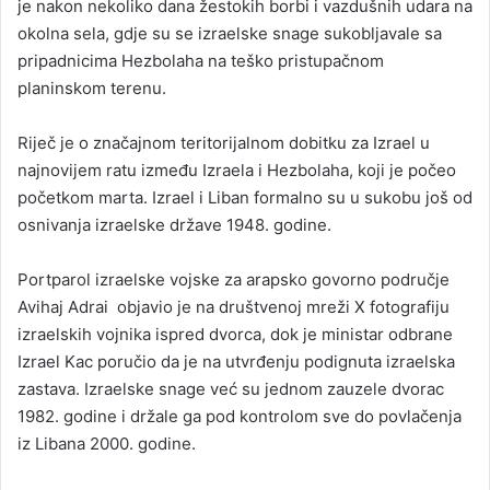
je nakon nekoliko dana žestokih borbi i vazdušnih udara na
okolna sela, gdje su se izraelske snage sukobljavale sa
pripadnicima Hezbolaha na teško pristupačnom
planinskom terenu.
Riječ je o značajnom teritorijalnom dobitku za Izrael u
najnovijem ratu između Izraela i Hezbolaha, koji je počeo
početkom marta. Izrael i Liban formalno su u sukobu još od
osnivanja izraelske države 1948. godine.
Portparol izraelske vojske za arapsko govorno područje
Avihaj Adrai objavio je na društvenoj mreži X fotografiju
izraelskih vojnika ispred dvorca, dok je ministar odbrane
Izrael Kac poručio da je na utvrđenju podignuta izraelska
zastava. Izraelske snage već su jednom zauzele dvorac
1982. godine i držale ga pod kontrolom sve do povlačenja
iz Libana 2000. godine.