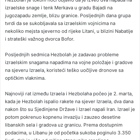
izraelske snage i tenk Merkava u gradu Bajadi na
jugozapadu zemlje, blizu granice. Posljednjih dana grupa
tvrdi da se sukobljavala sa izraelskim vojnicima na
nekoliko mejsta sjeverno od rijeke Litani, u blizini Nabatije
i strateški važnog dvorca Bofor.
Posljednjih sedmica Hezbolah je zadavao probleme
izraelskim snagama napadima na vojne položaje i gradove
na sjeveru Izraela, koristeći teško uočljive dronove sa
optičkim vlaknima.
Najnoviji rat između Izraela i Hezbolaha počeo je 2. marta,
kada je Hezbolah ispalio rakete na sjever Izraela, dva dana
nakon što su Sjedinjene Države i Izrael napali Iran. Izrael je
potom pokrenuo kopnenu invaziju i zauzeo desetine
libanskih sela i gradova uz granicu. Prema dostupnim
podacima, u Libanu je od početka sukoba poginulo 3.350