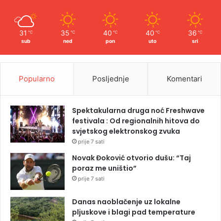
31
35
40
40
36
℃
℃
℃
℃
℃
sub
ned
pon
uto
sri
Popularno
Posljednje
Komentari
Spektakularna druga noć Freshwave
festivala : Od regionalnih hitova do
svjetskog elektronskog zvuka
prije 7 sati
Novak Đoković otvorio dušu: “Taj
poraz me uništio”
prije 7 sati
Danas naoblačenje uz lokalne
pljuskove i blagi pad temperature