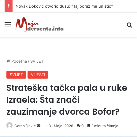
Novak Đoković otvorio dušu: “Taj poraz me uništio”
Meni
P
Početna
/
SVIJET
SVIJET
VIJESTI
Strateška tačka pala u ruke
Izraela: Šta znači
zauzimanje dvorca Bofor?
Goran Dakic
S
31 Maja, 2026
0
2 minuta čitanja
e