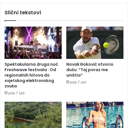
l
t
i
i
Slični tekstovi
g
“
l
M
a
o
s
t
:
o
P
-
o
f
k
e
r
s
Spektakularna druga noć
Novak Đoković otvorio
e
t
Freshwave festivala : Od
dušu: “Taj poraz me
n
”
regionalnih hitova do
uništio”
u
svjetskog elektronskog
prije 7 sati
l
zvuka
i
prije 7 sati
i
n
i
c
i
j