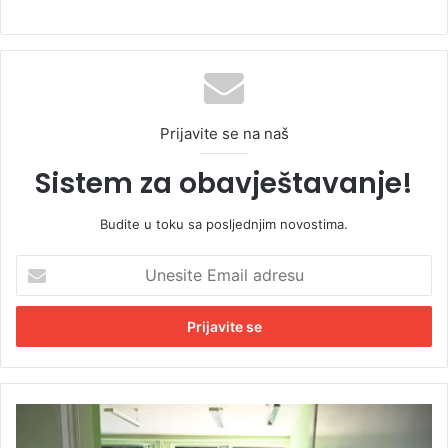
Prijavite se na naš
Sistem za obavještavanje!
Budite u toku sa posljednjim novostima.
U
n
e
s
i
t
e
E
P
m
r