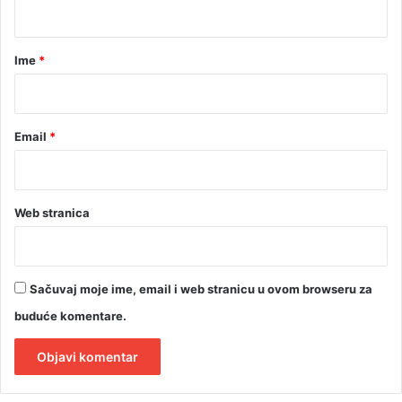
t
a
r
Ime
*
*
Email
*
Web stranica
Sačuvaj moje ime, email i web stranicu u ovom browseru za
buduće komentare.
A