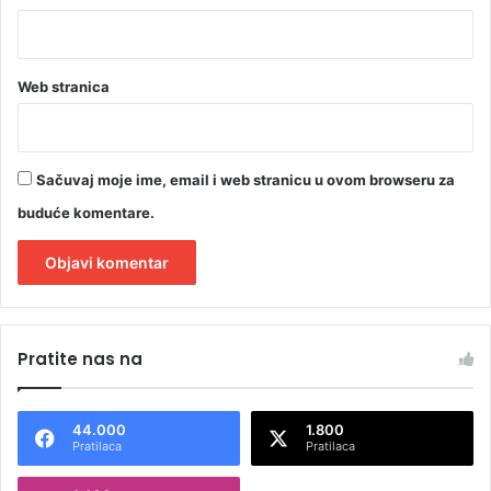
Web stranica
Sačuvaj moje ime, email i web stranicu u ovom browseru za
buduće komentare.
A
l
Pratite nas na
t
e
44.000
1.800
r
Pratilaca
Pratilaca
n