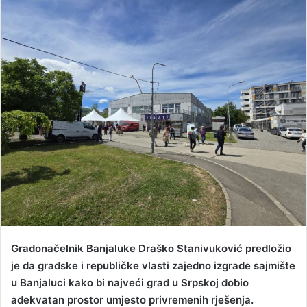
n
d
a
n
e
m
a
i
l
Gradonačelnik Banjaluke Draško Stanivuković predložio
je da gradske i republičke vlasti zajedno izgrade sajmište
u Banjaluci kako bi najveći grad u Srpskoj dobio
adekvatan prostor umjesto privremenih rješenja.