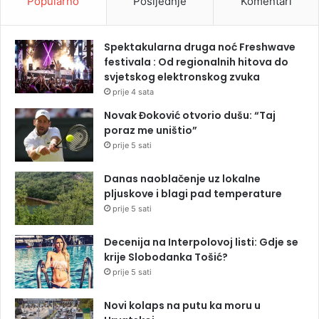
Popularno
Posljednje
Komentari
Spektakularna druga noć Freshwave
festivala : Od regionalnih hitova do
svjetskog elektronskog zvuka
prije 4 sata
Novak Đoković otvorio dušu: “Taj
poraz me uništio”
prije 5 sati
Danas naoblačenje uz lokalne
pljuskove i blagi pad temperature
prije 5 sati
Decenija na Interpolovoj listi: Gdje se
krije Slobodanka Tošić?
prije 5 sati
Novi kolaps na putu ka moru u