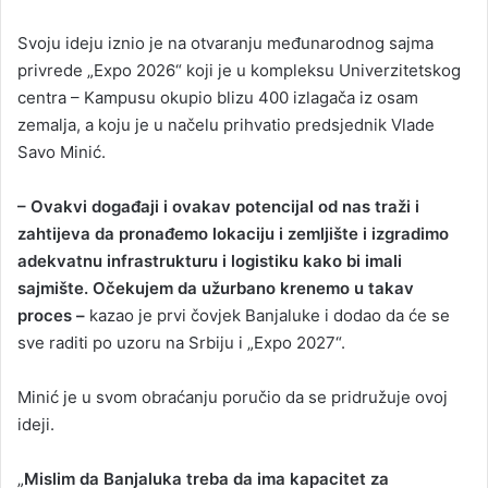
Svoju ideju iznio je na otvaranju međunarodnog sajma
privrede „Expo 2026“ koji je u kompleksu Univerzitetskog
centra – Kampusu okupio blizu 400 izlagača iz osam
zemalja, a koju je u načelu prihvatio predsjednik Vlade
Savo Minić.
– Ovakvi događaji i ovakav potencijal od nas traži i
zahtijeva da pronađemo lokaciju i zemljište i izgradimo
adekvatnu infrastrukturu i logistiku kako bi imali
sajmište. Očekujem da užurbano krenemo u takav
proces –
kazao je prvi čovjek Banjaluke i dodao da će se
sve raditi po uzoru na Srbiju i „Expo 2027“.
Minić je u svom obraćanju poručio da se pridružuje ovoj
ideji.
„
Mislim da Banjaluka treba da ima kapacitet za