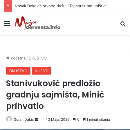
Novak Đoković otvorio dušu: “Taj poraz me uništio”
Meni
P
Početna
/
DRUŠTVO
DRUŠTVO
VIJESTI
Stanivuković predložio
gradnju sajmišta, Minić
prihvatio
Goran Dakic
S
13 Maja, 2026
0
1 minut čitanja
e