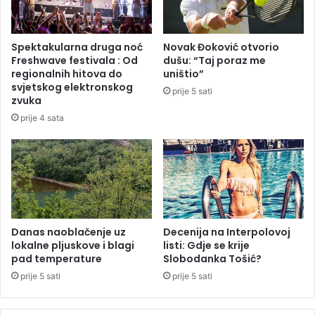
i
n
i
o
d
g
Spektakularna druga noć
Novak Đoković otvorio
j
r
Freshwave festivala : Od
dušu: “Taj poraz me
e
a
regionalnih hitova do
uništio”
č
d
svjetskog elektronskog
prije 5 sati
a
n
zvuka
k
i
prije 4 sata
i
k
d
a
j
,
e
p
v
a
o
u
j
h
č
Danas naoblačenje uz
Decenija na Interpolovoj
a
lokalne pljuskove i blagi
listi: Gdje se krije
i
p
pad temperature
Slobodanka Tošić?
c
š
a
e
prije 5 sati
prije 5 sati
,
n
o