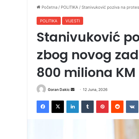
Početna
/
POLITIKA
/
Stanivuković poziva na prot
POLITIKA
VIJESTI
Stanivuković po
zbog novog zad
800 miliona KM
Goran Dakic
S
12 Juna, 2026
e
Facebook
X
LinkedIn
Tumblr
Pinterest
Reddit
VK
n
d
a
n
e