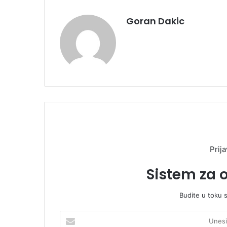
Goran Dakic
Prija
Sistem za 
Budite u toku 
U
n