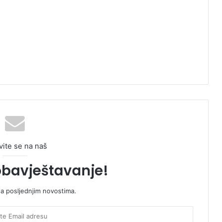
vite se na naš
obavještavanje!
sa posljednjim novostima.