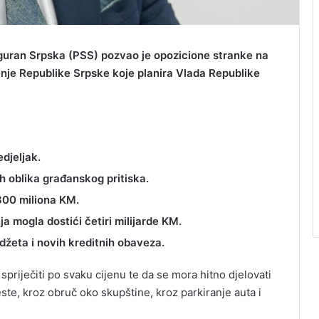
guran Srpska (PSS) pozvao je opozicione stranke na
enje Republike Srpske koje planira Vlada Republike
djeljak.
h oblika građanskog pritiska.
800 miliona KM.
a mogla dostići četiri milijarde KM.
džeta i novih kreditnih obaveza.
priječiti po svaku cijenu te da se mora hitno djelovati
este, kroz obruč oko skupštine, kroz parkiranje auta i