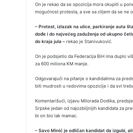
On je rekao da se opozicija mora okupiti u ponedj
mogućnost protesta, a sve sa ciljem da se ne o
– Protest, izlazak na ulice, parkiranje auta š
dođe i do najvećeg zaduženja od ukupno četiri
do kraja jula –
rekao je Stanivuković.
On je podsjetio da Federacija BiH ima duplo vi
za 600 miliona KM manje.
Odgovarajući na pitanje o kandidatima za preds
biti mudrosti u redovima opozicije i da svi treb
Komentarišući, izjavu Milorada Dodika, predsj
Srpske jedan od najozbiljnijih kandidata za pr
bi on bio lak mamac.
– Savo Minić je odličan kandidat da izgubi, a