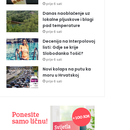
prije 6 sati
Danas naoblačenje uz
lokalne pljuskove i blagi
pad temperature
prije 6 sati
Decenija na Interpolovoj
listi: Gdje se krije
Slobodanka Tošić?
prije 6 sati
Novi kolaps na putu ka
moru u Hrvatskoj
prije 6 sati