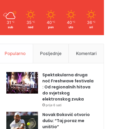
31
35
40
40
36
℃
℃
℃
℃
℃
sub
ned
pon
uto
sri
Popularno
Posljednje
Komentari
Spektakularna druga
noć Freshwave festivala
: Od regionalnih hitova
do svjetskog
elektronskog zvuka
prije 6 sati
Novak Đoković otvorio
dušu: “Taj poraz me
uništio”