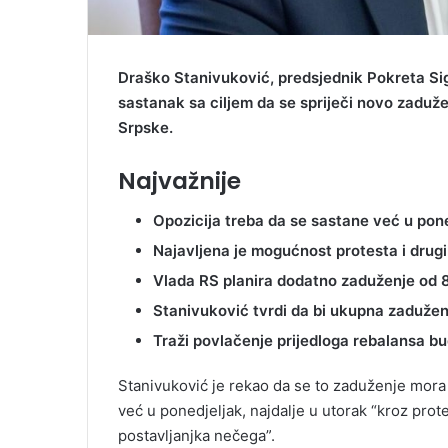
Draško Stanivuković, predsjednik Pokreta Si
sastanak sa ciljem da se spriječi novo zaduž
Srpske.
Najvažnije
Opozicija treba da se sastane već u pone
Najavljena je mogućnost protesta i drugi
Vlada RS planira dodatno zaduženje od 
Stanivuković tvrdi da bi ukupna zaduženj
Traži povlačenje prijedloga rebalansa bu
Stanivuković je rekao da se to zaduženje mora s
već u ponedjeljak, najdalje u utorak “kroz prot
postavljanjka nečega”.