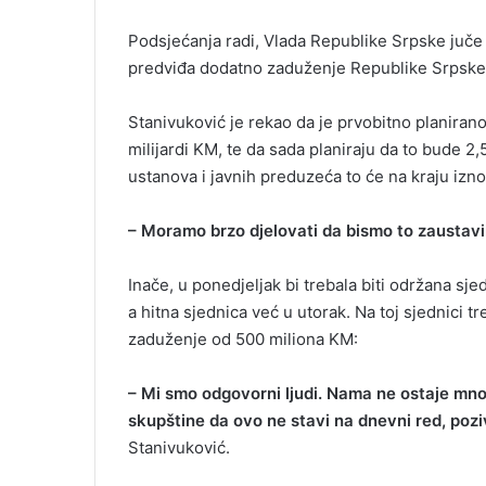
Podsjećanja radi, Vlada Republike Srpske juče 
predviđa dodatno zaduženje Republike Srpske 
Stanivuković je rekao da je prvobitno planiran
milijardi KM, te da sada planiraju da to bude 2
ustanova i javnih preduzeća to će na kraju iznos
– Moramo brzo djelovati da bismo to zaustavil
Inače, u ponedjeljak bi trebala biti održana s
a hitna sjednica već u utorak. Na toj sjednici 
zaduženje od 500 miliona KM:
– Mi smo odgovorni ljudi. Nama ne ostaje m
skupštine da ovo ne stavi na dnevni red, po
Stanivuković.