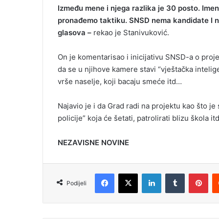
Između mene i njega razlika je 30 posto. Imena 
pronađemo taktiku. SNSD nema kandidate I ne
glasova –
rekao je Stanivuković.
On je komentarisao i inicijativu SNSD-a o pro
da se u njihove kamere stavi “vještačka intelig
vrše naselje, koji bacaju smeće itd…
Najavio je i da Grad radi na projektu kao što j
policije” koja će šetati, patrolirati blizu škola i
NEZAVISNE NOVINE
Facebook
X
LinkedIn
Tumblr
Pinterest
Podijeli