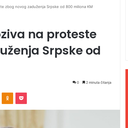
este zbog novog zaduženja Srpske od 800 miliona KM
ziva na proteste
uženja Srpske od
0
2 minuta čitanja
ontakte
Odnoklassniki
Pocket