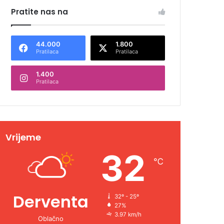
Pratite nas na
44.000
1.800
Pratilaca
Pratilaca
1.400
Pratilaca
Vrijeme
32
℃
Derventa
32º - 25º
27%
3.97 km/h
Oblačno