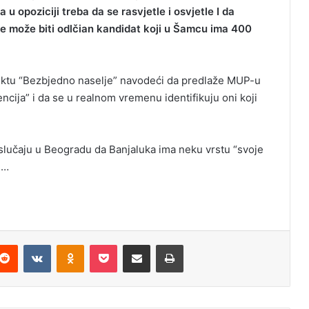
u opoziciji treba da se rasvjetle i osvjetle I da
 može biti odlčian kandidat koji u Šamcu ima 400
jektu “Bezbjedno naselje” navodeći da predlaže MUP-u
encija” i da se u realnom vremenu identifikuju oni koji
e slučaju u Beogradu da Banjaluka ima neku vrstu “svoje
td…
Reddit
VKontakte
Odnoklassniki
Pocket
Podijeli putem Emaila
Odštampaj