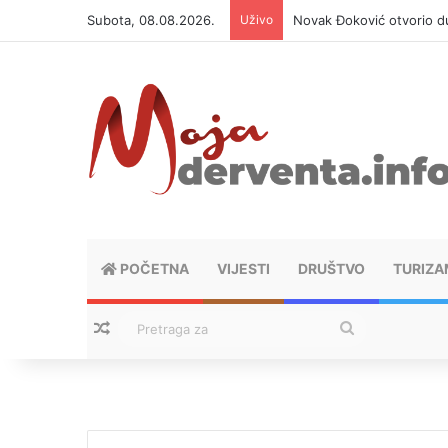
Subota, 08.08.2026.
Uživo
Novak Đoković otvorio du
POČETNA
VIJESTI
DRUŠTVO
TURIZA
Nasumični tekstovi
Pretraga
za