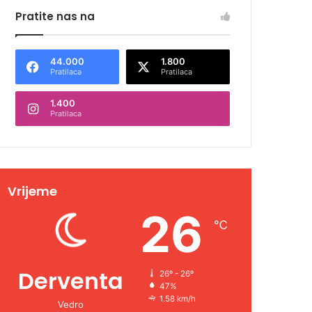
Pratite nas na
44.000
1.800
Pratilaca
Pratilaca
1.400
Pratilaca
Vrijeme
26
℃
Derventa
26º - 26º
47%
1.58 km/h
Vedro