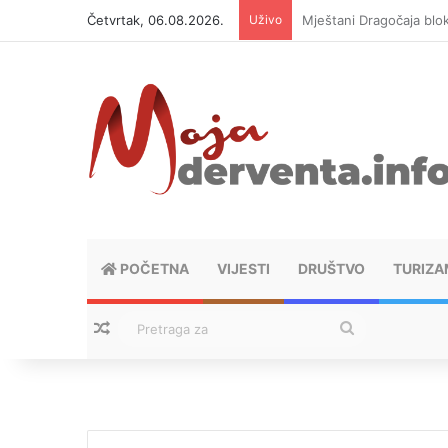
Četvrtak, 06.08.2026.
Uživo
Helikopter ponovo gasi 
POČETNA
VIJESTI
DRUŠTVO
TURIZA
Nasumični tekstovi
Pretraga
za