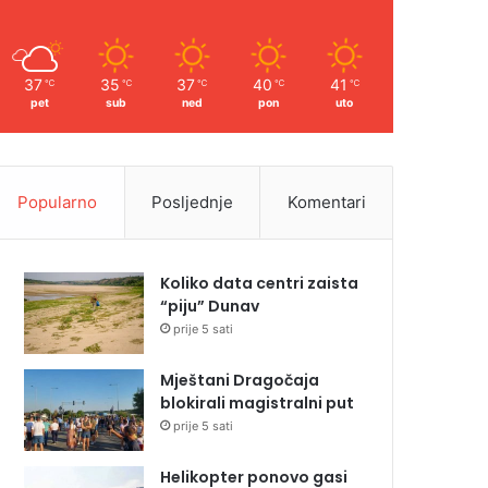
37
35
37
40
41
℃
℃
℃
℃
℃
pet
sub
ned
pon
uto
Popularno
Posljednje
Komentari
Koliko data centri zaista
“piju” Dunav
prije 5 sati
Mještani Dragočaja
blokirali magistralni put
prije 5 sati
Helikopter ponovo gasi