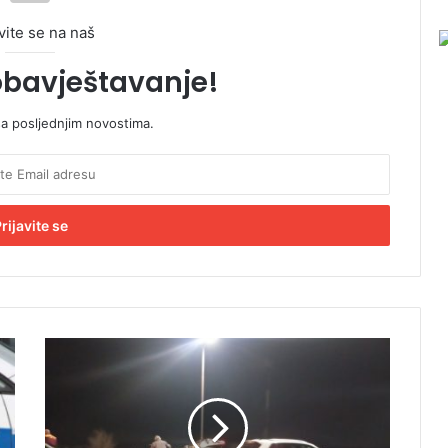
vite se na naš
obavještavanje!
sa posljednjim novostima.
U
d
e
s
n