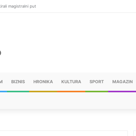
vatru u selima kod Trebinja
M
BIZNIS
HRONIKA
KULTURA
SPORT
MAGAZIN