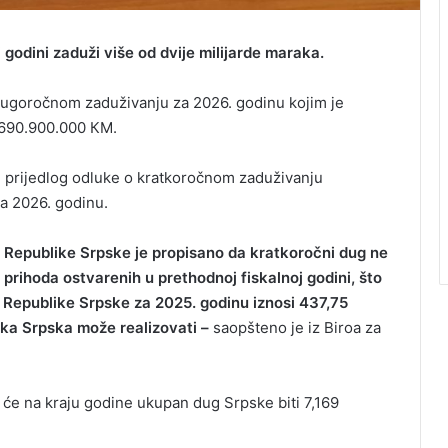
j godini zaduži više od dvije milijarde maraka.
 dugoročnom zaduživanju za 2026. godinu kojim je
.690.900.000 КM.
 i prijedlog odluke o kratkoročnom zaduživanju
a 2026. godinu.
 Republike Srpske je propisano da kratkoročni dug ne
prihoda ostvarenih u prethodnoj fiskalnoj godini, što
epublike Srpske za 2025. godinu iznosi 437,75
ika Srpska može realizovati –
saopšteno je iz Biroa za
a će na kraju godine ukupan dug Srpske biti 7,169