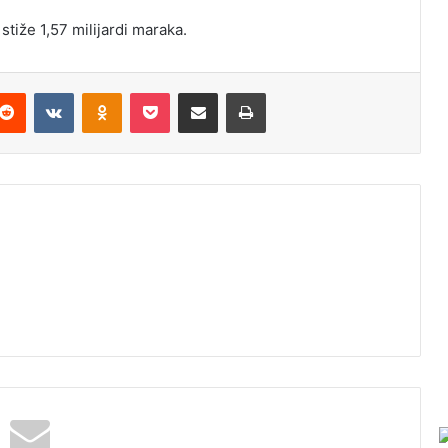
stiže 1,57 milijardi maraka.
Reddit
VKontakte
Odnoklassniki
Pocket
Podijeli putem Emaila
Odštampaj