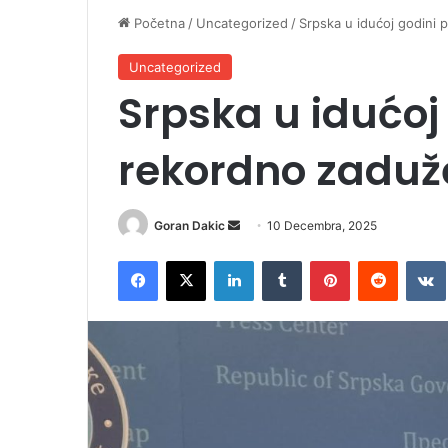
Početna
/
Uncategorized
/
Srpska u idućoj godini 
Uncategorized
Srpska u idućoj
rekordno zaduž
Goran Dakic
S
10 Decembra, 2025
e
Facebook
X
LinkedIn
Tumblr
Pinterest
Reddit
VK
n
d
a
n
e
m
a
i