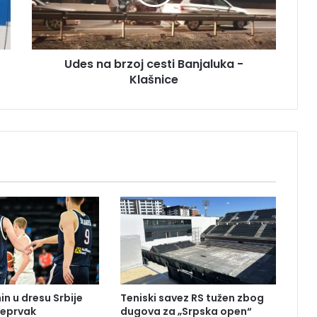
a
b
r
z
Udes na brzoj cesti Banjaluka -
o
Klašnice
j
c
e
s
t
i
B
a
n
j
a
l
u
k
a
in u dresu Srbije
Teniski savez RS tužen zbog
-
iceprvak
dugova za „Srpska open“
K