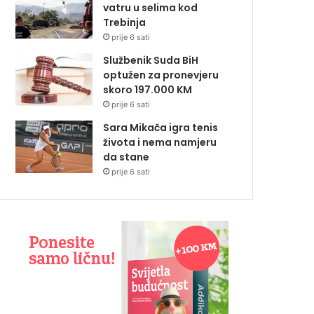
vatru u selima kod
Trebinja
prije 6 sati
Službenik Suda BiH
optužen za pronevjeru
skoro 197.000 KM
prije 6 sati
Sara Mikača igra tenis
života i nema namjeru
da stane
prije 6 sati