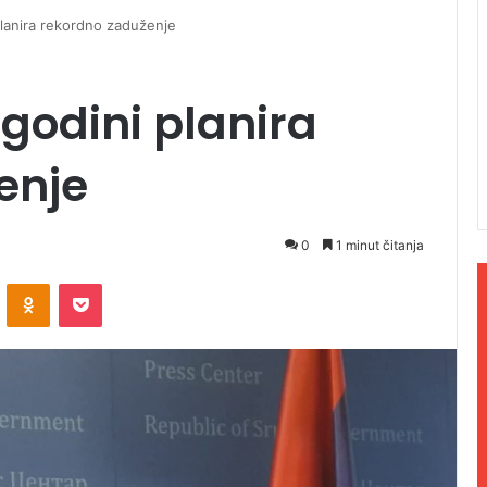
planira rekordno zaduženje
 godini planira
enje
0
1 minut čitanja
ontakte
Odnoklassniki
Pocket