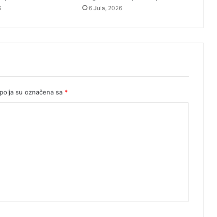
6
6 Jula, 2026
l
a
š
n
i
c
e
olja su označena sa
*