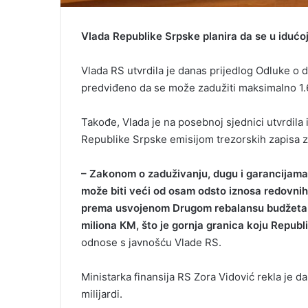
Vlada Republike Srpske
planira da se u idućo
Vlada RS utvrdila je danas prijedlog Odluke o
predviđeno da se može zadužiti maksimalno 1
Takođe, Vlada je na posebnoj sjednici utvrdila
Republike Srpske emisijom trezorskih zapisa z
– Zakonom o zaduživanju, dugu i garancijama
može biti veći od
osam odsto
iznosa redovnih 
prema usvojenom Drugom rebalansu budžeta R
miliona
КM,
što je gornja granica koju Republ
odnose s javnošću Vlade RS.
Ministarka finansija RS Zora Vidović rekla je d
milijardi.