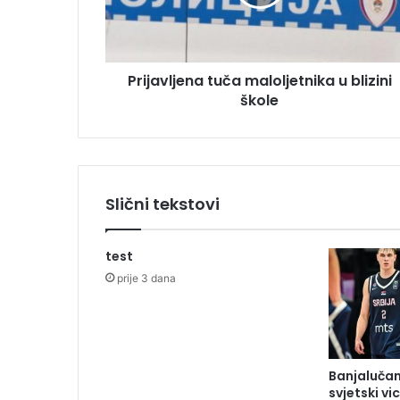
v
r
l
e
j
s
e
u
Prijavljena tuča maloljetnika u blizini
n
škole
a
t
u
č
a
m
Slični tekstovi
a
l
o
test
l
prije 3 dana
j
e
t
n
i
Banjalučan
k
svjetski v
a