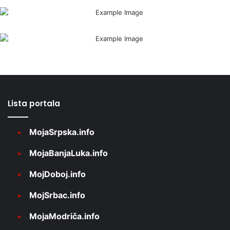
Lista portala
MojaSrpska.info
MojaBanjaLuka.info
MojDoboj.info
MojSrbac.info
MojaModriča.info