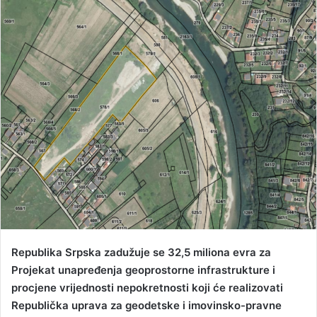
n
d
a
n
e
m
a
i
l
Republika Srpska zadužuje se 32,5 miliona evra za
Projekat unapređenja geoprostorne infrastrukture i
procjene vrijednosti nepokretnosti koji će realizovati
Republička uprava za geodetske i imovinsko-pravne