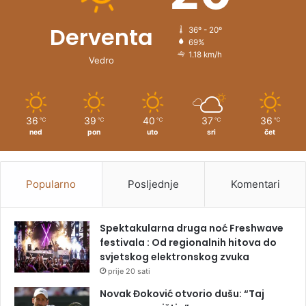
Derventa
36º - 20º
69%
1.18 km/h
Vedro
36
39
40
37
36
℃
℃
℃
℃
℃
ned
pon
uto
sri
čet
Popularno
Posljednje
Komentari
Spektakularna druga noć Freshwave
festivala : Od regionalnih hitova do
svjetskog elektronskog zvuka
prije 20 sati
Novak Đoković otvorio dušu: “Taj