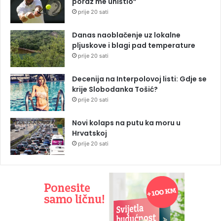
poraz me uništio”
prije 20 sati
Danas naoblačenje uz lokalne
pljuskove i blagi pad temperature
prije 20 sati
Decenija na Interpolovoj listi: Gdje se
krije Slobodanka Tošić?
prije 20 sati
Novi kolaps na putu ka moru u
Hrvatskoj
prije 20 sati