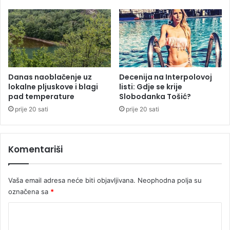
o
m
z
a
k
o
n
u
Danas naoblačenje uz
Decenija na Interpolovoj
lokalne pljuskove i blagi
listi: Gdje se krije
B
pad temperature
Slobodanka Tošić?
i
H
prije 20 sati
prije 20 sati
k
o
j
Komentariši
i
j
e
Vaša email adresa neće biti objavljivana.
Neophodna polja su
n
označena sa
*
a
m
K
e
o
t