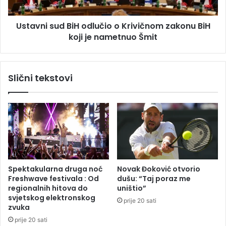
e
s
l
u
Ustavni sud BiH odlučio o Krivičnom zakonu BiH
e
d
k
koji je nametnuo Šmit
B
t
i
o
H
r
o
Slični tekstovi
N
d
j
l
e
u
m
č
a
i
č
o
k
o
e
K
r
Spektakularna druga noć
Novak Đoković otvorio
i
Freshwave festivala : Od
dušu: “Taj poraz me
v
regionalnih hitova do
uništio”
i
svjetskog elektronskog
prije 20 sati
č
zvuka
n
prije 20 sati