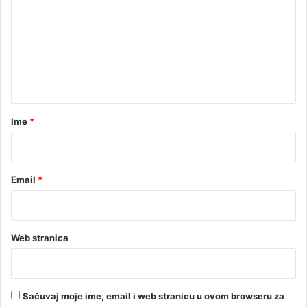
n
m
u
e
o
Š
n
m
t
i
t
a
r
Ime
*
*
Email
*
Web stranica
Sačuvaj moje ime, email i web stranicu u ovom browseru za