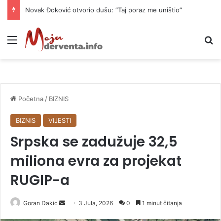
Novak Đoković otvorio dušu: “Taj poraz me uništio”
Meni
P
Početna
/
BIZNIS
BIZNIS
VIJESTI
Srpska se zadužuje 32,5
miliona evra za projekat
RUGIP-a
Goran Dakic
S
3 Jula, 2026
0
1 minut čitanja
e