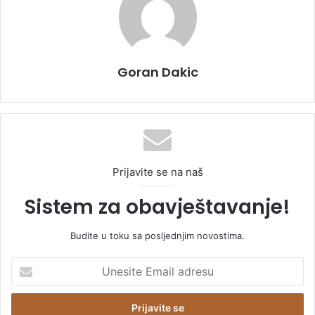
Goran Dakic
Prijavite se na naš
Sistem za obavještavanje!
Budite u toku sa posljednjim novostima.
U
n
e
s