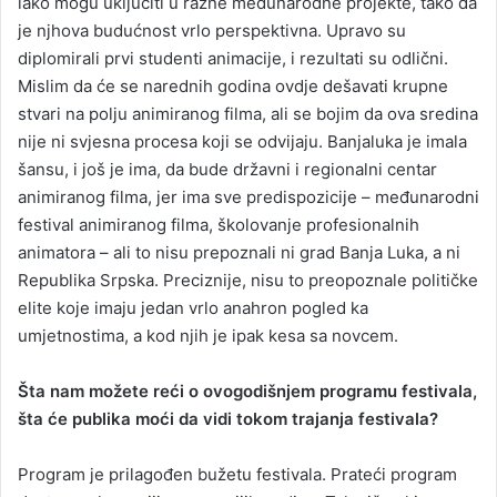
lako mogu uključiti u razne međunarodne projekte, tako da
je njhova budućnost vrlo perspektivna. Upravo su
diplomirali prvi studenti animacije, i rezultati su odlični.
Mislim da će se narednih godina ovdje dešavati krupne
stvari na polju animiranog filma, ali se bojim da ova sredina
nije ni svjesna procesa koji se odvijaju. Banjaluka je imala
šansu, i još je ima, da bude državni i regionalni centar
animiranog filma, jer ima sve predispozicije – međunarodni
festival animiranog filma, školovanje profesionalnih
animatora – ali to nisu prepoznali ni grad Banja Luka, a ni
Republika Srpska. Preciznije, nisu to preopoznale političke
elite koje imaju jedan vrlo anahron pogled ka
umjetnostima, a kod njih je ipak kesa sa novcem.
Šta nam možete reći o ovogodišnjem programu festivala,
šta će publika moći da vidi tokom trajanja festivala?
Program je prilagođen bužetu festivala. Prateći program