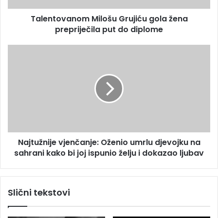
e
a
s
Talentovanom Milošu Grujiću gola žena
n
u
prepriječila put do diplome
o
m
M
N
i
a
l
j
o
t
š
u
u
ž
G
n
r
i
u
j
j
Najtužnije vjenčanje: Oženio umrlu djevojku na
e
i
sahrani kako bi joj ispunio želju i dokazao ljubav
v
ć
j
u
e
g
n
Slični tekstovi
o
č
l
a
a
n