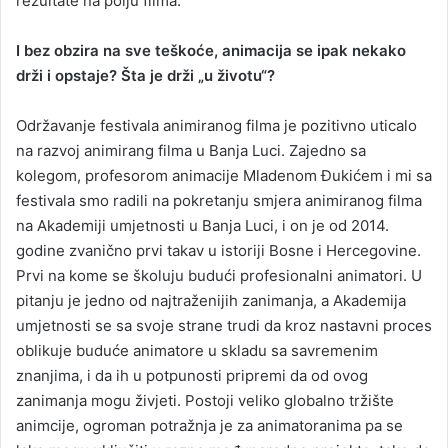
rezultate na polju filma.
I bez obzira na sve teškoće, animacija se ipak nekako
drži i opstaje? Šta je drži „u životu“?
Održavanje festivala animiranog filma je pozitivno uticalo
na razvoj animirang filma u Banja Luci. Zajedno sa
kolegom, profesorom animacije Mladenom Đukićem i mi sa
festivala smo radili na pokretanju smjera animiranog filma
na Akademiji umjetnosti u Banja Luci, i on je od 2014.
godine zvanično prvi takav u istoriji Bosne i Hercegovine.
Prvi na kome se školuju budući profesionalni animatori. U
pitanju je jedno od najtraženijih zanimanja, a Akademija
umjetnosti se sa svoje strane trudi da kroz nastavni proces
oblikuje buduće animatore u skladu sa savremenim
znanjima, i da ih u potpunosti pripremi da od ovog
zanimanja mogu živjeti. Postoji veliko globalno tržište
animcije, ogroman potražnja je za animatoranima pa se