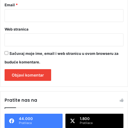
Email
*
u
n
i
o
ž
Web stranica
e
l
j
u
Sačuvaj moje ime, email i web stranicu u ovom browseru za
i
buduće komentare.
d
o
k
a
A
z
l
a
Pratite nas na
o
t
l
e
j
44.000
1.800
u
r
Pratilaca
Pratilaca
b