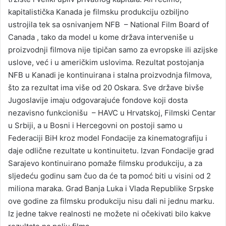
kapitalistička Kanada je filmsku produkciju ozbiljno
ustrojila tek sa osnivanjem NFB – National Film Board of
Canada , tako da model u kome država interveniše u
proizvodnji filmova nije tipičan samo za evropske ili azijske
uslove, već i u američkim uslovima. Rezultat postojanja
NFB u Kanadi je kontinuirana i stalna proizvodnja filmova,
što za rezultat ima više od 20 Oskara. Sve države bivše
Jugoslavije imaju odgovarajuće fondove koji dosta
nezavisno funkcionišu – HAVC u Hrvatskoj, Filmski Centar
u Srbiji, a u Bosni i Hercegovni on postoji samo u
Federaciji BiH kroz model Fondacije za kinematografiju i
daje odlične rezultate u kontinuitetu. Izvan Fondacije grad
Sarajevo kontinuirano pomaže filmsku produkciju, a za
sljedeću godinu sam čuo da će ta pomoć biti u visini od 2
miliona maraka. Grad Banja Luka i Vlada Republike Srpske
ove godine za filmsku produkciju nisu dali ni jednu marku.
Iz jedne takve realnosti ne možete ni očekivati bilo kakve