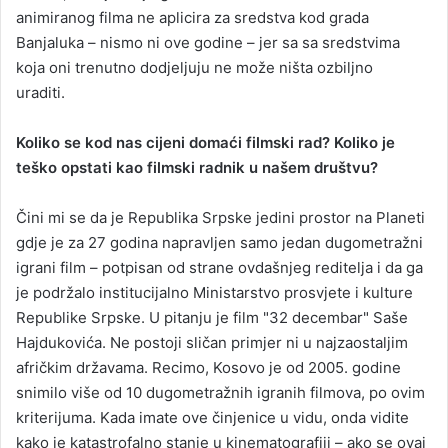
animiranog filma ne aplicira za sredstva kod grada
Banjaluka – nismo ni ove godine – jer sa sa sredstvima
koja oni trenutno dodjeljuju ne može ništa ozbiljno
uraditi.
Koliko se kod nas cijeni domaći filmski rad? Koliko je
teško opstati kao filmski radnik u našem društvu?
Čini mi se da je Republika Srpske jedini prostor na Planeti
gdje je za 27 godina napravljen samo jedan dugometražni
igrani film – potpisan od strane ovdašnjeg reditelja i da ga
je podržalo institucijalno Ministarstvo prosvjete i kulture
Republike Srpske. U pitanju je film "32 decembar" Saše
Hajdukovića. Ne postoji sličan primjer ni u najzaostaljim
afričkim državama. Recimo, Kosovo je od 2005. godine
snimilo više od 10 dugometražnih igranih filmova, po ovim
kriterijuma. Kada imate ove činjenice u vidu, onda vidite
kako je katastrofalno stanje u kinematografiji – ako se ovaj