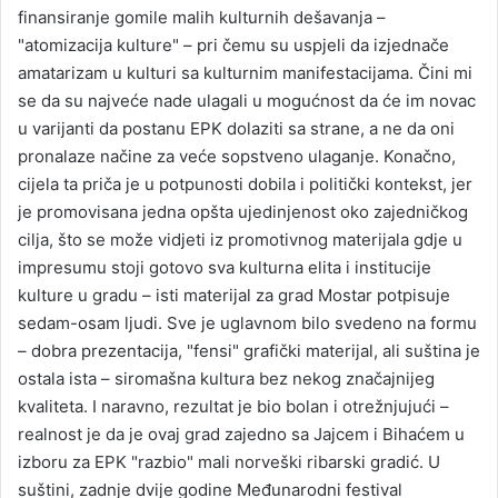
finansiranje gomile malih kulturnih dešavanja –
"atomizacija kulture" – pri čemu su uspjeli da izjednače
amatarizam u kulturi sa kulturnim manifestacijama. Čini mi
se da su najveće nade ulagali u mogućnost da će im novac
u varijanti da postanu EPK dolaziti sa strane, a ne da oni
pronalaze načine za veće sopstveno ulaganje. Konačno,
cijela ta priča je u potpunosti dobila i politički kontekst, jer
je promovisana jedna opšta ujedinjenost oko zajedničkog
cilja, što se može vidjeti iz promotivnog materijala gdje u
impresumu stoji gotovo sva kulturna elita i institucije
kulture u gradu – isti materijal za grad Mostar potpisuje
sedam-osam ljudi. Sve je uglavnom bilo svedeno na formu
– dobra prezentacija, "fensi" grafički materijal, ali suština je
ostala ista – siromašna kultura bez nekog značajnijeg
kvaliteta. I naravno, rezultat je bio bolan i otrežnjujući –
realnost je da je ovaj grad zajedno sa Jajcem i Bihaćem u
izboru za EPK "razbio" mali norveški ribarski gradić. U
suštini, zadnje dvije godine Međunarodni festival