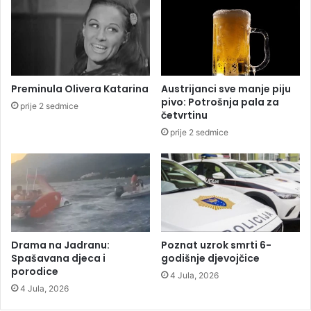
ž
j
e
e
n
:
a
O
p
ž
r
e
Preminula Olivera Katarina
Austrijanci sve manje piju
e
n
pivo: Potrošnja pala za
prije 2 sedmice
p
i
četvrtinu
r
o
prije 2 sedmice
i
u
j
m
e
r
č
l
i
u
l
d
a
j
p
e
Drama na Jadranu:
Poznat uzrok smrti 6-
u
v
Spašavana djeca i
godišnje djevojčice
t
o
porodice
4 Jula, 2026
d
j
4 Jula, 2026
o
k