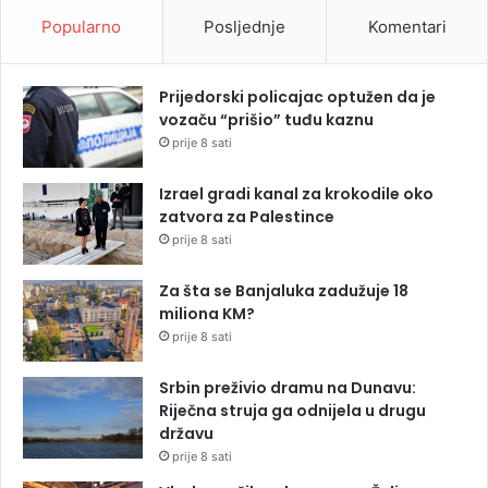
Popularno
Posljednje
Komentari
Prijedorski policajac optužen da je
vozaču “prišio” tuđu kaznu
prije 8 sati
Izrael gradi kanal za krokodile oko
zatvora za Palestince
prije 8 sati
Za šta se Banjaluka zadužuje 18
miliona KM?
prije 8 sati
Srbin preživio dramu na Dunavu:
Riječna struja ga odnijela u drugu
državu
prije 8 sati