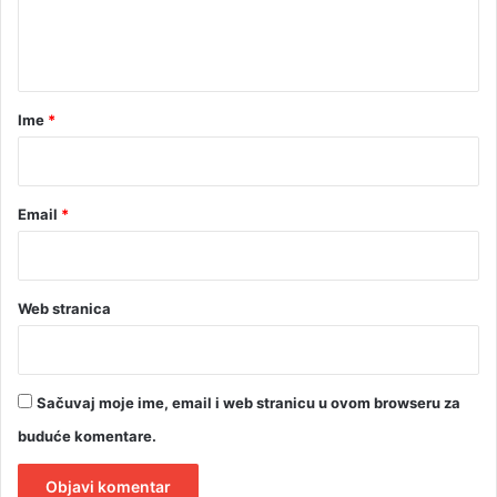
n
t
a
r
Ime
*
*
Email
*
Web stranica
Sačuvaj moje ime, email i web stranicu u ovom browseru za
buduće komentare.