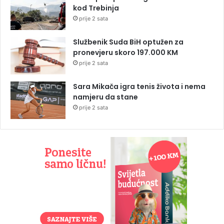
kod Trebinja
prije 2 sata
Službenik Suda BiH optužen za
pronevjeru skoro 197.000 KM
prije 2 sata
Sara Mikača igra tenis života i nema
namjeru da stane
prije 2 sata