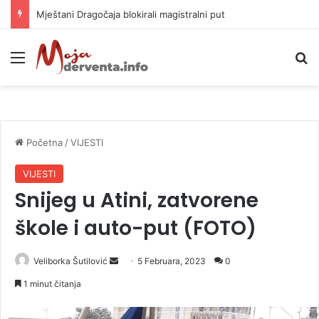
Helikopter ponovo gasi vatru u selima kod Trebinja
Meni
P
Početna
/
VIJESTI
VIJESTI
Snijeg u Atini, zatvorene
škole i auto-put (FOTO)
Veliborka Šutilović
S
5 Februara, 2023
0
e
1 minut čitanja
n
d