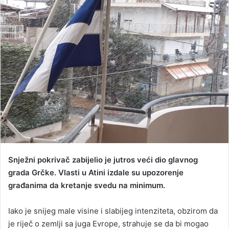
a
n
e
m
a
i
l
Snježni pokrivač zabijelio je jutros veći dio glavnog
grada Grčke. Vlasti u Atini izdale su upozorenje
građanima da kretanje svedu na minimum.
Iako je snijeg male visine i slabijeg intenziteta, obzirom da
je riječ o zemlji sa juga Evrope, strahuje se da bi mogao