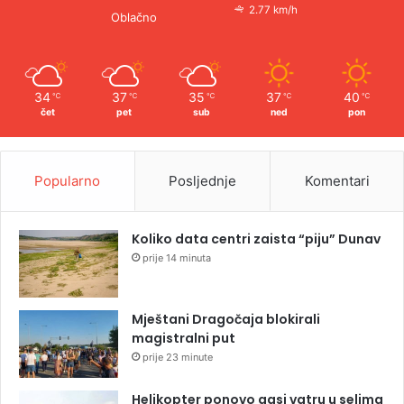
2.77 km/h
Oblačno
34
37
35
37
40
℃
℃
℃
℃
℃
čet
pet
sub
ned
pon
Popularno
Posljednje
Komentari
Koliko data centri zaista “piju” Dunav
prije 14 minuta
Mještani Dragočaja blokirali
magistralni put
prije 23 minute
Helikopter ponovo gasi vatru u selima