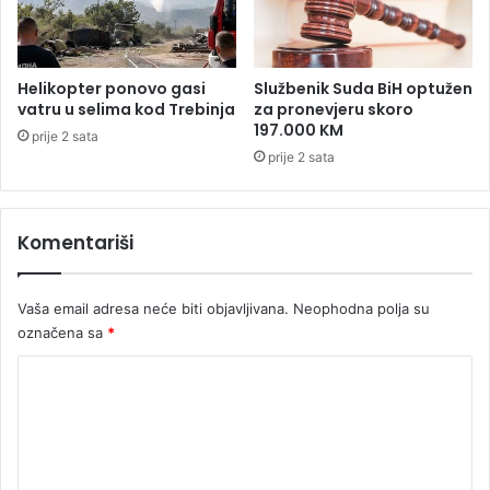
s
a
a
č
r
k
a
i
Helikopter ponovo gasi
Službenik Suda BiH optužen
d
h
vatru u selima kod Trebinja
za pronevjeru skoro
n
p
197.000 KM
prije 2 sata
j
a
prije 2 sata
e
s
s
a
k
Komentariši
r
i
m
i
Vaša email adresa neće biti objavljivana.
Neophodna polja su
n
označena sa
*
a
K
l
c
o
i
m
m
a
e