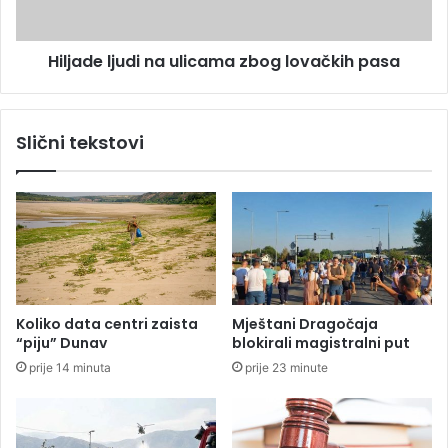
l
l
i
j
c
Hiljade ljudi na ulicama zbog lovačkih pasa
u
i
d
j
i
e
n
Slični tekstovi
B
a
i
u
H
l
o
i
t
c
p
a
u
m
š
a
t
z
Koliko data centri zaista
Mještani Dragočaja
e
b
“piju” Dunav
blokirali magistralni put
n
o
prije 14 minuta
prije 23 minute
z
g
b
l
o
o
g
v