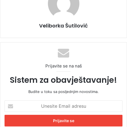
Veliborka Šutilović
Prijavite se na naš
Sistem za obavještavanje!
Budite u toku sa posljednjim novostima.
U
n
e
s
i