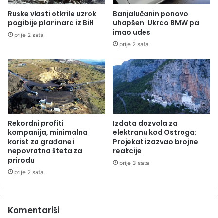
D
j
Ruske vlasti otkrile uzrok
Banjalučanin ponovo
S
e
pogibije planinara iz BiH
uhapšen: Ukrao BMW pa
s
L
imao udes
prije 2 sata
i
u
prije 2 sata
m
k
b
e
o
z
l
a
S
T
r
u
p
r
s
s
Rekordni profiti
Izdata dozvola za
k
k
kompanija, minimalna
elektranu kod Ostroga:
e
u
korist za građane i
Projekat izazvao brojne
,
nepovratna šteta za
reakcije
i
prirodu
z
S
prije 3 sata
a
i
prije 2 sata
n
r
j
i
i
j
Komentariši
h
u