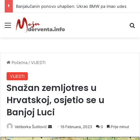
Banjalučanin ponovo uhapšen: Ukrao BMW pa imao udes
Meni
P
Početna
/
VIJESTI
VIJESTI
Snažan zemljotres u
Hrvatskoj, osjetio se u
Banjoj Luci
Veliborka Šutilović
S
16 Februara, 2023
0
Prije minut
e