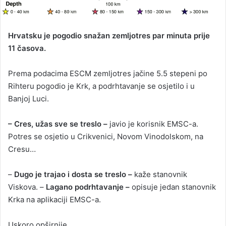
Hrvatsku je pogodio snažan zemljotres par minuta prije
11 časova.
Prema podacima ESCM zemljotres jačine 5.5 stepeni po
Rihteru pogodio je Krk, a podrhtavanje se osjetilo i u
Banjoj Luci.
– Cres, užas sve se treslo –
javio je korisnik EMSC-a.
Potres se osjetio u Crikvenici, Novom Vinodolskom, na
Cresu…
–
Dugo je trajao i dosta se treslo –
kaže stanovnik
Viskova. –
Lagano podrhtavanje –
opisuje jedan stanovnik
Krka na aplikaciji EMSC-a.
Uskoro opširnije…