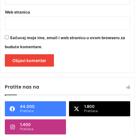
Web stranica
Sačuvaj moje ime, email i web stranicu u ovom browseru za
buduće komentare.
A
l
Pratite nas na
t
e
44.000
1.800
r
Pratilaca
Pratilaca
n
1.400
a
Pratilaca
t