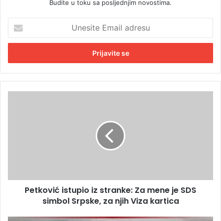
Budite u toku sa posljednjim novostima.
U
n
e
s
i
t
e
E
P
m
e
a
t
i
k
l
o
a
v
d
i
r
ć
e
i
s
Petković istupio iz stranke: Za mene je SDS
s
u
simbol Srpske, za njih Viza kartica
t
u
p