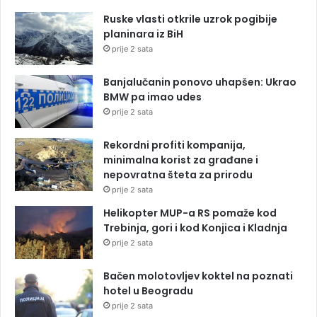
Ruske vlasti otkrile uzrok pogibije
planinara iz BiH
prije 2 sata
Banjalučanin ponovo uhapšen: Ukrao
BMW pa imao udes
prije 2 sata
Rekordni profiti kompanija,
minimalna korist za građane i
nepovratna šteta za prirodu
prije 2 sata
Helikopter MUP-a RS pomaže kod
Trebinja, gori i kod Konjica i Kladnja
prije 2 sata
Bačen molotovljev koktel na poznati
hotel u Beogradu
prije 2 sata