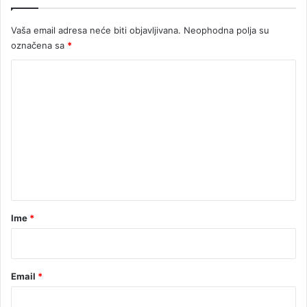
V
i
Vaša email adresa neće biti objavljivana.
Neophodna polja su
z
označena sa
*
a
k
K
a
o
r
t
m
i
e
c
a
n
t
a
r
Ime
*
*
Email
*