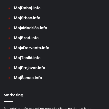
MojDoboj.info
MojSrbac.info
MojaModriča.info
MojBrod.info
MojaDerventa.info
MojTeslić.info
MojPrnjavor.info
MojŠamac.info
Marketing
Pogledajte našu marketing ponudu klikom na dugme ispod: