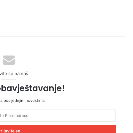
vite se na naš
obavještavanje!
sa posljednjim novostima.