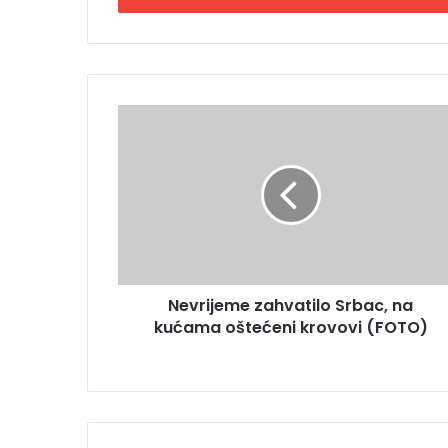
i
t
e
E
m
N
a
e
i
v
l
r
a
i
d
j
r
e
e
m
s
e
u
Nevrijeme zahvatilo Srbac, na
z
kućama oštećeni krovovi (FOTO)
a
h
v
a
t
i