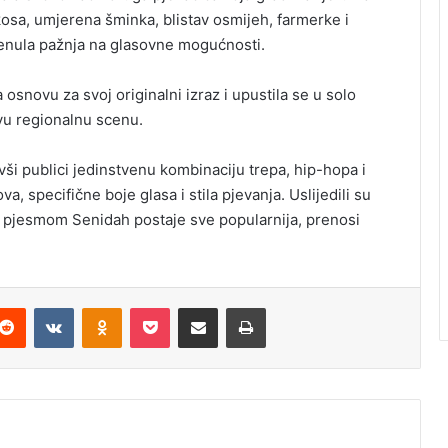
sa, umjerena šminka, blistav osmijeh, farmerke i
renula pažnja na glasovne mogućnosti.
osnovu za svoj originalni izraz i upustila se u solo
vu regionalnu scenu.
ši publici jedinstvenu kombinaciju trepa, hip-hopa i
, specifične boje glasa i stila pjevanja. Uslijedili su
om pjesmom Senidah postaje sve popularnija, prenosi
Reddit
VKontakte
Odnoklassniki
Pocket
Podijeli putem Emaila
Odštampaj