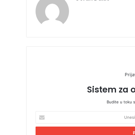
Prija
Sistem za 
Budite u toku 
U
n
e
s