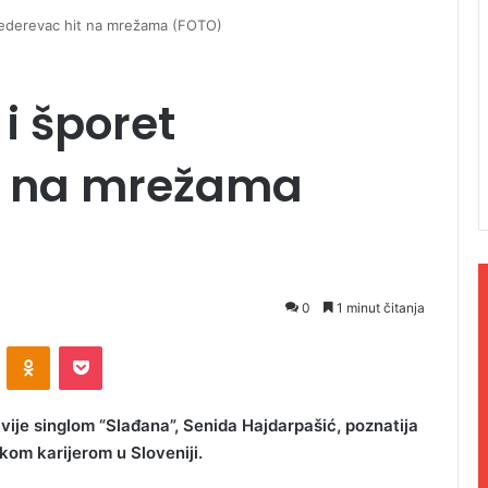
mederevac hit na mrežama (FOTO)
 i šporet
t na mrežama
0
1 minut čitanja
ontakte
Odnoklassniki
Pocket
lavije singlom “Slađana”, Senida Hajdarpašić, poznatija
kom karijerom u Sloveniji.