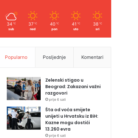
34
37
40
41
38
℃
℃
℃
℃
℃
sub
ned
pon
uto
sri
Popularno
Posljednje
Komentari
Zelenski stigao u
Beograd: Zakazani važni
razgovori
prije 6 sati
Šta od voća smijete
unijeti u Hrvatsku iz BiH:
Kazne mogu dostići
13.260 evra
prije 6 sati