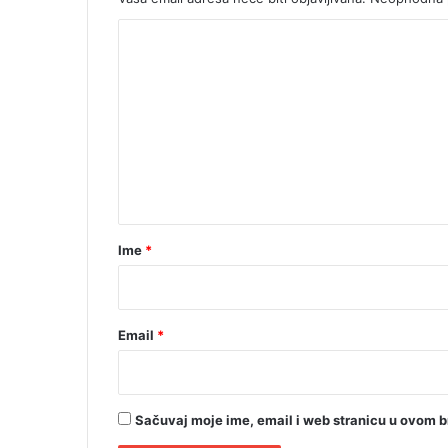
n
K
i
k
o
r
m
o
v
e
o
n
v
t
i
(
a
F
r
O
Ime
*
T
*
O
)
Email
*
Sačuvaj moje ime, email i web stranicu u ovom 