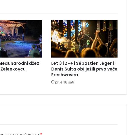
l
o
G
r
a
d
i
š
k
u
 Međunarodni džez
Let 3 i Z++ i Sébastien Léger i
:
a Zelenkovcu
Denis Sulta obilježili prvo veče
V
Freshwavea
j
prije 18 sati
e
­
t
a
r
n
o
­
s
olja su označena sa
*