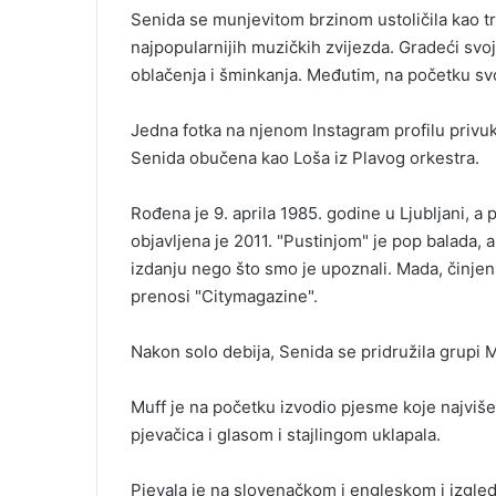
m
Senida se munjevitom brzinom ustoličila kao tra
a
najpopularnijih muzičkih zvijezda. Gradeći svoj 
i
oblačenja i šminkanja. Međutim, na početku svo
l
Jedna fotka na njenom Instagram profilu privukl
Senida obučena kao Loša iz Plavog orkestra.
Rođena je 9. aprila 1985. godine u Ljubljani, a 
objavljena je 2011. "Pustinjom" je pop balada,
izdanju nego što smo je upoznali. Mada, činjeni
prenosi "Citymagazine".
Nakon solo debija, Senida se pridružila grupi M
Muff je na početku izvodio pjesme koje najviš
pjevačica i glasom i stajlingom uklapala.
Pjevala je na slovenačkom i engleskom i izgleda