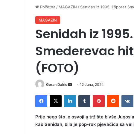
Početna
/
MAGAZIN
/
Senidah iz 1995. i šporet S
MAGAZIN
Senidah iz 1995.
Smederevac hi
(FOTO)
Goran Dakic
S
12 Juna, 2024
e
Facebook
X
LinkedIn
Tumblr
Pinterest
Reddit
VK
n
d
a
​Prije nego što je osvojila tržište bivše Jugos
n
kao Senidah, bila je pop-rok pjevačica sa veli
e