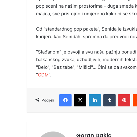
pop sceni na našim prostorima – duga smeđa ko
majica, sve pristojno i umjereno kako bi se sk
Od "standardnog pop paketa", Senida je izvukla 
karijeru kao Senidah, spremna da predvodi no
"Slađanom" je osvojila svu našu pažnju ponudiv
balkanskog zvuka, uzbudljivih, modernih tekstova
"Belo", "Bez tebe", "Mišići"… Čini se da svak
"
CDM
".
Facebook
X
LinkedIn
Tumblr
Pinterest
Podijeli
Goran Dakic