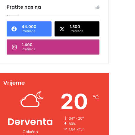
Pratite nas na
44.000
1.800
Pratilaca
Pratilaca
1.400
Pratilaca
Vrijeme
20
℃
Derventa
34º - 20º
80%
1.84 km/h
Oblačno