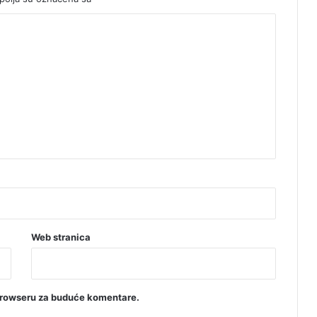
i
o
k
r
o
v
o
v
e
i
č
u
­
p
Web stranica
a
o
d
r
browseru za buduće komentare.
v