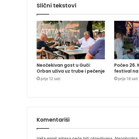
l
Slični tekstovi
o
S
r
b
a
c
,
n
a
Neočekivan gost u Guči:
Počeo 26.
k
Orban uživa uz trube i pečenje
festival n
u
prije 12 sati
prije 18 sati
ć
a
m
a
o
š
t
Komentariši
e
ć
e
Vaša email adresa neće biti objavljivana.
Neophodna p