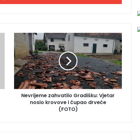
N
e
v
r
i
j
e
m
e
Nevrijeme zahvatilo Gradišku: Vje­tar
z
no­sio kro­vo­ve i ču­pao drve­će
a
h
(FOTO)
v
a
t
i