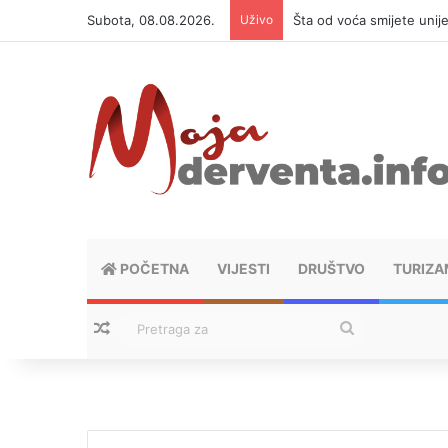
Subota, 08.08.2026.
Uživo
Šta od voća smijete unij
POČETNA
VIJESTI
DRUŠTVO
TURIZA
Nasumični tekstovi
Pretraga
za