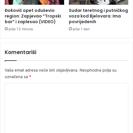
i
j
Đoković opet oduševio
Sudar teretnog i putničkog
e
region: Zapjevao “Tropski
voza kod Bjelovara: Ima
bar” i zaplesao (VIDEO)
povrijeđenih
d
i
prije 13 minuta
prije 1 dan
i
d
o
Komentariši
6
5
0
Vaša email adresa neće biti objavljivana.
Neophodna polja su
e
označena sa
*
v
r
K
a
o
z
b
m
o
e
g
g
n
r
t