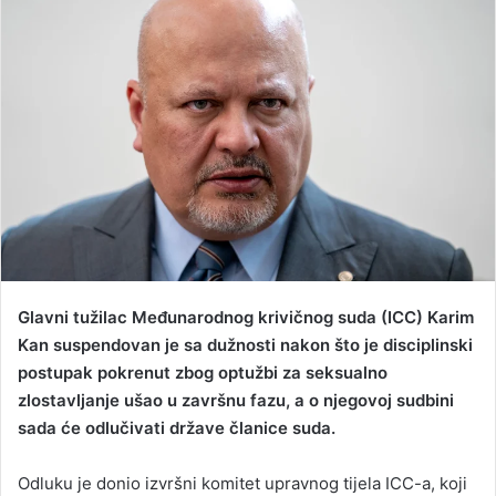
a
n
e
m
a
i
l
Glavni tužilac Međunarodnog krivičnog suda (ICC) Karim
Kan suspendovan je sa dužnosti nakon što je disciplinski
postupak pokrenut zbog optužbi za seksualno
zlostavljanje ušao u završnu fazu, a o njegovoj sudbini
sada će odlučivati države članice suda.
Odluku je donio izvršni komitet upravnog tijela ICC-a, koji