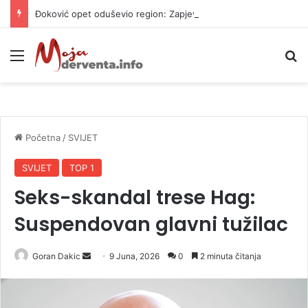
Đoković opet oduševio region: Zapjevao “Tropski bar” i zaplesao (VIDEO)
Meni
P
Početna
/
SVIJET
SVIJET
TOP 1
Seks-skandal trese Hag:
Suspendovan glavni tužilac
Goran Dakic
S
9 Juna, 2026
0
2 minuta čitanja
e
n
d