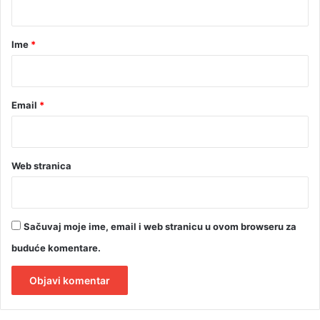
e
š
a
k
r
Ime
*
e
*
Email
*
Web stranica
Sačuvaj moje ime, email i web stranicu u ovom browseru za
buduće komentare.
A