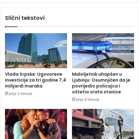
e
v
r
a
Slični tekstovi
e
n
n
i
n
c
a
u
U
o
S
d
O
j
p
e
e
d
Vlada Srpske: Ugovorene
Maloljetnik uhapšen u
n
n
investicije za tri godine 7,4
Ljubinju: Osumnjičen da je
u
o
milijardi maraka
povrijedio policajca i
g
oštetio vrata stanice
prije 2 minute
e
prije 9 minuta
v
r
a
?
V
r