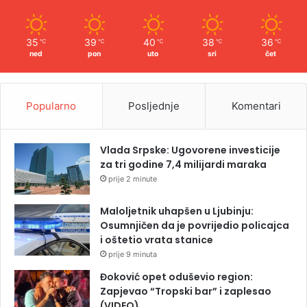
35
39
40
38
36
℃
℃
℃
℃
℃
ned
pon
uto
sri
čet
Popularno
Posljednje
Komentari
Vlada Srpske: Ugovorene investicije
za tri godine 7,4 milijardi maraka
prije 2 minute
Maloljetnik uhapšen u Ljubinju:
Osumnjičen da je povrijedio policajca
i oštetio vrata stanice
prije 9 minuta
Đoković opet oduševio region:
Zapjevao “Tropski bar” i zaplesao
(VIDEO)