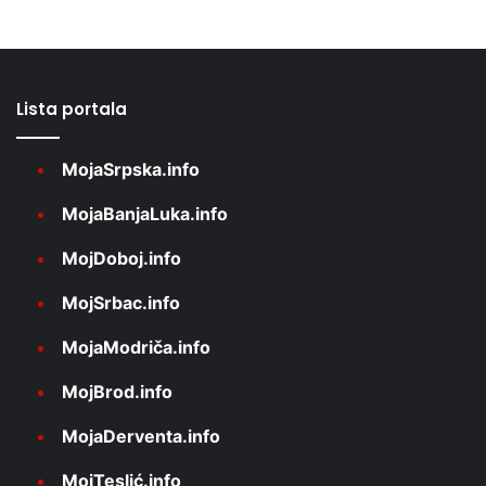
Lista portala
MojaSrpska.info
MojaBanjaLuka.info
MojDoboj.info
MojSrbac.info
MojaModriča.info
MojBrod.info
MojaDerventa.info
MojTeslić.info