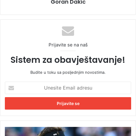
Goran Dakic
Prijavite se na naš
Sistem za obavještavanje!
Budite u toku sa posljednjim novostima.
U
n
e
s
i
t
e
E
R
m