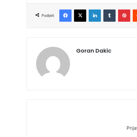
Facebook
X
LinkedIn
Tumblr
Pinterest
Podijeli
Goran Dakic
Prija