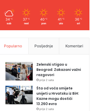
34
37
40
41
36
℃
℃
℃
℃
℃
sub
ned
pon
uto
sri
Popularno
Posljednje
Komentari
Zelenski stigao u
Beograd: Zakazani važni
razgovori
prije 2 sata
Šta od voća smijete
unijeti u Hrvatsku iz BiH:
Kazne mogu dostići
13.260 evra
prije 2 sata