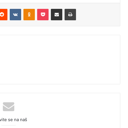
Reddit
VKontakte
Odnoklassniki
Pocket
Podijeli putem Emaila
Odštampaj
vite se na naš