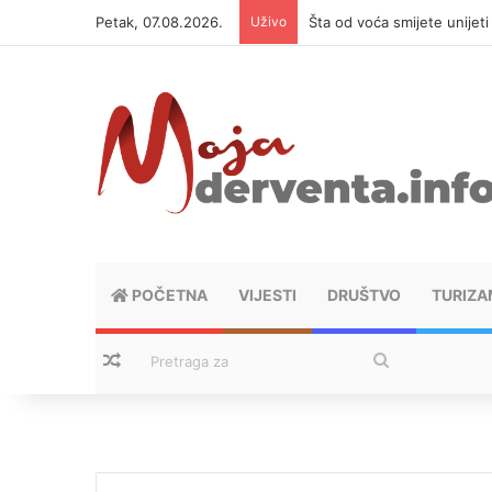
Petak, 07.08.2026.
Uživo
Šta od voća smijete unijet
POČETNA
VIJESTI
DRUŠTVO
TURIZA
Nasumični tekstovi
Pretraga
za