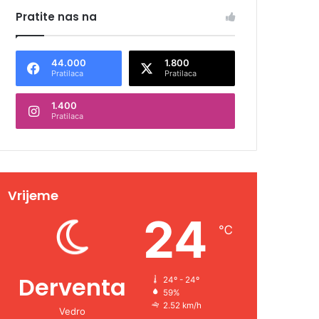
Pratite nas na
44.000
1.800
Pratilaca
Pratilaca
1.400
Pratilaca
Vrijeme
24
℃
Derventa
24º - 24º
59%
2.52 km/h
Vedro