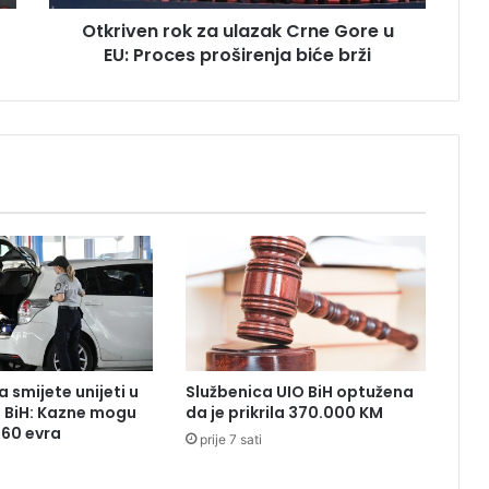
r
Otkriven rok za ulazak Crne Gore u
o
EU: Proces proširenja biće brži
k
z
a
u
l
a
z
a
k
C
r
n
e
G
o
 smijete unijeti u
Službenica UIO BiH optužena
r
z BiH: Kazne mogu
da je prikrila 370.000 KM
e
260 evra
prije 7 sati
u
E
U