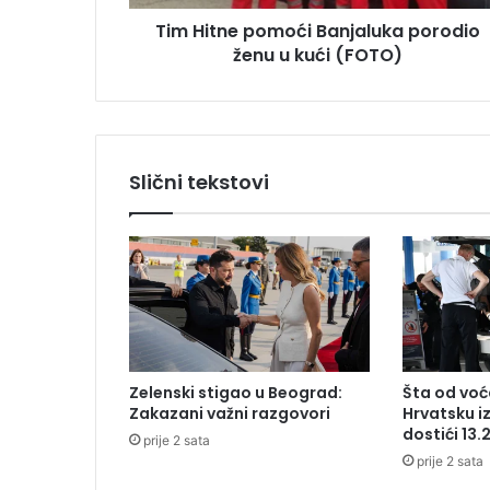
p
u
Tim Hitne pomoći Banjaluka porodio
o
ženu u kući (FOTO)
m
o
ć
i
B
a
Slični tekstovi
n
j
a
l
u
k
a
p
o
Zelenski stigao u Beograd:
Šta od voća
r
Zakazani važni razgovori
Hrvatsku i
o
dostići 13.
prije 2 sata
d
prije 2 sata
i
o