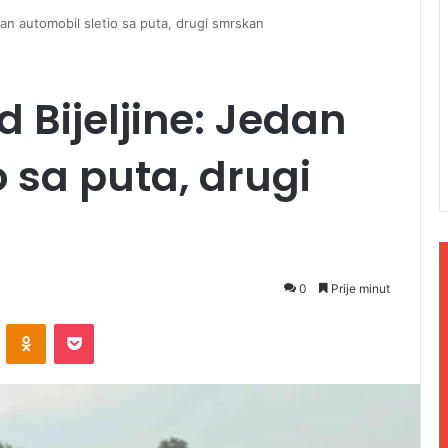
dan automobil sletio sa puta, drugi smrskan
 Bijeljine: Jedan
o sa puta, drugi
0
Prije minut
ontakte
Odnoklassniki
Pocket