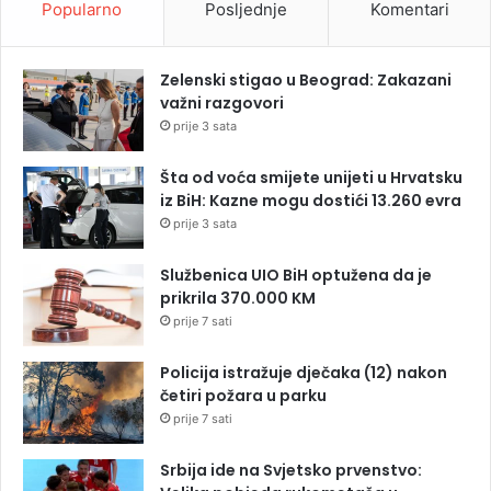
Popularno
Posljednje
Komentari
Zelenski stigao u Beograd: Zakazani
važni razgovori
prije 3 sata
Šta od voća smijete unijeti u Hrvatsku
iz BiH: Kazne mogu dostići 13.260 evra
prije 3 sata
Službenica UIO BiH optužena da je
prikrila 370.000 KM
prije 7 sati
Policija istražuje dječaka (12) nakon
četiri požara u parku
prije 7 sati
Srbija ide na Svjetsko prvenstvo: