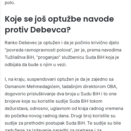
polo.
Koje se još optužbe navode
protiv Debevca?
Ranko Debevec je optužen i da je počinio krivično djelo
“povreda ravnopravnosti polova”, jer je, prema navodima
Tužilaštva BiH, “proganjao” službenicu Suda BiH koja je
odbijala da bude s njim u vezi.
I, na kraju, suspendovani optužen je da je zajedno sa
Osmanom Mehmedagićem, tadašnjim direktorom OBA,
dogovorio prisluškivanje dva broja u Sudu BiH i to one
brojeve koje su koristile sudije Suda BiH tokom
dežurstava, odnosno, uglavnom od kraja radnog vremena
do početka novog radnog dana. Drugi broj koristile su
sudije za prethodni postupak Suda BiH. Te sudije su bile
zadužene za izdavanje naredbi za pretrese i za