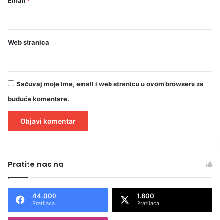
Email
*
t
u
d
e
Web stranica
n
t
e
p
Sačuvaj moje ime, email i web stranicu u ovom browseru za
r
v
buduće komentare.
e
g
o
d
A
i
l
n
Pratite nas na
e
t
e
44.000
1.800
r
Pratilaca
Pratilaca
n