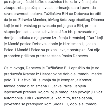
po najmanje četiri tačke optužnice i to za krivična djela
zloupotreba položaja i ovlasti, primanje dara i povreda
ravnopravnosti polova. Tužilaštvo BiH će Debevca teretiti
da je od Zdravka Mamića, bivšeg šefa zagrebačkog Dinama
koji je od hrvatskog pravosuđa pobjegao u BiH, primio
skupocjeni sat u znak zahvalnosti što bh. pravosuđe nije
donijelo odluku o njegovom izručenju Hrvatskoj. “Dar” koji
je Mamić poslao Debevcu donio je biznismen Ljiljanko
Palac. I Mamić i Palac su priznali svoje postupke. Sat nije
pronađen prilikom pretresa stana Ranka Debevca.
Osim ovoga, Debevca je Tužilaštvo BiH optužilo da je od
preduzeća Kramar iz Hercegovine dobio automobil marke
polo. Tužilaštvo BiH sumnja da je kompanija Kramar,
takođe preko biznismena Ljiljanka Palca, uspjela
isposlovati presudu kojom joj je omogućen povoljniji uvoz
automobila u BiH. Zauzvrat je, kao mito, treća osoba,
povezana sa predsjednikom Suda BiH, dobila automobil