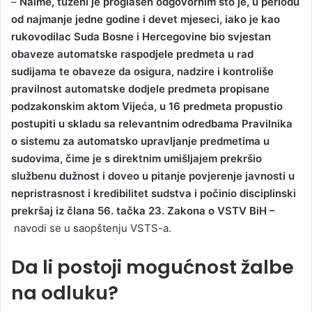
–
Naime, tuženi je proglašen odgovornim što je, u periodu
od najmanje jedne godine i devet mjeseci, iako je kao
rukovodilac Suda Bosne i Hercegovine bio svjestan
obaveze automatske raspodjele predmeta u rad
sudijama te obaveze da osigura, nadzire i kontroliše
pravilnost automatske dodjele predmeta propisane
podzakonskim aktom Vijeća, u 16 predmeta propustio
postupiti u skladu sa relevantnim odredbama Pravilnika
o sistemu za automatsko upravljanje predmetima u
sudovima, čime je s direktnim umišljajem prekršio
službenu dužnost i doveo u pitanje povjerenje javnosti u
nepristrasnost i kredibilitet sudstva i počinio disciplinski
prekršaj iz člana 56. tačka 23. Zakona o VSTV BiH –
navodi se u saopštenju VSTS-a.
Da li postoji mogućnost žalbe
na odluku?