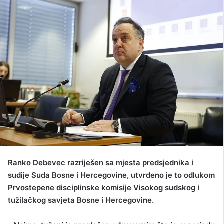
n
d
a
n
e
m
a
i
l
Ranko Debevec razriješen sa mjesta predsjednika i
sudije Suda Bosne i Hercegovine, utvrđeno je to odlukom
Prvostepene disciplinske komisije Visokog sudskog i
tužilačkog savjeta Bosne i Hercegovine.