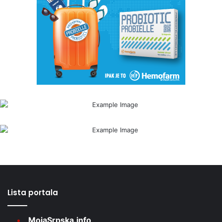
Lista portala
MojaSrpska.info