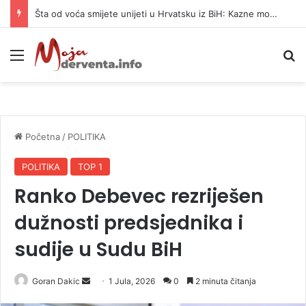
Šta od voća smijete unijeti u Hrvatsku iz BiH: Kazne mogu dostići 13.260 evra
Meni
P
Početna
/
POLITIKA
POLITIKA
TOP 1
Ranko Debevec rezriješen
dužnosti predsjednika i
sudije u Sudu BiH
Goran Dakic
S
1 Jula, 2026
0
2 minuta čitanja
e