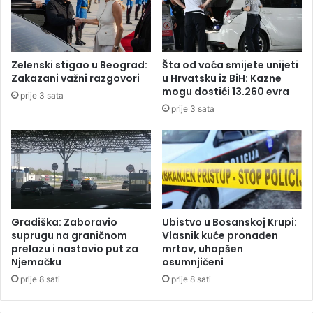
n
B
p
a
l
n
a
j
Zelenski stigao u Beograd:
Šta od voća smijete unijeti
t
a
Zakazani važni razgovori
u Hrvatsku iz BiH: Kazne
o
L
mogu dostići 13.260 evra
prije 3 sata
m
u
prije 3 sata
o
k
d
a
6
d
.
o
0
d
0
j
0
e
K
l
Gradiška: Zaboravio
Ubistvo u Bosanskoj Krupi:
M
j
suprugu na graničnom
Vlasnik kuće pronađen
u
prelazu i nastavio put za
mrtav, uhapšen
Njemačku
osumnjičeni
j
e
prije 8 sati
prije 8 sati
p
o