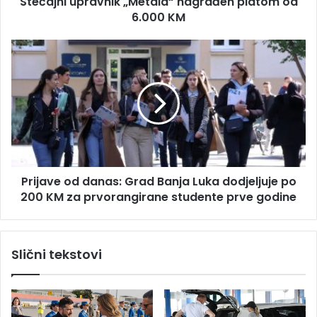
Stečajni upravnik „Metala“ nagrađen platom od
p
u
6.000 KM
r
a
v
P
n
r
i
i
k
j
„
a
M
v
e
e
t
o
a
d
l
Prijave od danas: Grad Banja Luka dodjeljuje po
d
a
200 KM za prvorangirane studente prve godine
a
“
n
n
a
a
s
Slični tekstovi
g
:
r
G
a
r
đ
a
e
d