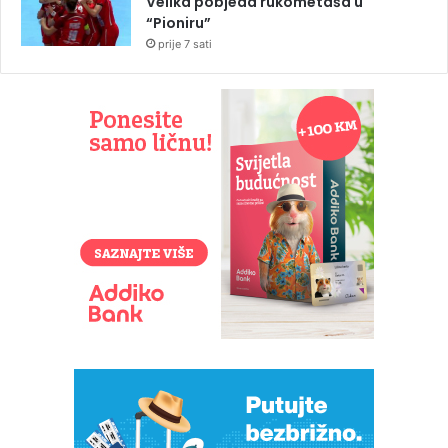
Velika pobjeda rukometaša u
“Pioniru”
prije 7 sati