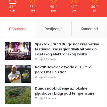
34
36
40
41
39
℃
℃
℃
℃
℃
sub
ned
pon
uto
sri
Popularno
Posljednje
Komentari
Spektakularna druga noć Freshwave
festivala : Od regionalnih hitova do
svjetskog elektronskog zvuka
prije 23 minute
Novak Đoković otvorio dušu: “Taj
poraz me uništio”
prije 46 minuta
Danas naoblačenje uz lokalne
pljuskove i blagi pad temperature
prije 51 minuta