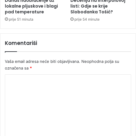
Danas naoblačenje uz
Decenija na Interpolovoj
i
lokalne pljuskove i blagi
listi: Gdje se krije
s
pad temperature
Slobodanka Tošić?
z
n
a
o
prije 51 minuta
prije 54 minute
z
g
v
m
a
u
Komentariši
l
š
i
k
l
a
Vaša email adresa neće biti objavljivana.
Neophodna polja su
a
r
označena sa
*
v
c
i
a
K
n
k
o
u
a
r
o
m
e
r
e
a
o
k
b
n
c
a
t
i
j
a