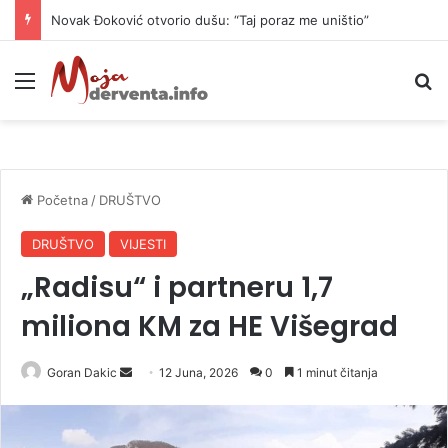
Novak Đoković otvorio dušu: “Taj poraz me uništio”
Meni
P
Početna
/
DRUŠTVO
DRUŠTVO
VIJESTI
„Radisu“ i partneru 1,7
miliona KM za HE Višegrad
Goran Dakic
S
12 Juna, 2026
0
1 minut čitanja
e
n
d