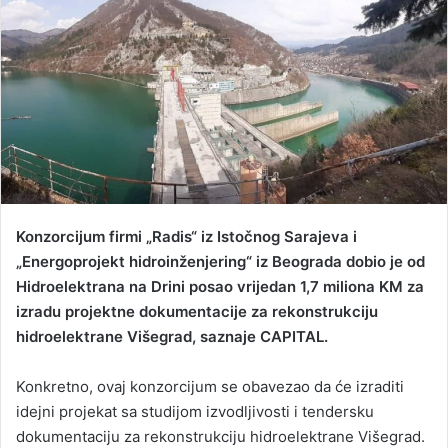
a
n
e
m
a
i
l
Konzorcijum firmi „Radis“ iz Istočnog Sarajeva i
„Energoprojekt hidroinženjering“ iz Beograda dobio je od
Hidroelektrana na Drini posao vrijedan 1,7 miliona KM za
izradu projektne dokumentacije za rekonstrukciju
hidroelektrane Višegrad, saznaje CAPITAL.
Konkretno, ovaj konzorcijum se obavezao da će izraditi
idejni projekat sa studijom izvodljivosti i tendersku
dokumentaciju za rekonstrukciju hidroelektrane Višegrad.