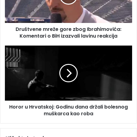
a
v
d
e
r
n
e
e
s
Društvene mreže gore zbog Ibrahimovića:
m
u
Komentari o BiH izazvali lavinu reakcija
r
e
ž
H
e
o
g
r
o
o
r
r
e
u
z
H
b
r
o
v
g
Horor u Hrvatskoj: Godinu dana držali bolesnog
a
I
muškarca kao roba
t
b
s
r
k
a
o