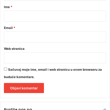
a
r
Ime
*
*
Email
*
Web stranica
Sačuvaj moje ime, email i web stranicu u ovom browseru za
buduće komentare.
A
l
Pratite nas na