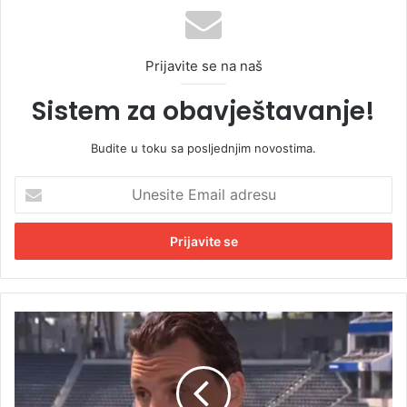
Prijavite se na naš
Sistem za obavještavanje!
Budite u toku sa posljednjim novostima.
U
n
e
s
i
t
e
E
D
m
r
a
u
i
š
l
t