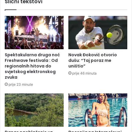
Slični tekstovi
h
j
i
:
m
G
o
o
v
d
i
i
ć
n
a
u
:
d
Spektakularna druga noć
Novak Đoković otvorio
K
a
Freshwave festivala : Od
dušu: “Taj poraz me
o
n
regionalnih hitova do
uništio”
m
a
svjetskog elektronskog
prije 46 minuta
e
d
zvuka
n
r
prije 23 minute
t
ž
a
a
r
l
i
i
o
b
B
o
i
l
H
e