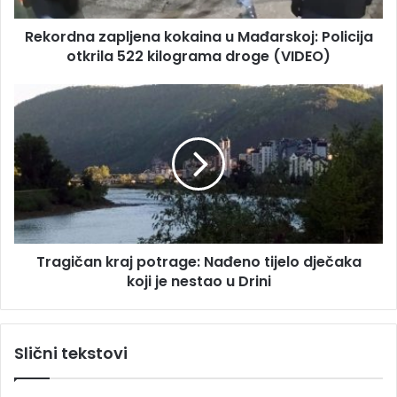
e
z
s
Rekordna zapljena kokaina u Mađarskoj: Policija
a
u
otkrila 522 kilograma droge (VIDEO)
p
l
j
T
e
r
n
a
a
g
k
i
o
č
k
a
a
n
i
k
n
Tragičan kraj potrage: Nađeno tijelo dječaka
r
a
koji je nestao u Drini
a
u
j
M
p
a
o
Slični tekstovi
đ
t
a
r
r
a