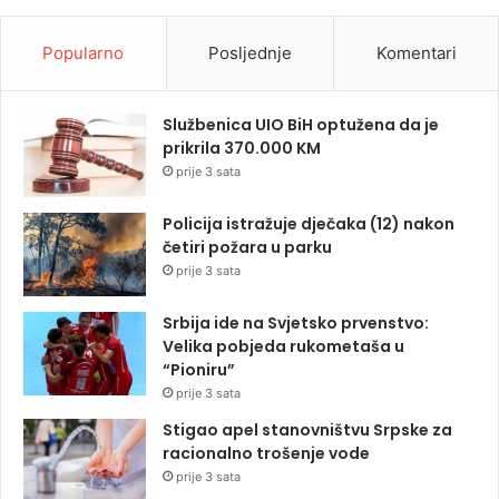
Popularno
Posljednje
Komentari
Službenica UIO BiH optužena da je
prikrila 370.000 KM
prije 3 sata
Policija istražuje dječaka (12) nakon
četiri požara u parku
prije 3 sata
Srbija ide na Svjetsko prvenstvo:
Velika pobjeda rukometaša u
“Pioniru”
prije 3 sata
Stigao apel stanovništvu Srpske za
racionalno trošenje vode
prije 3 sata