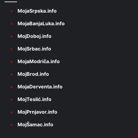
MojaSrpska.info
MojaBanjaLuka.info
MojDoboj.info
MojSrbac.info
MojaModriča.info
MojBrod.info
MojaDerventa.info
MojTeslić.info
MojPrnjavor.info
MojŠamac.info