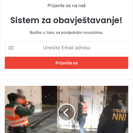
Prijavite se na naš
Sistem za obavještavanje!
Budite u toku sa posljednjim novostima.
U
n
e
s
i
t
e
E
R
m
e
a
k
i
o
l
r
a
d
d
n
r
a