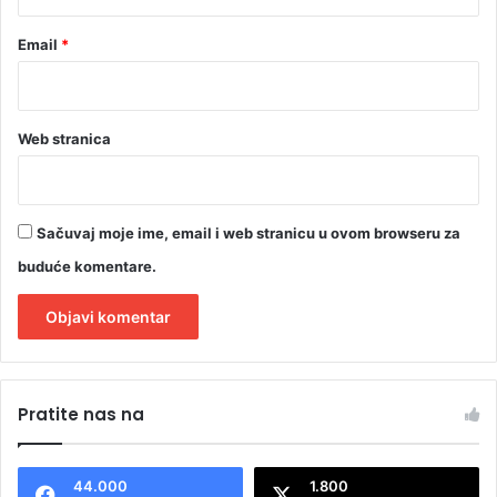
)
Email
*
Web stranica
Sačuvaj moje ime, email i web stranicu u ovom browseru za
buduće komentare.
A
l
Pratite nas na
t
e
44.000
1.800
r