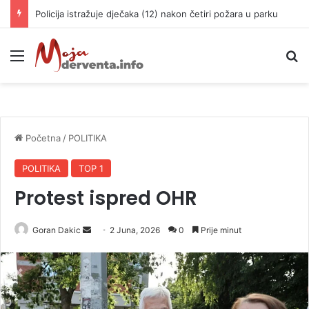
Policija istražuje dječaka (12) nakon četiri požara u parku
Meni
P
Početna
/
POLITIKA
POLITIKA
TOP 1
Protest ispred OHR
Goran Dakic
S
2 Juna, 2026
0
Prije minut
e
n
d
a