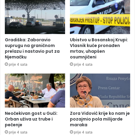
s
g
k
e
o
:
j
N
:
a
P
đ
Gradiška: Zaboravio
Ubistvo u Bosanskoj Krupi:
o
e
suprugu na graničnom
Vlasnik kuće pronađen
l
n
prelazu i nastavio put za
mrtav, uhapšen
i
o
Njemačku
osumnjičeni
c
t
prije 4 sata
prije 4 sata
i
i
j
j
a
e
o
l
t
o
k
d
r
j
i
e
Neočekivan gost u Guči:
Zora Vidović krije ko nam je
l
č
Orban uživa uz trube i
pozajmio pola milijarde
a
pečenje
maraka
a
5
k
prije 4 sata
prije 4 sata