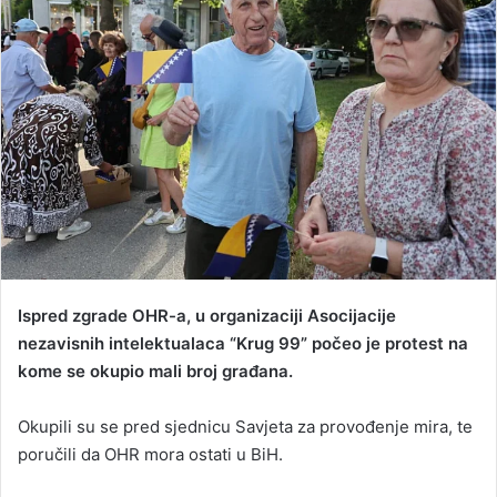
n
e
m
a
i
l
Ispred zgrade OHR-a, u organizaciji Asocijacije
nezavisnih intelektualaca “Krug 99” počeo je protest na
kome se okupio mali broj građana.
Okupili su se pred sjednicu Savjeta za provođenje mira, te
poručili da OHR mora ostati u BiH.