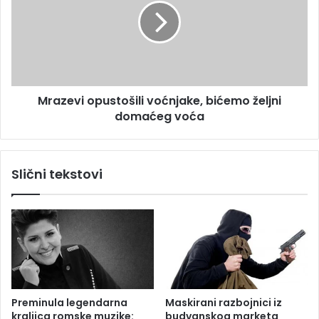
c
z
i
e
v
v
a
i
n
o
j
p
Mrazevi opustošili voćnjake, bićemo željni
e
u
J
domaćeg voća
s
u
t
v
o
e
š
Slični tekstovi
n
i
t
l
u
i
s
v
a
o
i
ć
z
n
E
j
v
a
Preminula legendarna
Maskirani razbojnici iz
r
k
kraljica romske muzike:
budvanskog marketa