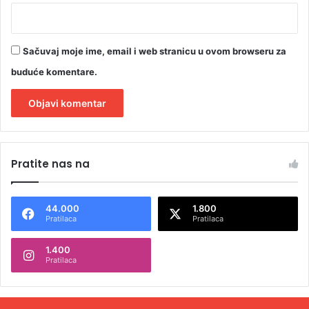
Sačuvaj moje ime, email i web stranicu u ovom browseru za
buduće komentare.
A
l
Pratite nas na
t
e
44.000
1.800
r
Pratilaca
Pratilaca
n
1.400
a
Pratilaca
t
i