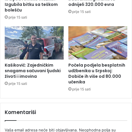
o
e
Izgubila bitku sa teškom
odnijeli 320.000 evra
p
,
bolešću
prije 15 sati
e
b
prije 15 sati
!
i
ć
e
m
o
ž
e
l
Kašiković: Zajedničkim
Počela podjela besplatnih
j
snagama sačuvani ljudski
udžbenika u Srpskoj:
životi i imovina
Dobiće ih više od 80.000
n
učenika
i
prije 15 sati
d
prije 15 sati
o
m
a
Komentariši
ć
e
g
Vaša email adresa neće biti objavljivana.
Neophodna polja su
v