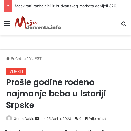
Maskirani razbojnici iz budvanskog marketa odnijeli 320.000 evra
Meni
P
Početna
/
VIJESTI
VIJESTI
Prošle godine rođeno
najmanje beba u istoriji
Srpske
Goran Dakic
S
25 Aprila, 2023
0
Prije minut
e