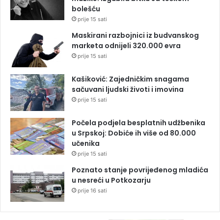
bolešću
prije 15 sati
Maskirani razbojnici iz budvanskog
marketa odnijeli 320.000 evra
prije 15 sati
Kašiković: Zajedničkim snagama
sačuvani ljudski životi i imovina
prije 15 sati
Počela podjela besplatnih udžbenika
u Srpskoj: Dobiće ih više od 80.000
učenika
prije 15 sati
Poznato stanje povrijeđenog mladića
u nesreći u Potkozarju
prije 16 sati