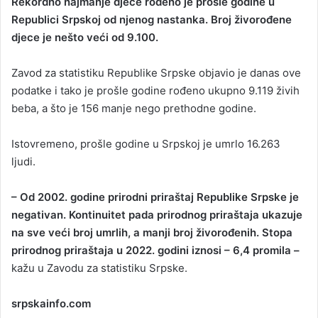
Rekordno najmanje djece rođeno je prošle godine u
n
Republici Srpskoj od njenog nastanka. Broj živorođene
d
djece je nešto veći od 9.100.
a
n
Zavod za statistiku Republike Srpske objavio je danas ove
e
podatke i tako je prošle godine rođeno ukupno 9.119 živih
m
a
beba, a što je 156 manje nego prethodne godine.
i
l
Istovremeno, prošle godine u Srpskoj je umrlo 16.263
ljudi.
– Od 2002. godine prirodni priraštaj Republike Srpske je
negativan. Kontinuitet pada prirodnog priraštaja ukazuje
na sve veći broj umrlih, a manji broj živorođenih. Stopa
prirodnog priraštaja u 2022. godini iznosi – 6,4 promila –
kažu u Zavodu za statistiku Srpske.
srpskainfo.com