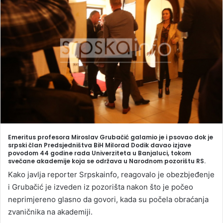
a
n
e
m
a
i
l
Emeritus profesora Miroslav Grubačić galamio je i psovao dok je
srpski član Predsjedništva BiH Milorad Dodik davao izjave
povodom 44 godine rada Univerziteta u Banjaluci, tokom
svečane akademije koja se održava u Narodnom pozorištu RS.
Kako javlja reporter Srpskainfo, reagovalo je obezbjeđenje
i Grubačić je izveden iz pozorišta nakon što je počeo
neprimjereno glasno da govori, kada su počela obraćanja
zvaničnika na akademiji.