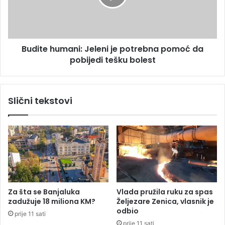
j
e
e
h
i
u
v
m
Budite humani: Jeleni je potrebna pomoć da
i
a
š
pobijedi tešku bolest
n
e
i
d
:
j
J
Slični tekstovi
e
e
c
l
e
e
n
i
j
e
p
o
Za šta se Banjaluka
Vlada pružila ruku za spas
t
zadužuje 18 miliona KM?
Željezare Zenica, vlasnik je
r
odbio
prije 11 sati
e
prije 11 sati