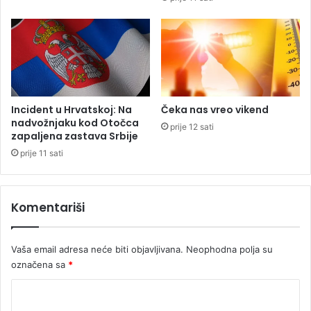
b
n
a
p
o
m
o
ć
Incident u Hrvatskoj: Na
Čeka nas vreo vikend
d
nadvožnjaku kod Otočca
prije 12 sati
a
zapaljena zastava Srbije
p
prije 11 sati
o
b
i
Komentariši
j
e
d
Vaša email adresa neće biti objavljivana.
Neophodna polja su
i
označena sa
*
t
e
K
š
k
o