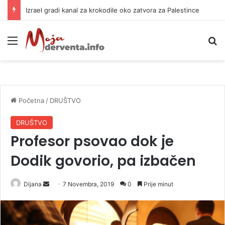
Izrael gradi kanal za krokodile oko zatvora za Palestince
Meni
P
Početna
/
DRUŠTVO
DRUŠTVO
Profesor psovao dok je
Dodik govorio, pa izbačen
Dijana
S
7 Novembra, 2019
0
Prije minut
e
n
d