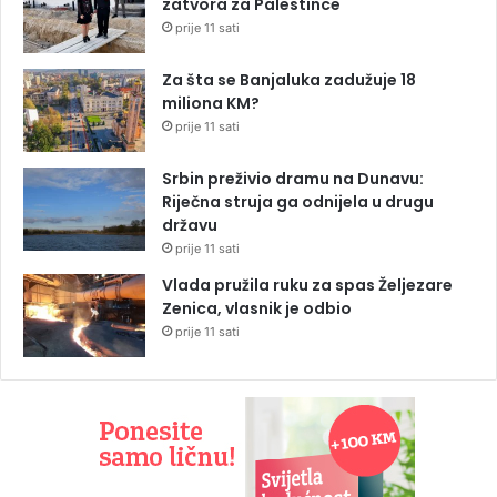
zatvora za Palestince
prije 11 sati
Za šta se Banjaluka zadužuje 18
miliona KM?
prije 11 sati
Srbin preživio dramu na Dunavu:
Riječna struja ga odnijela u drugu
državu
prije 11 sati
Vlada pružila ruku za spas Željezare
Zenica, vlasnik je odbio
prije 11 sati