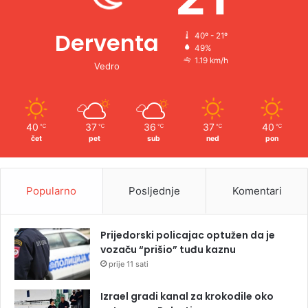
Derventa
40º - 21º
49%
1.19 km/h
Vedro
40
37
36
37
40
℃
℃
℃
℃
℃
čet
pet
sub
ned
pon
Popularno
Posljednje
Komentari
Prijedorski policajac optužen da je
vozaču “prišio” tuđu kaznu
prije 11 sati
Izrael gradi kanal za krokodile oko