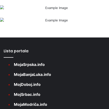
Lista portala
MojaSrpska.info
MojaBanjaLuka.info
MojDoboj.info
MojSrbac.info
MojaModriča.info