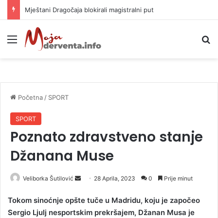
Mještani Dragočaja blokirali magistralni put
Meni
P
Početna
/
SPORT
SPORT
Poznato zdravstveno stanje
Džanana Muse
Veliborka Šutilović
S
28 Aprila, 2023
0
Prije minut
e
Tokom sinoćnje opšte tuče u Madridu, koju je započeo
n
Sergio Ljulj nesportskim prekršajem, Džanan Musa je
d