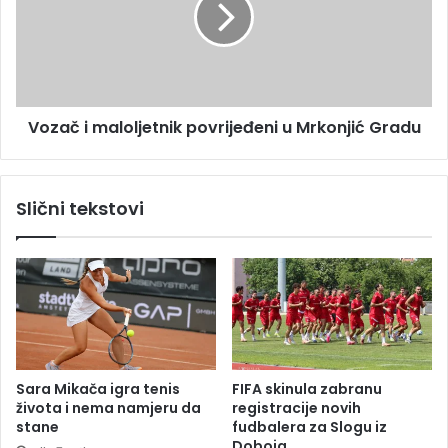
e
č
n
i
p
m
o
a
s
l
Vozač i maloljetnik povrijeđeni u Mrkonjić Gradu
l
o
i
l
j
j
e
e
Slični tekstovi
t
t
u
n
č
i
e
k
u
p
M
o
a
v
d
r
r
i
Sara Mikača igra tenis
FIFA skinula zabranu
i
j
života i nema namjeru da
registracije novih
d
e
stane
fudbalera za Slogu iz
u
đ
Doboja