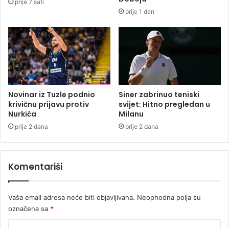
prije 7 sati
e
prije 1 dan
n
i
u
M
r
k
o
n
Novinar iz Tuzle podnio
Siner zabrinuo teniski
krivičnu prijavu protiv
svijet: Hitno pregledan u
j
Nurkića
Milanu
i
ć
prije 2 dana
prije 2 dana
G
r
a
Komentariši
d
u
Vaša email adresa neće biti objavljivana.
Neophodna polja su
označena sa
*
K