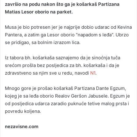
završio na podu nakon što ga je košarkaš Partizana
a
Matias Lesor oborio na parket.
n
e
Musa je bio potresen jer je najprije dobio udarac od Kevina
m
a
Pantera, a zatim ga Lesor oborio "napadom s leđa". Ubrzo
i
se pridigao, sa bolnim izrazom lica.
l
Iz tabora bh. košarkaša saznajemo da je sinoćnja tuča
srećom prošla bez posljedica za bh. košarkaša i da je
zdravstveno sa njim sve u redu, navodi
N1
.
Mnogo gore je prošao košarkaš Partizana Dante Egzum,
kojeg je sa leđa oborio Realov Geršon Jabusele. Egzum je
od posljedica udarca zaradio puknuće tetive malog prsta i
povredu koljena.
nezavisne.com