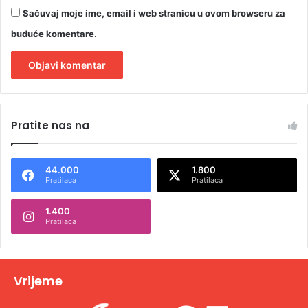
Sačuvaj moje ime, email i web stranicu u ovom browseru za
buduće komentare.
A
l
Pratite nas na
t
e
44.000
1.800
r
Pratilaca
Pratilaca
n
1.400
a
Pratilaca
t
i
v
Vrijeme
e