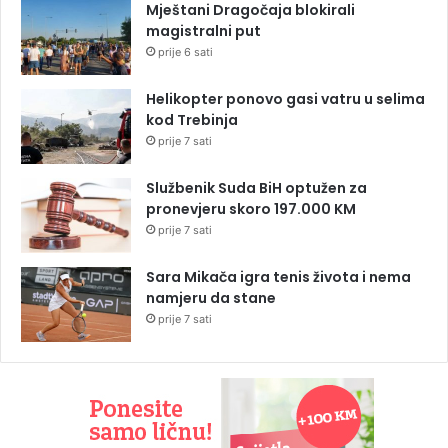
Mještani Dragočaja blokirali
magistralni put
prije 6 sati
Helikopter ponovo gasi vatru u selima
kod Trebinja
prije 7 sati
Službenik Suda BiH optužen za
pronevjeru skoro 197.000 KM
prije 7 sati
Sara Mikača igra tenis života i nema
namjeru da stane
prije 7 sati