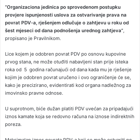
“Organizaciona jedinica po sprovedenom postupku
provjere ispunjenosti uslova za ostvarivanje prava na
povrat PDV-a, rješenjem odlučuje o zahtjevu u roku od
šest mjeseci od dana podnošenja urednog zahtjeva”
,
propisano je Pravilnikom.
Lice kojem je odobren povrat PDV po osnovu kupovine
prvog stana, ne može otuđiti nabavljeni stan prije isteka
roka od 5 godina računajući od dana kada mu je rješenje
kojim je odobren povrat uručeno i ovo ograničenje će se,
kako je precizirano, evidentirati kod organa nadležnog za
imovinsko pravne odnose.
U suprotnom, biće dužan platiti PDV uvećan za pripadajući
iznos kamate koja se redovno računa na iznose indirektnih
poreza.
Maksimalan iznos povrata PDV-a koji se može ostvariti po