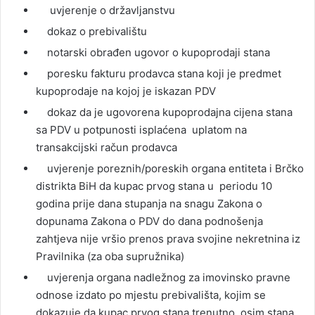
uvjerenje o državljanstvu
dokaz o prebivalištu
notarski obrađen ugovor o kupoprodaji stana
poresku fakturu prodavca stana koji je predmet
kupoprodaje na kojoj je iskazan PDV
dokaz da je ugovorena kupoprodajna cijena stana
sa PDV u potpunosti isplaćena uplatom na
transakcijski račun prodavca
uvjerenje poreznih/poreskih organa entiteta i Brčko
distrikta BiH da kupac prvog stana u periodu 10
godina prije dana stupanja na snagu Zakona o
dopunama Zakona o PDV do dana podnošenja
zahtjeva nije vršio prenos prava svojine nekretnina iz
Pravilnika (za oba supružnika)
uvjerenja organa nadležnog za imovinsko pravne
odnose izdato po mjestu prebivališta, kojim se
dokazuje da kupac prvog stana trenutno, osim stana