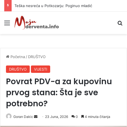
Vrućine ne prestaju: Danas i do 38 stepeni
Meni
P
Početna
/
DRUŠTVO
DRUŠTVO
VIJESTI
Povrat PDV-a za kupovinu
prvog stana: Šta je sve
potrebno?
Goran Dakic
S
23 Juna, 2026
0
4 minuta čitanja
e