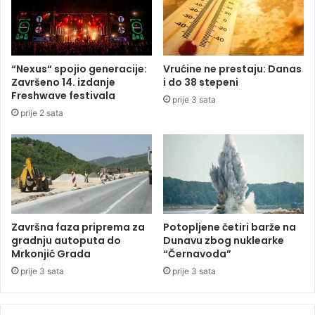
e
p
p
i
o
j
ž
a
a
c
“Nexus“ spojio generacije:
Vrućine ne prestaju: Danas
r
u
Završeno 14. izdanje
i do 38 stepeni
a
n
Freshwave festivala
prije 3 sata
u
a
prije 2 sata
D
P
e
a
r
l
v
a
e
m
n
a
t
i
Završna faza priprema za
Potopljene četiri barže na
gradnju autoputa do
Dunavu zbog nuklearke
Mrkonjić Grada
“Černavoda”
prije 3 sata
prije 3 sata