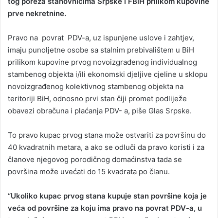
tog poreza stanovnicima Srpske i FBiH prilikom kupovine
prve nekretnine.
Pravo na povrat PDV-a, uz ispunjene uslove i zahtjev,
imaju punoljetne osobe sa stalnim prebivalištem u BiH
prilikom kupovine prvog novoizgrađenog individualnog
stambenog objekta i/ili ekonomski djeljive cjeline u sklopu
novoizgrađenog kolektivnog stambenog objekta na
teritoriji BiH, odnosno prvi stan čiji promet podliježe
obavezi obračuna i plaćanja PDV- a, piše Glas Srpske.
To pravo kupac prvog stana može ostvariti za površinu do
40 kvadratnih metara, a ako se odluči da pravo koristi i za
članove njegovog porodičnog domaćinstva tada se
površina može uvećati do 15 kvadrata po članu.
“Ukoliko kupac prvog stana kupuje stan površine koja je
veća od površine za koju ima pravo na povrat PDV-a, u