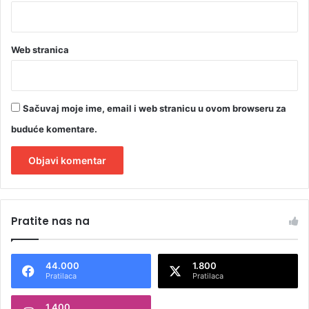
Web stranica
Sačuvaj moje ime, email i web stranicu u ovom browseru za
buduće komentare.
A
l
Pratite nas na
t
e
44.000
1.800
r
Pratilaca
Pratilaca
n
1.400
a