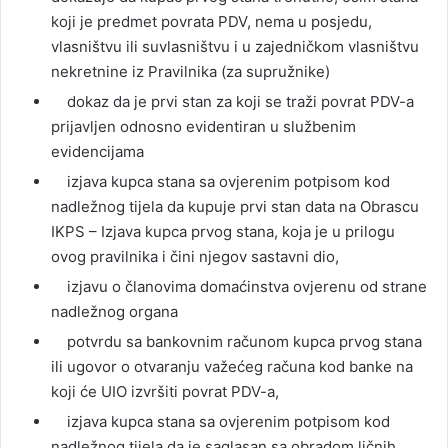
koji je predmet povrata PDV, nema u posjedu,
vlasništvu ili suvlasništvu i u zajedničkom vlasništvu
nekretnine iz Pravilnika (za supružnike)
dokaz da je prvi stan za koji se traži povrat PDV-a
prijavljen odnosno evidentiran u službenim
evidencijama
izjava kupca stana sa ovjerenim potpisom kod
nadležnog tijela da kupuje prvi stan data na Obrascu
IKPS – Izjava kupca prvog stana, koja je u prilogu
ovog pravilnika i čini njegov sastavni dio,
izjavu o članovima domaćinstva ovjerenu od strane
nadležnog organa
potvrdu sa bankovnim računom kupca prvog stana
ili ugovor o otvaranju važećeg računa kod banke na
koji će UIO izvršiti povrat PDV-a,
izjava kupca stana sa ovjerenim potpisom kod
nadležnog tijela da je saglasan sa obradom ličnih