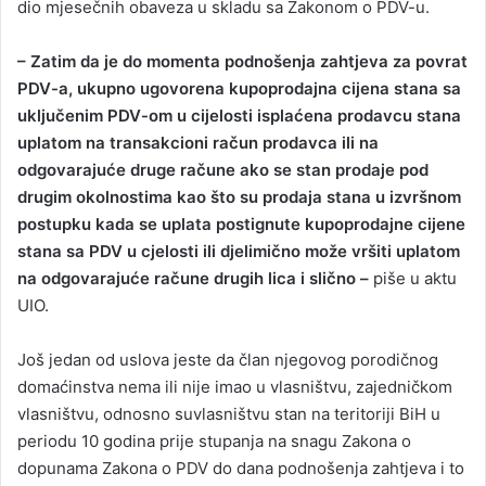
dio mjesečnih obaveza u skladu sa Zakonom o PDV-u.
– Zatim da je do momenta podnošenja zahtjeva za povrat
PDV-a, ukupno ugovorena kupoprodajna cijena stana sa
uključenim PDV-om u cijelosti isplaćena prodavcu stana
uplatom na transakcioni račun prodavca ili na
odgovarajuće druge račune ako se stan prodaje pod
drugim okolnostima kao što su prodaja stana u izvršnom
postupku kada se uplata postignute kupoprodajne cijene
stana sa PDV u cjelosti ili djelimično može vršiti uplatom
na odgovarajuće račune drugih lica i slično –
piše u aktu
UIO.
Još jedan od uslova jeste da član njegovog porodičnog
domaćinstva nema ili nije imao u vlasništvu, zajedničkom
vlasništvu, odnosno suvlasništvu stan na teritoriji BiH u
periodu 10 godina prije stupanja na snagu Zakona o
dopunama Zakona o PDV do dana podnošenja zahtjeva i to