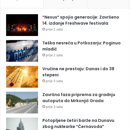
“Nexus“ spojio generacije: Završeno
14. izdanje Freshwave festivala
prije 2 sata
Teška nesreća u Potkozarju: Poginuo
mladić
prije 2 sata
Vrućine ne prestaju: Danas i do 38
stepeni
prije 3 sata
Završna faza priprema za gradnju
autoputa do Mrkonjić Grada
prije 3 sata
Potopljene četiri barže na Dunavu
zbog nuklearke “Černavoda”