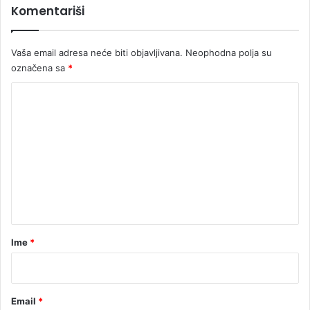
Komentariši
Vaša email adresa neće biti objavljivana.
Neophodna polja su
označena sa
*
K
o
m
e
n
t
a
r
Ime
*
*
Email
*