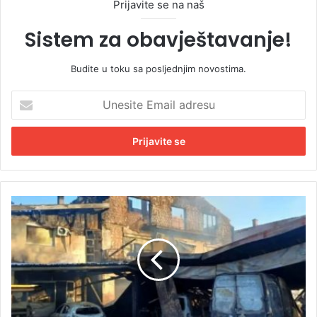
Prijavite se na naš
Sistem za obavještavanje!
Budite u toku sa posljednjim novostima.
U
n
e
s
i
t
e
E
U
m
h
a
a
i
p
l
š
a
e
d
n
r
o