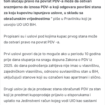
tom slučaju pravo na povrat PDV-a može da ostvari
srazmjerno do iznosa PDV-a koji odgovara površini stana
za koju kupovinu ispunjava uslove, u skladu sa
obračunskim vrijednostima “
piše u Pravilniku koji je
usvojio UO UIO BiH.
Propisani su i uslovi pod kojima kupac prvog stana može
da ostvari pravo na povrat PDV -a.
Prvi uslovi govori da je to moguće ako u periodu 10 godina
prije dana stupanja na snagu dopuna Zakona o PDV iz
2025. do dana podnošenja zahtjeva nije imao u vlasništvu,
zajedničkom vlasništvu, odnosno suvlasništvu stan u BiH,
uključujući stanove koji su označeni kao apartmani i slično.
Drugi uslov je da je prodavac stana obračunati PDV za stan
koji je predmet kupoprodaje prijavio u eIsporukama i
uplatio na Jedinstveni račun kojeg vodi UIO kao sastavni