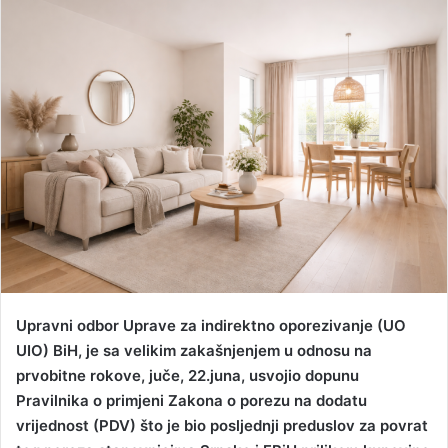
n
d
a
n
e
m
a
i
l
Upravni odbor Uprave za indirektno oporezivanje (UO
UIO) BiH, je sa velikim zakašnjenjem u odnosu na
prvobitne rokove, juče, 22.juna, usvojio dopunu
Pravilnika o primjeni Zakona o porezu na dodatu
vrijednost (PDV) što je bio posljednji preduslov za povrat