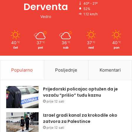
Derventa
40º - 21º
52%
1.12 km/h
Vedro
40
37
36
37
40
℃
℃
℃
℃
℃
čet
pet
sub
ned
pon
Popularno
Posljednje
Komentari
Prijedorski policajac optužen da je
vozaču “prišio” tuđu kaznu
prije 12 sati
Izrael gradi kanal za krokodile oko
zatvora za Palestince
prije 12 sati