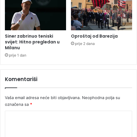
l
i
i
D
u
u
V
c
r
i
b
p
Siner zabrinuo teniski
Oproštaj od Barezija
a
o
svijet: Hitno pregledan u
prije 2 dana
s
Milanu
k
o
prije 1 dan
r
i
o
Komentariši
B
a
n
Vaša email adresa neće biti objavljivana.
Neophodna polja su
j
označena sa
*
u
L
K
u
o
k
u
m