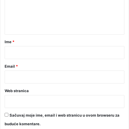
(
e
F
O
n
T
t
O
)
a
r
Ime
*
*
Email
*
Web stranica
Sačuvaj moje ime, email i web stranicu u ovom browseru za
buduće komentare.