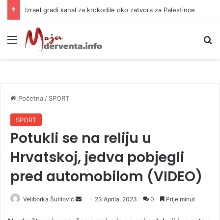
Izrael gradi kanal za krokodile oko zatvora za Palestince
Meni
P
Početna
/
SPORT
SPORT
Potukli se na reliju u
Hrvatskoj, jedva pobjegli
pred automobilom (VIDEO)
Veliborka Šutilović
S
23 Aprila, 2023
0
Prije minut
e