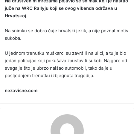
Na društvenim mrežama pojavio se snimak koji je nastao
n
juče na WRC Rallyju koji se ovog vikenda održava u
d
Hrvatskoj.
a
n
Na snimku se dobro čuje hrvatski jezik, a nije poznat motiv
e
sukoba.
m
a
i
U jednom trenutku muškarci su završili na ulici, a tu je bio i
l
jedan policajac koji pokušava zaustaviti sukob. Najgore od
svega je što je ubrzo naišao automobil, tako da je u
posljednjem trenutku izbjegnuta tragedija.
nezavisne.com