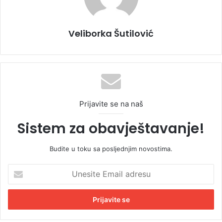
Veliborka Šutilović
Prijavite se na naš
Sistem za obavještavanje!
Budite u toku sa posljednjim novostima.
U
n
e
s
i
t