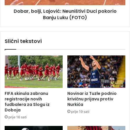
i
l
:
Dobar, bolji, Lajović: Neuništivi Duci pokorio
j
G
Banju Luku (FOTO)
i
r
,
a
L
d
a
Slični tekstovi
s
j
k
o
i
v
t
i
r
ć
o
:
t
N
i
e
n
u
FIFA skinula zabranu
Novinar iz Tuzle podnio
e
n
registracije novih
krivičnu prijavu protiv
t
i
fudbalera za Slogu iz
Nurkića
b
š
Doboja
prije 19 sati
a
t
prije 16 sati
c
i
i
v