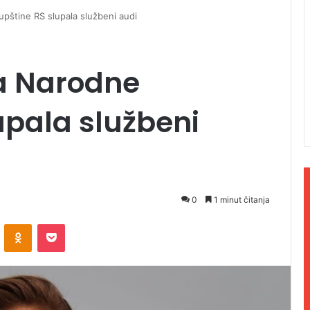
pštine RS slupala službeni audi
a Narodne
upala službeni
0
1 minut čitanja
ontakte
Odnoklassniki
Pocket