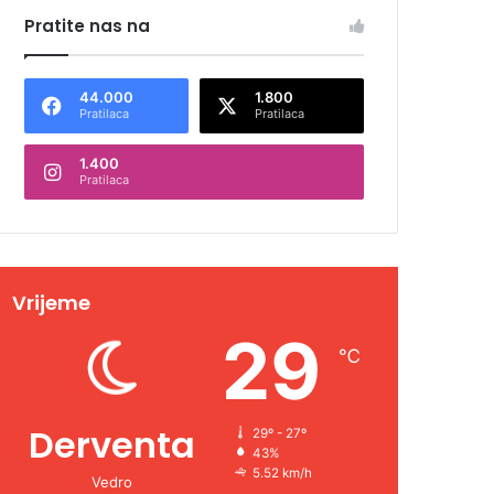
Pratite nas na
44.000
1.800
Pratilaca
Pratilaca
1.400
Pratilaca
Vrijeme
29
℃
Derventa
29º - 27º
43%
5.52 km/h
Vedro