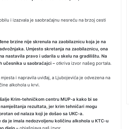
ilu i izazvala je saobraćajnu nesreću na brzoj cesti
đene brzine nije skrenula na zaobilaznicu koja je na
advožnjaka. Umjesto skretanja na zaobilaznicu, ona
 nastavila pravo i udarila u skelu na gradilištu. Na
gih učesnika u saobraćajci –
otkriva izvor našeg portala.
u mjesta i napravila uviđaj, a Ljubojevića je odvezena na
čine alkohola u krvi.
C šalje Krim-tehničkom centru MUP-a kako bi se
namještanja rezultata, jer krim tehničari mogu
uprotan od nalaza koji je došao sa UKC-a.
 da je imala nedozvoljenu količinu alkohola u KTC-u
no djelo –
objašnjava naš izvor.