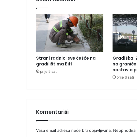
t
v
r
d
i
o
:
"
Z
Strani radnici sve češće na
Gradiška: 
m
gradilištima BiH
na graničn
a
nastavio p
prije 5 sati
j
prije 6 sati
e
v
i
"
i
p
Komentariši
r
o
t
Vaša email adresa neće biti objavljivana.
Neophodna p
i