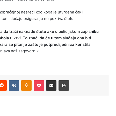
obraćajnoj nesreći kod koga je utvrđena čak i
u tom slučaju osiguranje ne pokriva štetu.
 da traži naknadu štete ako u policijskom zapisniku
ola u krvi. To znači da će u tom slučaju ona biti
ra se pitanje zašto je potpredsjednica koristila
njava naš sagovornik.
Reddit
VKontakte
Odnoklassniki
Pocket
Podijeli putem Emaila
Odštampaj