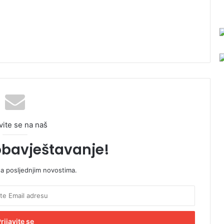
vite se na naš
obavještavanje!
sa posljednjim novostima.