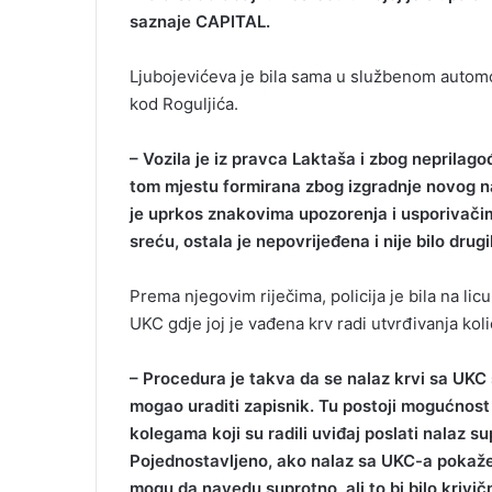
saznaje CAPITAL.
Ljubojevićeva je bila sama u službenom automob
kod Roguljića.
– Vozila je iz pravca Laktaša i zbog neprilago
tom mjestu formirana zbog izgradnje novog n
je uprkos znakovima upozorenja i usporivačima
sreću, ostala je nepovrijeđena i nije bilo dru
Prema njegovim riječima, policija je bila na lic
UKC gdje joj je vađena krv radi utvrđivanja koli
– Procedura je takva da se nalaz krvi sa UK
mogao uraditi zapisnik. Tu postoji mogućnost 
kolegama koji su radili uviđaj poslati nalaz s
Pojednostavljeno, ako nalaz sa UKC-a pokaže
mogu da navedu suprotno, ali to bi bilo krivič