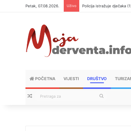
Petak, 07.08.2026.
Uživo
Policija istražuje dječaka 
POČETNA
VIJESTI
DRUŠTVO
TURIZA
Nasumični tekstovi
Pretraga
za