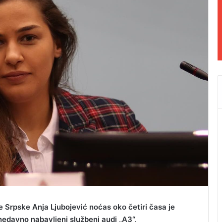
 Srpske Anja Ljubojević noćas oko četiri časa je
nedavno nabavljeni službeni audi „A3“,