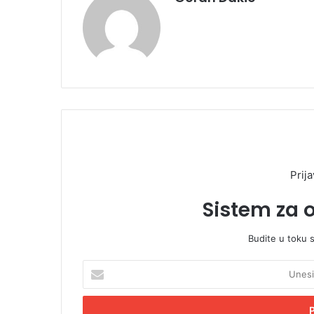
Prija
Sistem za 
Budite u toku 
U
n
e
s