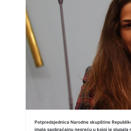
m
a
i
l
Potpredsjednica Narodne skupštine Republike
imala saobraćajnu nesreću u kojoj je slupala 