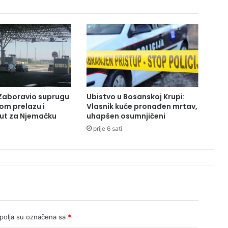
o
t
r
e
s
k
o
d
P
Zaboravio suprugu
Ubistvo u Bosanskoj Krupi:
r
om prelazu i
Vlasnik kuće pronađen mrtav,
i
ut za Njemačku
uhapšen osumnjičeni
j
prije 6 sati
e
d
o
r
a
olja su označena sa
*