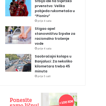
Srbija ide na Svjetsko
prvenstvo: Velika
pobjeda rukometaša u
“Pioniru”
prije 4 sata
Stigao apel
stanovništvu Srpske za
racionalno trošenje
vode
prije 4 sata
Saobraćajni kolaps u
Banjaluci: Za nekoliko
kilometara treba 45
minuta
prije 5 sati