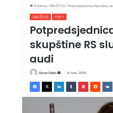
Početna
/
DRUŠTVO
/
Potpredsjednica Narodne sku
DRUŠTVO
TOP 1
Potpredsjednic
skupštine RS sl
audi
Goran Dakic
S
6 Juna, 2026
e
Facebook
X
LinkedIn
Tumblr
Pinterest
Reddit
VK
n
d
a
n
e