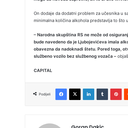
On dodaje da dodatni problem za učesnika u sa
minimalna količina alkohola predstavlja to što 
– Narodna skupština RS ne može od osiguranja
bude navedeno da je Ljubojevićeva imala alkoh
obavezna da nadoknadi štetu. Pored toga, otva
službeno vozilo bez službenog vozača –
objaš
CAPITAL
Facebook
X
LinkedIn
Tumblr
Pinterest
Podijeli
Goran Dakic