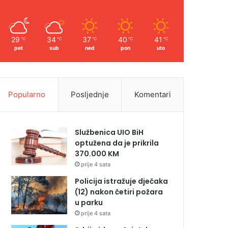
29
34
37
40
41
℃
℃
℃
℃
℃
pet
sub
ned
pon
uto
Popularno
Posljednje
Komentari
Službenica UIO BiH
optužena da je prikrila
370.000 KM
prije 4 sata
Policija istražuje dječaka
(12) nakon četiri požara
u parku
prije 4 sata