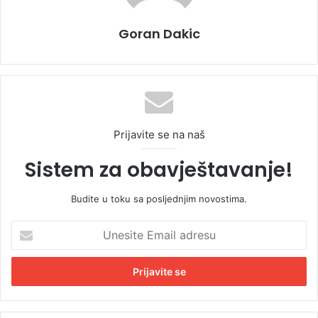
Goran Dakic
Prijavite se na naš
Sistem za obavještavanje!
Budite u toku sa posljednjim novostima.
U
n
e
s
i
t
e