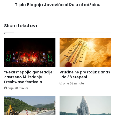
i
Tijelo Blagoja Jovovića stiže u otadžbinu
g
l
o
a
j
n
a
Slični tekstovi
a
J
p
o
a
v
j
o
a
v
n
i
j
ć
e
a
p
s
“Nexus“ spojio generacije:
Vrućine ne prestaju: Danas
u
t
Završeno 14. izdanje
i do 38 stepeni
m
i
Freshwave festivala
prije 52 minute
p
ž
prije 28 minuta
n
e
e
u
s
o
t
t
a
a