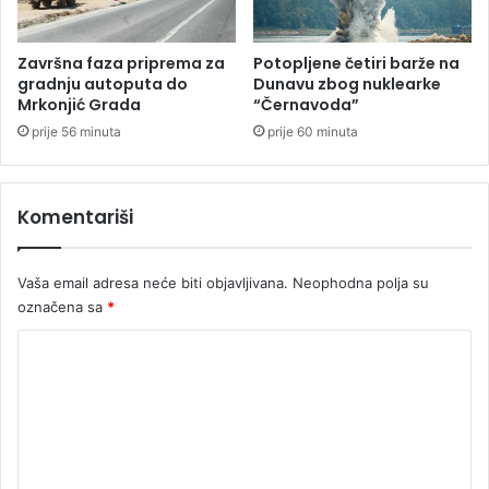
n
d
i
ž
c
b
Završna faza priprema za
Potopljene četiri barže na
e
i
gradnju autoputa do
Dunavu zbog nuklearke
u
Mrkonjić Grada
“Černavoda”
n
R
u
prije 56 minuta
prije 60 minuta
e
k
a
Komentariši
v
i
c
Vaša email adresa neće biti objavljivana.
Neophodna polja su
a
označena sa
*
m
a
K
o
m
e
n