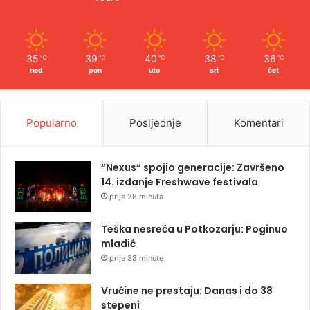
35
39
40
38
36
℃
℃
℃
℃
℃
ned
pon
uto
sri
čet
Popularno
Posljednje
Komentari
“Nexus“ spojio generacije: Završeno
14. izdanje Freshwave festivala
prije 28 minuta
Teška nesreća u Potkozarju: Poginuo
mladić
prije 33 minute
Vrućine ne prestaju: Danas i do 38
stepeni