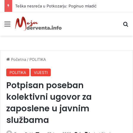
Teška nesreća u Potkozarju: Poginuo mladić
Meni
P
Početna
/
POLITIKA
POLITIKA
VIJESTI
Potpisan poseban
kolektivni ugovor za
zaposlene u javnim
službama