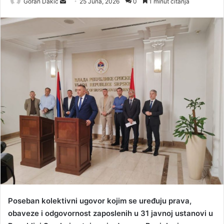
Goran Dakic
S
25 Juna, 2026
0
1 minut čitanja
e
n
d
a
n
e
m
a
i
l
Poseban kolektivni ugovor kojim se uređuju prava,
obaveze i odgovornost zaposlenih u 31 javnoj ustanovi u