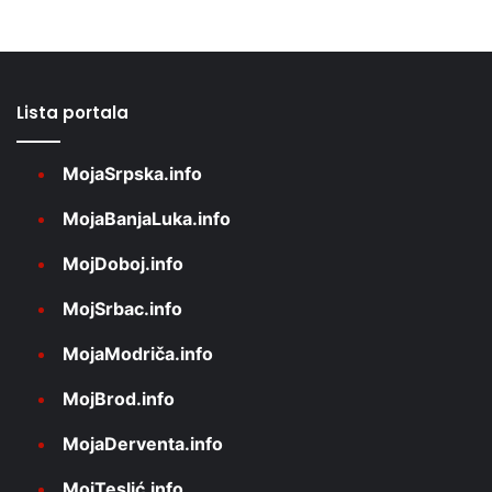
Lista portala
MojaSrpska.info
MojaBanjaLuka.info
MojDoboj.info
MojSrbac.info
MojaModriča.info
MojBrod.info
MojaDerventa.info
MojTeslić.info