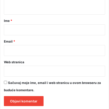
t
a
r
Ime
*
*
Email
*
Web stranica
Sačuvaj moje ime, email i web stranicu u ovom browseru za
buduće komentare.