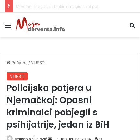
Helikopter ponovo gasi vatru u selima kod Trebinja
Meni
P
Početna
/
VIJESTI
VIJESTI
Policijska potjera u
Njemačkoj: Opasni
kriminalci pobjegli s
psihijatrije, jedan iz BiH
Veliborka Šutilović
S
18 Augusta, 2024
0