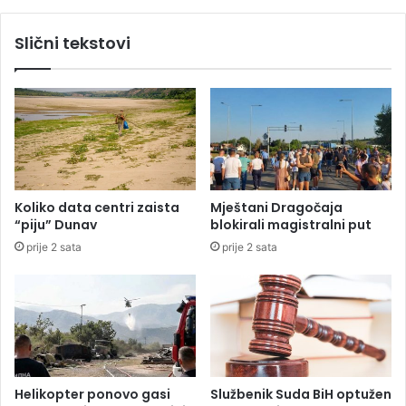
r
n
v
j
Slični tekstovi
a
e
t
n
s
a
k
n
o
e
j
p
i
o
d
g
a
o
Koliko data centri zaista
Mještani Dragočaja
l
d
“piju” Dunav
blokirali magistralni put
j
e
prije 2 sata
prije 2 sata
e
i
t
o
r
b
a
i
j
l
e
n
i
j
Helikopter ponovo gasi
Službenik Suda BiH optužen
e