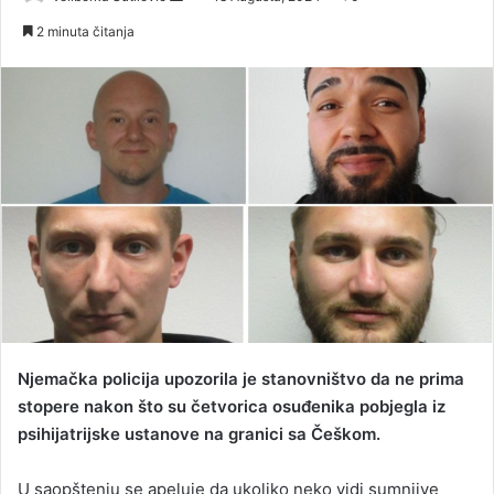
e
2 minuta čitanja
n
d
a
n
e
m
a
i
l
Njemačka policija upozorila je stanovništvo da ne prima
stopere nakon što su četvorica osuđenika pobjegla iz
psihijatrijske ustanove na granici sa Češkom.
U saopštenju se apeluje da ukoliko neko vidi sumnjive