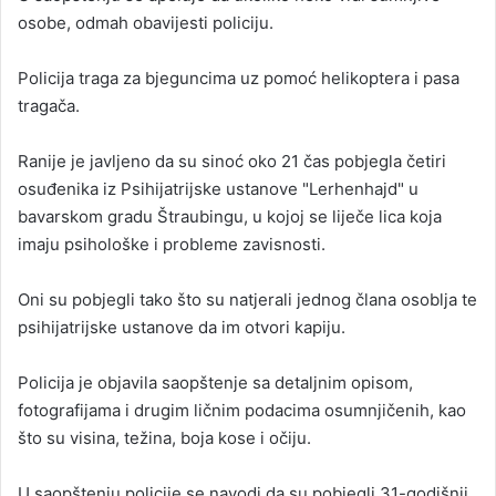
osobe, odmah obavijesti policiju.
Policija traga za bjeguncima uz pomoć helikoptera i pasa
tragača.
Ranije je javljeno da su sinoć oko 21 čas pobjegla četiri
osuđenika iz Psihijatrijske ustanove "Lerhenhajd" u
bavarskom gradu Štraubingu, u kojoj se liječe lica koja
imaju psihološke i probleme zavisnosti.
Oni su pobjegli tako što su natjerali jednog člana osoblja te
psihijatrijske ustanove da im otvori kapiju.
Policija je objavila saopštenje sa detaljnim opisom,
fotografijama i drugim ličnim podacima osumnjičenih, kao
što su visina, težina, boja kose i očiju.
U saopštenju policije se navodi da su pobjegli 31-godišnji