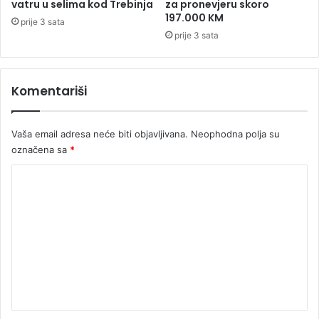
vatru u selima kod Trebinja
za pronevjeru skoro
p
197.000 KM
prije 3 sata
a
prije 3 sata
d
a
v
Komentariši
i
n
e
Vaša email adresa neće biti objavljivana.
Neophodna polja su
označena sa
*
K
o
m
e
n
t
a