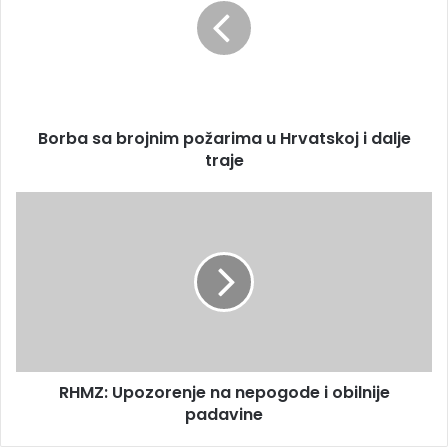
i
b
l
a
a
s
d
a
r
b
e
r
s
Borba sa brojnim požarima u Hrvatskoj i dalje
o
u
traje
j
n
i
R
m
H
p
M
o
Z
ž
:
a
U
r
p
i
o
m
z
a
RHMZ: Upozorenje na nepogode i obilnije
o
u
padavine
r
H
e