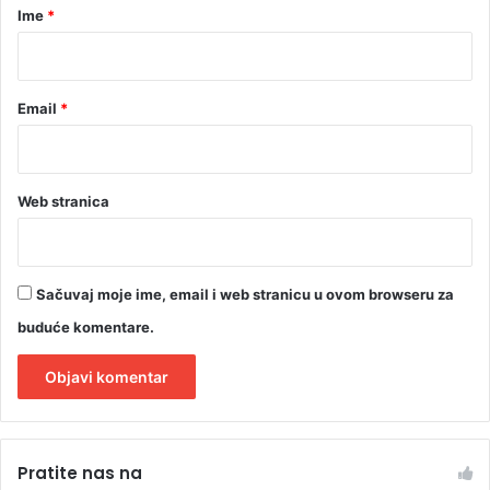
r
Ime
*
*
Email
*
Web stranica
Sačuvaj moje ime, email i web stranicu u ovom browseru za
buduće komentare.
A
l
Pratite nas na
t