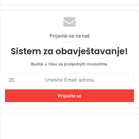
Prijavite se na naš
Sistem za obavještavanje!
Budite u toku sa posljednjim novostima.
U
n
e
s
i
t
e
E
B
m
o
a
r