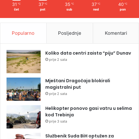
31
37
35
37
40
℃
℃
℃
℃
℃
čet
pet
sub
ned
pon
Popularno
Posljednje
Komentari
Koliko data centri zaista “piju” Dunav
prije 2 sata
Mještani Dragočaja blokirali
magistralni put
prije 2 sata
Helikopter ponovo gasi vatru u selima
kod Trebinja
prije 3 sata
Službenik Suda BiH optužen za