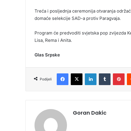
Treća i posljednja ceremonija otvaranja održa
domaće selekcije SAD-a protiv Paragvaja.
Program će predvoditi svjetska pop zvijezda Kejti
Lisa, Rema i Anita.
Glas Srpske
Facebook
X
LinkedIn
Tumblr
Pinterest
Podijeli
Goran Dakic