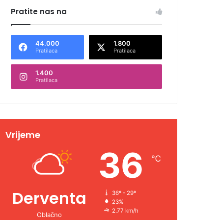
Pratite nas na
44.000
1.800
Pratilaca
Pratilaca
1.400
Pratilaca
Vrijeme
36
℃
Derventa
36º - 29º
23%
2.77 km/h
Oblačno