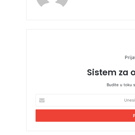
Prija
Sistem za 
Budite u toku 
U
n
e
s
i
t