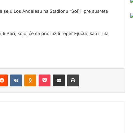
će se u Los Anđelesu na Stadionu “SoFi” pre susreta
 Peri, kojoj će se pridružiti reper Fjučur, kao i Tila,
Reddit
VKontakte
Odnoklassniki
Pocket
Podijeli putem Emaila
Odštampaj