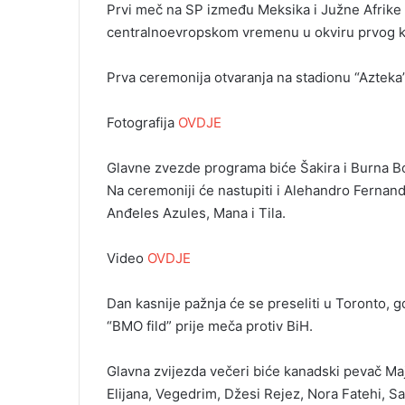
Prvi meč na SP između Meksika i Južne Afrike 
centralnoevropskom vremenu u okviru prvog k
Prva ceremonija otvaranja na stadionu “Azteka”
Fotografija
OVDJE
Glavne zvezde programa biće Šakira i Burna Boj
Na ceremoniji će nastupiti i Alehandro Fernand
Anđeles Azules, Mana i Tila.
Video
OVDJE
Dan kasnije pažnja će se preseliti u Toronto,
“BMO fild” prije meča protiv BiH.
Glavna zvijezda večeri biće kanadski pevač Majk
Elijana, Vegedrim, Džesi Rejez, Nora Fatehi, San