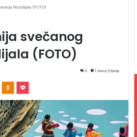
aranja Mundijala (FOTO)
ija svečanog
ijala (FOTO)
0
1 minut čitanja
ontakte
Odnoklassniki
Pocket