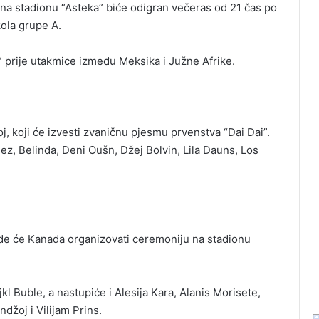
na stadionu “Asteka” biće odigran večeras od 21 čas po
ola grupe A.
 prije utakmice između Meksika i Južne Afrike.
, koji će izvesti zvaničnu pjesmu prvenstva “Dai Dai”.
ez, Belinda, Deni Oušn, Džej Bolvin, Lila Dauns, Los
 gde će Kanada organizovati ceremoniju na stadionu
l Buble, a nastupiće i Alesija Kara, Alanis Morisete,
džoj i Vilijam Prins.