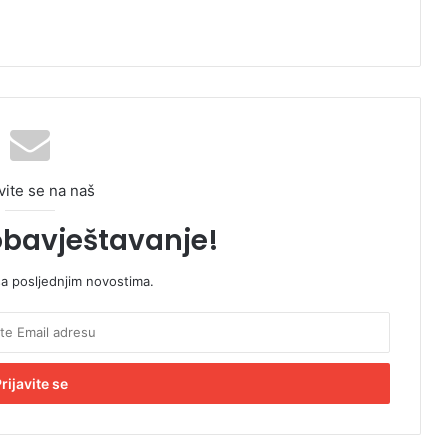
vite se na naš
obavještavanje!
sa posljednjim novostima.