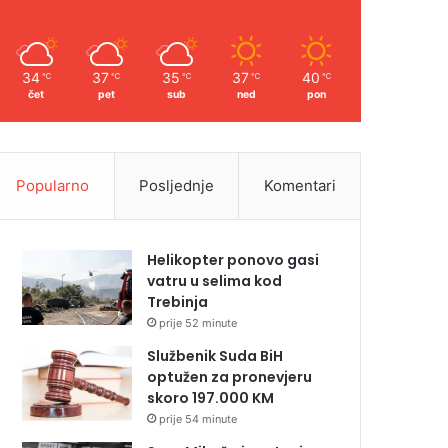
34
37
35
37
40
℃
℃
℃
℃
℃
čet
pet
sub
ned
pon
Popularno
Posljednje
Komentari
Helikopter ponovo gasi
vatru u selima kod
Trebinja
prije 52 minute
Službenik Suda BiH
optužen za pronevjeru
skoro 197.000 KM
prije 54 minute