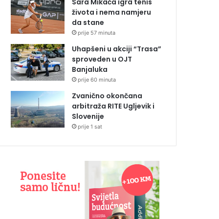
Sara Mikača igra tenis
života i nema namjeru
da stane
prije 57 minuta
Uhapšeni u akciji “Trasa”
sproveden u OJT
Banjaluka
prije 60 minuta
Zvanično okončana
arbitraža RITE Ugljevik i
Slovenije
prije 1 sat