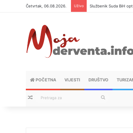
Četvrtak, 06.08.2026.
Uživo
Službenik Suda BiH op
POČETNA
VIJESTI
DRUŠTVO
TURIZA
Nasumični tekstovi
Pretraga
za