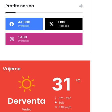
Pratite nas na
44.000
1.800
Pratilaca
Pratilaca
1.400
Pratilaca
Vrijeme
31
℃
Derventa
37º - 24º
50%
3.18 km/h
Vedro