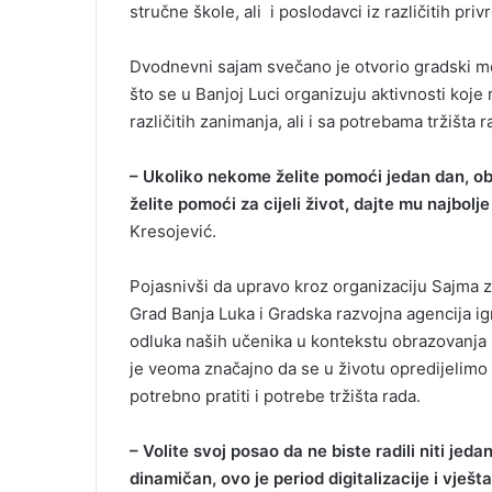
stručne škole, ali i poslodavci iz različitih pri
l
Dvodnevni sajam svečano je otvorio gradski me
što se u Banjoj Luci organizuju aktivnosti koj
različitih zanimanja, ali i sa potrebama tržišta r
– Ukoliko nekome želite pomoći jedan dan, ob
želite pomoći za cijeli život, dajte mu najbolj
Kresojević.
Pojasnivši da upravo kroz organizaciju Sajma za
Grad Banja Luka i Gradska razvojna agencija i
odluka naših učenika u kontekstu obrazovanja i
je veoma značajno da se u životu opredijelimo 
potrebno pratiti i potrebe tržišta rada.
– Volite svoj posao da ne biste radili niti jed
dinamičan, ovo je period digitalizacije i vješt