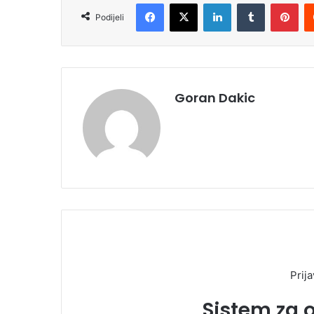
Facebook
X
LinkedIn
Tumblr
Pinterest
Podijeli
Goran Dakic
Prija
Sistem za 