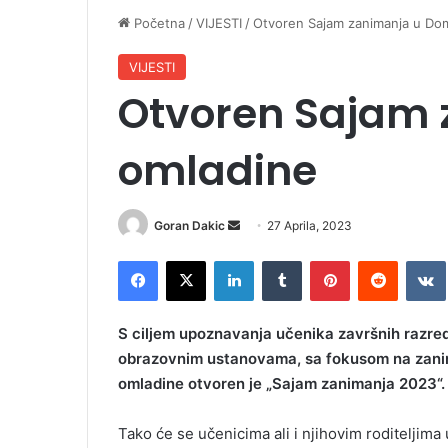
Početna
/
VIJESTI
/
Otvoren Sajam zanimanja u Do
VIJESTI
Otvoren Sajam
omladine
Goran Dakic
S
27 Aprila, 2023
e
Facebook
X
LinkedIn
Tumblr
Pinterest
Reddit
VK
n
d
a
S ciljem upoznavanja učenika završnih razre
n
obrazovnim ustanovama, sa fokusom na zanim
e
omladine otvoren je „Sajam zanimanja 2023“.
m
a
Tako će se učenicima ali i njihovim roditeljim
i