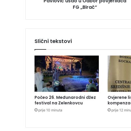
Pavlović ušao u Odbor povjerilaca
š
FG „Birač“
a
o
u
O
d
b
Slični tekstovi
o
r
p
o
v
j
e
r
i
Počeo 26. Međunarodni džez
Ovjerene li
l
festival na Zelenkovcu
kompenza
a
prije 10 minuta
prije 12 min
c
a
F
G