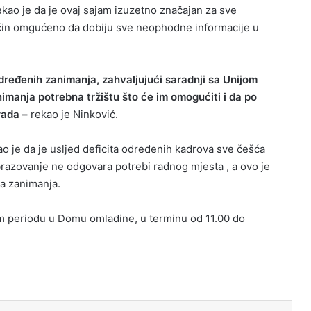
kao je da je ovaj sajam izuzetno značajan za sve
ačin omgućeno da dobiju sve neophodne informacije u
određenih zanimanja, zahvaljujući saradnji sa Unijom
imanja potrebna tržištu što će im omogućiti i da po
rada –
rekao je Ninković.
o je da je usljed deficita određenih kadrova sve češća
obrazovanje ne odgovara potrebi radnog mjesta , a ovo je
na zanimanja.
m periodu u Domu omladine, u terminu od 11.00 do