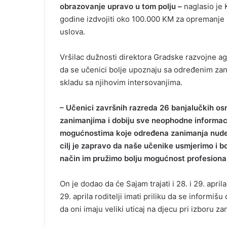
obrazovanje upravo u tom polju –
naglasio je 
godine izdvojiti oko 100.000 KM za opremanje s
uslova.
Vršilac dužnosti direktora Gradske razvojne ag
da se učenici bolje upoznaju sa određenim zani
skladu sa njihovim intersovanjima.
– Učenici završnih razreda 26 banjalučkih os
zanimanjima i dobiju sve neophodne informacij
mogućnostima koje određena zanimanja nude u
cilj je zapravo da naše učenike usmjerimo i b
način im pružimo bolju mogućnost profesional
On je dodao da će Sajam trajati i 28. i 29. apri
29. aprila roditelji imati priliku da se informišu
da oni imaju veliki uticaj na djecu pri izboru za