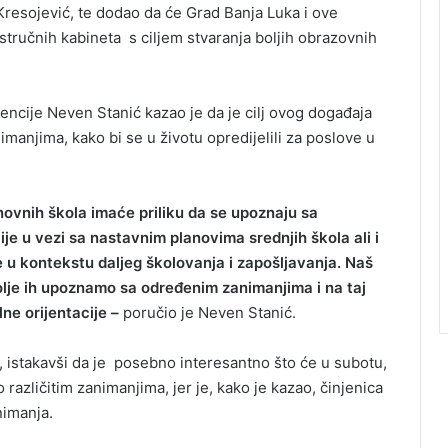
Kresojević, te dodao da će Grad Banja Luka i ove
tručnih kabineta s ciljem stvaranja boljih obrazovnih
encije Neven Stanić kazao je da je cilj ovog događaja
manjima, kako bi se u životu opredijelili za poslove u
novnih škola imaće priliku da se upoznaju sa
e u vezi sa nastavnim planovima srednjih škola ali i
 kontekstu daljeg školovanja i zapošljavanja. Naš
olje ih upoznamo sa određenim zanimanjima i na taj
ne orijentacije –
poručio je Neven Stanić.
la, istakavši da je posebno interesantno što će u subotu,
 o različitim zanimanjima, jer je, kako je kazao, činjenica
nimanja.