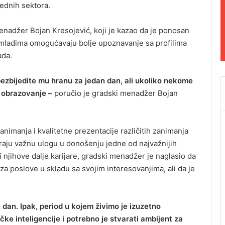
vrednih sektora.
nadžer Bojan Kresojević, koji je kazao da je ponosan
e mladima omogućavaju bolje upoznavanje sa profilima
ada.
ezbijedite mu hranu za jedan dan, ali ukoliko nekome
e obrazovanje –
poručio je gradski menadžer Bojan
nimanja i kvalitetne prezentacije različitih zanimanja
graju važnu ulogu u donošenju jedne od najvažnijih
 njihove dalje karijare, gradski menadžer je naglasio da
za poslove u skladu sa svojim interesovanjima, ali da je
an dan. Ipak, period u kojem živimo je izuzetno
ačke inteligencije i potrebno je stvarati ambijent za