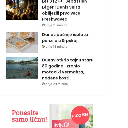
Let 3 i Z++ i Sébastien
Léger i Denis Sulta
obilježili prvo veče
Freshwavea
prije 15 minuta
Danas počinje isplata
penzija u Srpskoj
prije 18 minuta
Dunav otkrio tajnu staru
80 godina: Izronio
motocikl Vermahta,
nađene kosti
prije 20 minuta