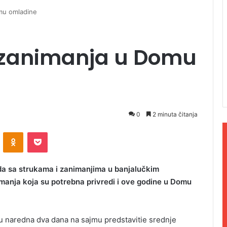
mu omladine
 zanimanja u Domu
0
2 minuta čitanja
ontakte
Odnoklassniki
Pocket
da sa strukama i zanimanjima u banjalučkim
anja koja su potrebna privredi i ove godine u Domu
a u naredna dva dana na sajmu predstavitie srednje