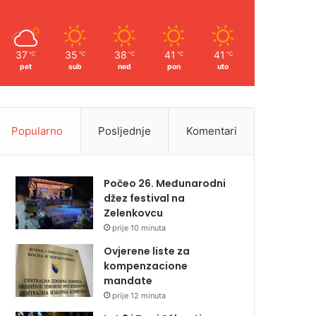
37
35
38
41
41
℃
℃
℃
℃
℃
pet
sub
ned
pon
uto
Popularno
Posljednje
Komentari
Počeo 26. Međunarodni
džez festival na
Zelenkovcu
prije 10 minuta
Ovjerene liste za
kompenzacione
mandate
prije 12 minuta