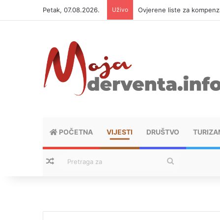
Petak, 07.08.2026.
Uživo
Ovjerene liste za kompen
POČETNA
VIJESTI
DRUŠTVO
TURIZA
Nasumični tekstovi
Pretraga
za