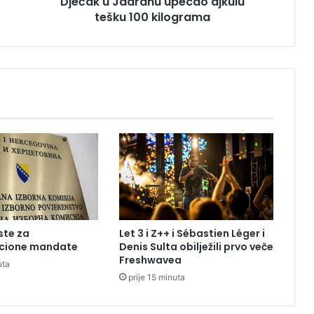
Dječak u Jadranu upecao ajkulu
d
tešku 100 kilograma
r
a
n
u
u
p
e
c
a
o
a
j
k
u
l
ste za
Let 3 i Z++ i Sébastien Léger i
u
cione mandate
Denis Sulta obilježili prvo veče
t
Freshwavea
uta
e
prije 15 minuta
š
k
u