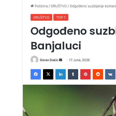
Početna
/
DRUŠTVO
/
Odgođeno suzbijanje komarac
DRUŠTVO
TOP 1
Odgođeno suzbi
Banjaluci
Goran Dakic
S
17 Juna, 2026
e
Facebook
X
LinkedIn
Tumblr
Pinterest
Reddit
VK
n
d
a
n
e
m
a
i