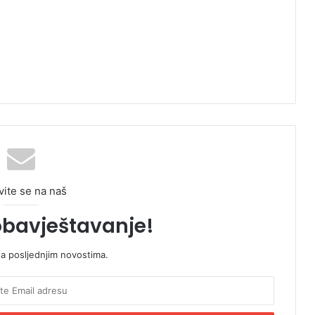
vite se na naš
obavještavanje!
sa posljednjim novostima.