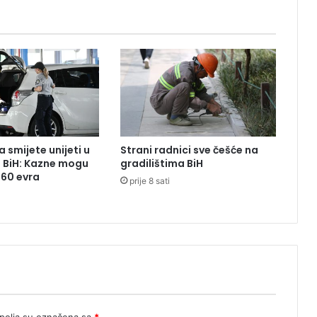
r
i
j
e
č
a
n
i
,
m
 smijete unijeti u
Strani radnici sve češće na
j
z BiH: Kazne mogu
gradilištima BiH
e
260 evra
prije 8 sati
š
t
a
n
i
n
a
i
v
i