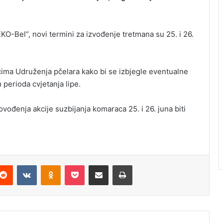
O-Bel”, novi termini za izvođenje tretmana su 25. i 26.
ima Udruženja pčelara kako bi se izbjegle eventualne
 perioda cvjetanja lipe.
vođenja akcije suzbijanja komaraca 25. i 26. juna biti
Reddit
VKontakte
Odnoklassniki
Pocket
Podijeli putem Emaila
Odštampaj