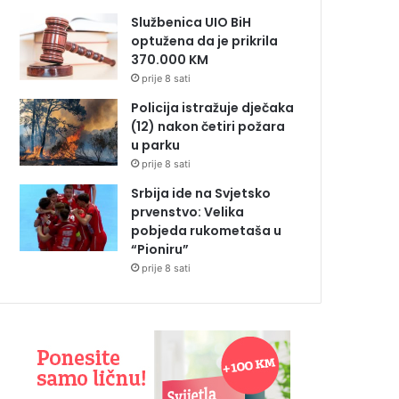
Službenica UIO BiH
optužena da je prikrila
370.000 KM
prije 8 sati
Policija istražuje dječaka
(12) nakon četiri požara
u parku
prije 8 sati
Srbija ide na Svjetsko
prvenstvo: Velika
pobjeda rukometaša u
“Pioniru”
prije 8 sati