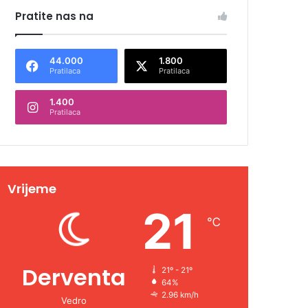
Pratite nas na
44.000
1.800
Pratilaca
Pratilaca
1.400
Pratilaca
Vrijeme
21
℃
Derventa
21º - 21º
64%
2.96 km/h
Vedro