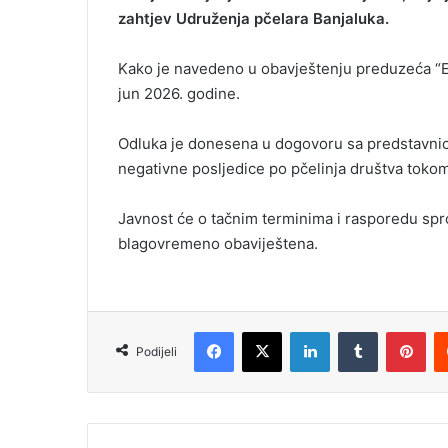
zahtjev Udruženja pčelara Banjaluka.
Kako je navedeno u obavještenju preduzeća “EK
jun 2026. godine.
Odluka je donesena u dogovoru sa predstavnic
negativne posljedice po pčelinja društva tokom
Javnost će o tačnim terminima i rasporedu spro
blagovremeno obaviještena.
Facebook
X
LinkedIn
Tumblr
Pinterest
Podijeli