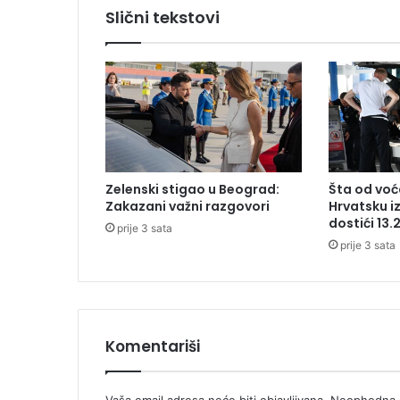
e
Slični tekstovi
n
i
k
l
a
z
g
r
a
Zelenski stigao u Beograd:
Šta od voća
d
Zakazani važni razgovori
Hrvatsku i
a
dostići 13.
prije 3 sata
b
prije 3 sata
e
z
d
o
z
v
Komentariši
o
l
e