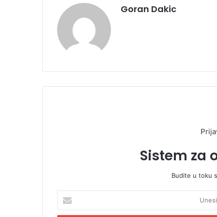
Goran Dakic
Prija
Sistem za 
Budite u toku 
U
n
e