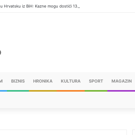
i u Hrvatsku iz BiH: Kazne mogu dostići 13.260 evra
M
BIZNIS
HRONIKA
KULTURA
SPORT
MAGAZIN