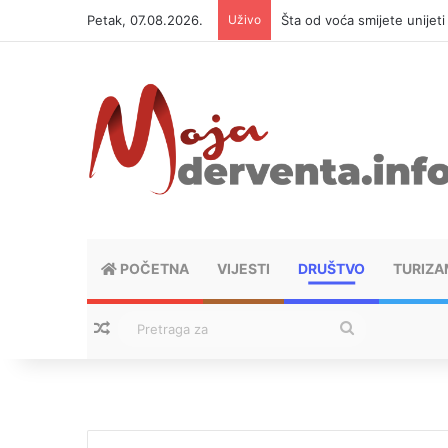
Petak, 07.08.2026.
Uživo
Šta od voća smijete unijet
POČETNA
VIJESTI
DRUŠTVO
TURIZA
Nasumični tekstovi
Pretraga
za