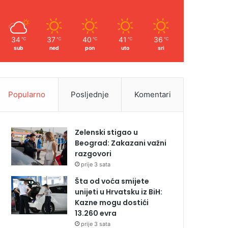
34
37
40
41
36
℃
℃
℃
℃
℃
sub
ned
pon
uto
sri
Popularno
Posljednje
Komentari
Zelenski stigao u
Beograd: Zakazani važni
razgovori
prije 3 sata
Šta od voća smijete
unijeti u Hrvatsku iz BiH:
Kazne mogu dostići
13.260 evra
prije 3 sata