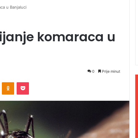
a u Banjaluci
janje komaraca u
0
Prije minut
ontakte
Odnoklassniki
Pocket