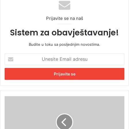
Prijavite se na naš
Sistem za obavještavanje!
Budite u toku sa posljednjim novostima.
U
n
e
s
i
t
e
E
N
m
o
a
v
i
i
l
l
a