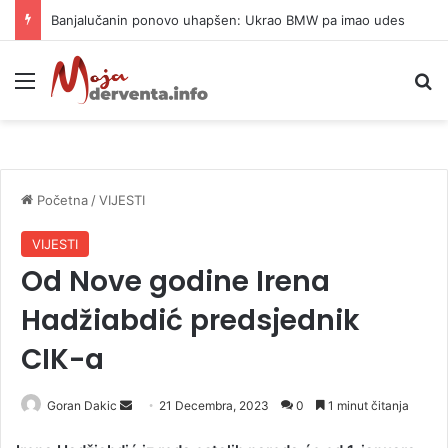
Rekordni profiti kompanija, minimalna korist za građane i nepovratna šteta za prirodu
Meni
P
Početna
/
VIJESTI
VIJESTI
Od Nove godine Irena
Hadžiabdić predsjednik
CIK-a
Goran Dakic
S
21 Decembra, 2023
0
1 minut čitanja
e