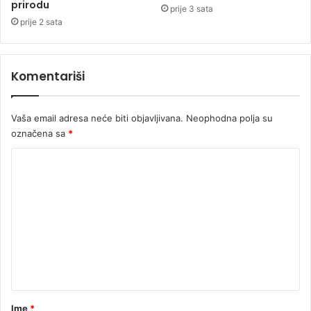
prirodu
b
prije 3 sata
j
prije 2 sata
a
s
n
Komentariši
i
g
d
Vaša email adresa neće biti objavljivana.
Neophodna polja su
j
označena sa
*
e
j
K
e
o
p
o
m
t
e
r
o
n
š
t
i
o
a
2
r
Ime
*