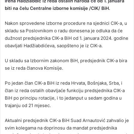
Irena Hadžiabdić iz reda ostalih naroda će od 1. januara
n
biti na čelu Centralne izborne komisije /CIK/ BiH.
d
a
Nakon sprovedene izborne procedure na sjednici CIK-a, u
n
skladu sa Poslovnikom o radu donesena je odluka da će
e
dužnost predsjednika CIK-a BiH od 1. januara 2024. godine
m
a
obavljati Hadžiabdićeva, saopšteno je iz CIK-a.
i
l
U skladu sa Izbornim zakonom BiH, predsjednik CIK-a bira
se iz reda članova Komisije.
Po jedan član CIK-a BiH iz reda Hrvata, Bošnjaka, Srba, i
član iz reda ostalih obavljaće funkciju predsjednika CIK-a
BiH po principu rotacije, i to jedanput u sedam godina u
trajanju od 21 mjesec.
Aktualni predsjednik CIK-a BiH Suad Arnautović zahvalio je
svim kolegama na doprinosu da mandat predsjednika