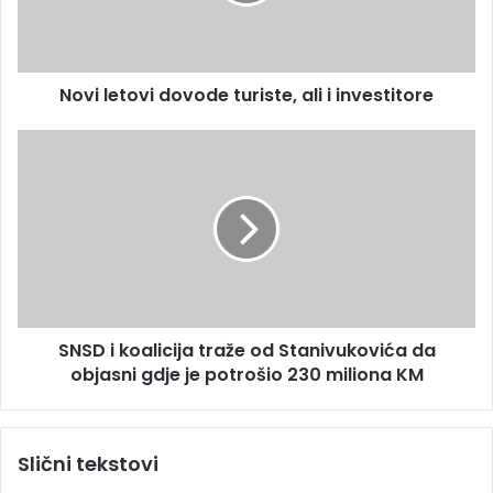
e
d
t
r
o
e
v
s
Novi letovi dovode turiste, ali i investitore
i
u
d
o
S
v
N
o
S
d
D
e
i
t
k
u
o
r
a
i
l
SNSD i koalicija traže od Stanivukovića da
s
i
t
objasni gdje je potrošio 230 miliona KM
c
e
i
,
j
a
a
Slični tekstovi
l
t
i
r