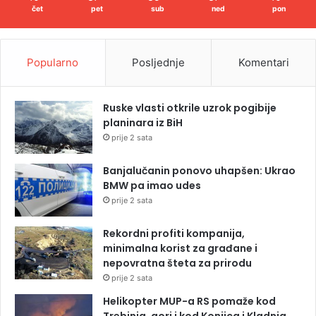
čet
pet
sub
ned
pon
Popularno
Posljednje
Komentari
Ruske vlasti otkrile uzrok pogibije
planinara iz BiH
prije 2 sata
Banjalučanin ponovo uhapšen: Ukrao
BMW pa imao udes
prije 2 sata
Rekordni profiti kompanija,
minimalna korist za građane i
nepovratna šteta za prirodu
prije 2 sata
Helikopter MUP-a RS pomaže kod