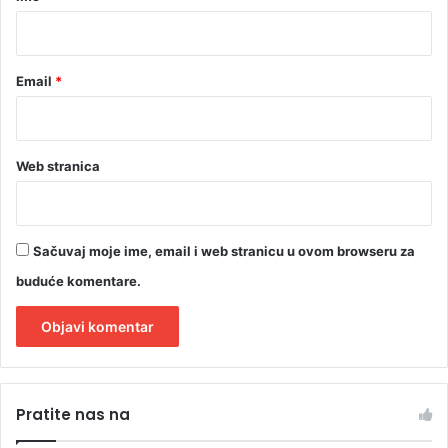
3
*
0
m
i
Email
*
l
i
o
n
Web stranica
a
K
M
Sačuvaj moje ime, email i web stranicu u ovom browseru za
buduće komentare.
A
l
Pratite nas na
t