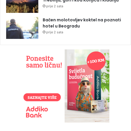
Trebinja, gori i kod Konjica i Kladnja
prije 2 sata
Bačen molotovljev koktel na poznati
hotel u Beogradu
prije 2 sata