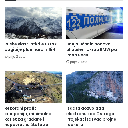
i
a
i
ž
n
e
v
o
e
d
s
S
t
t
Ruske vlasti otkrile uzrok
Banjalučanin ponovo
i
a
pogibije planinara iz BiH
uhapšen: Ukrao BMW pa
t
n
imao udes
prije 2 sata
o
i
prije 2 sata
r
v
e
u
k
o
v
i
ć
a
Rekordni profiti
Izdata dozvola za
d
kompanija, minimalna
elektranu kod Ostroga:
a
korist za građane i
Projekat izazvao brojne
nepovratna šteta za
reakcije
o