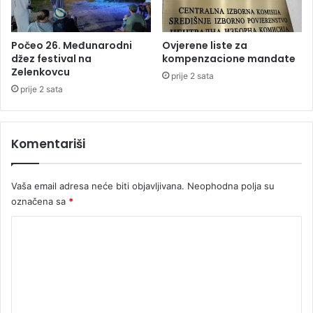
F
n
a
Počeo 26. Međunarodni
Ovjerene liste za
j
džez festival na
kompenzacione mandate
Zelenkovcu
a
prije 2 sata
v
prije 2 sata
i
o
ž
Komentariši
e
s
t
Vaša email adresa neće biti objavljivana.
Neophodna polja su
o
označena sa
*
k
e
K
u
o
d
a
m
r
e
e
n