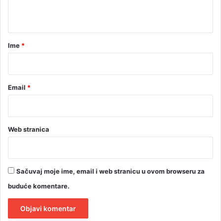
t
a
r
Ime
*
*
Email
*
Web stranica
Sačuvaj moje ime, email i web stranicu u ovom browseru za
buduće komentare.