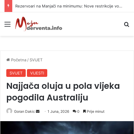
Rezervoari na Manjači na minimumu: Nove restrikcije vode u dijelu Banjaluke
Meni
P
Početna
/
SVIJET
SVIJET
VIJESTI
Najjača oluja u pola vijeka
pogodila Australiju
Goran Dakic
S
1 Juna, 2026
0
Prije minut
e
n
d