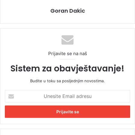
Goran Dakic
Prijavite se na naš
Sistem za obavještavanje!
Budite u toku sa posljednjim novostima.
U
n
e
s
i
t
e