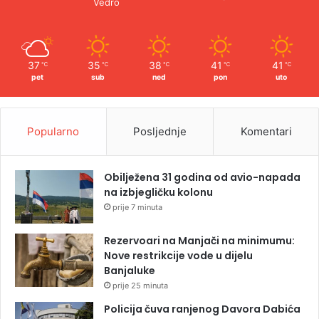
Vedro
37
35
38
41
41
℃
℃
℃
℃
℃
pet
sub
ned
pon
uto
Popularno
Posljednje
Komentari
Obilježena 31 godina od avio-napada
na izbjegličku kolonu
prije 7 minuta
Rezervoari na Manjači na minimumu:
Nove restrikcije vode u dijelu
Banjaluke
prije 25 minuta
Policija čuva ranjenog Davora Dabića