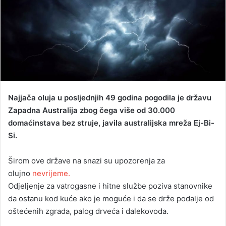
a
n
e
m
a
i
l
Najjača oluja u posljednjih 49 godina pogodila je državu
Zapadna Australija zbog čega više od 30.000
domaćinstava bez struje, javila australijska mreža Ej-Bi-
Si.
Širom ove države na snazi su upozorenja za
olujno
nevrijeme.
Odjeljenje za vatrogasne i hitne službe poziva stanovnike
da ostanu kod kuće ako je moguće i da se drže podalje od
oštećenih zgrada, palog drveća i dalekovoda.