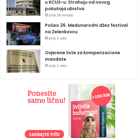
u KCUS-u: Strahuju od novog
pokušaja ubistva
prije 26 minuta
Počeo 26. Međunarodni džez festival
na Zelenkovcu
prije 2 sata
Ovjerene liste za kompenzacione
mandate
prije 2 sata