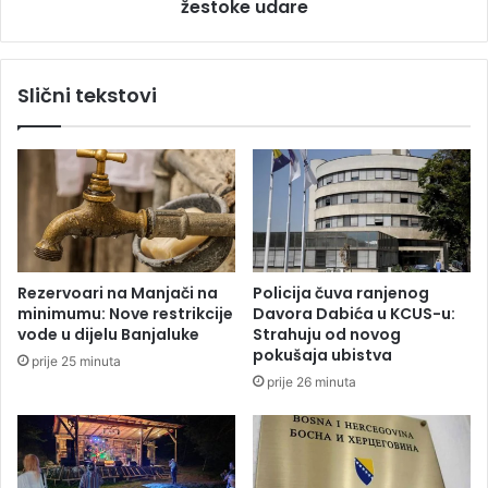
o
žestoke udare
l
s
o
v
n
e
a
Slični tekstovi
ć
m
e
a
n
n
o
a
s
p
t
u
i
š
t
a
Rezervoari na Manjači na
Policija čuva ranjenog
j
minimumu: Nove restrikcije
Davora Dabića u KCUS-u:
u
vode u dijelu Banjaluke
Strahuju od novog
g
pokušaja ubistva
prije 25 minuta
r
prije 26 minuta
a
d
,
I
D