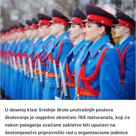
n
d
a
n
e
m
a
i
l
U desetoj klasi Srednje škole unutrašnjih poslova
školovanje je uspješno okončalo 188 maturanata, koji će
nakon polaganja svečane zakletve biti upućeni na
šestomjesečni pripravnički rad u organizacione jedinice