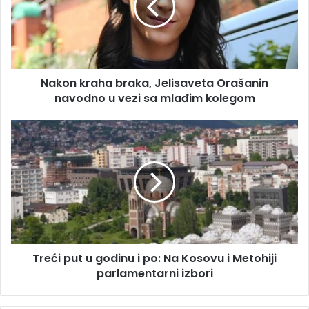
l
n
a
k
d
r
r
a
e
h
s
Nakon kraha braka, Jelisaveta Orašanin
a
u
navodno u vezi sa mlađim kolegom
b
r
a
T
k
r
a
e
,
ć
J
i
e
p
l
u
i
t
s
u
a
Treći put u godinu i po: Na Kosovu i Metohiji
g
v
parlamentarni izbori
o
e
d
t
i