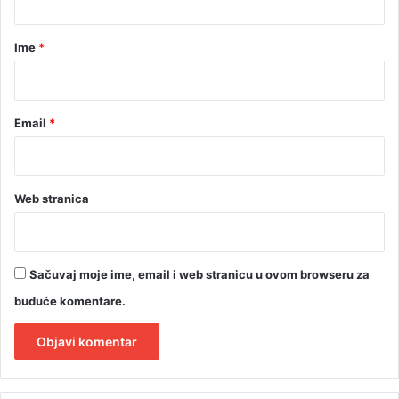
a
r
Ime
*
*
Email
*
Web stranica
Sačuvaj moje ime, email i web stranicu u ovom browseru za
buduće komentare.
A