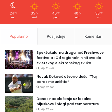
24
35
40
40
38
℃
℃
℃
℃
℃
sub
ned
pon
uto
sri
Popularno
Posljednje
Komentari
Spektakularna druga noć Freshwave
festivala : Od regionalnih hitova do
svjetskog elektronskog zvuka
prije 11 sati
Novak Đoković otvorio dušu: “Taj
poraz me uništio”
prije 12 sati
Danas naoblačenje uz lokalne
pljuskove i blagi pad temperature
prije 12 sati