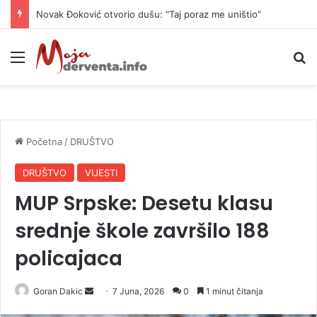
Novak Đoković otvorio dušu: “Taj poraz me uništio”
Meni
P
Početna
/
DRUŠTVO
DRUŠTVO
VIJESTI
MUP Srpske: Desetu klasu
srednje škole završilo 188
policajaca
Goran Dakic
S
7 Juna, 2026
0
1 minut čitanja
e