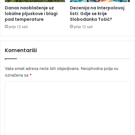
s
j
a
i
Danas naoblačenje uz
Decenija na Interpolovoj
m
lokalne pljuskove i blagi
listi: Gdje se krije
p
pad temperature
Slobodanka Tošić?
l
a
a
r
prije 12 sati
prije 12 sati
đ
l
i
a
m
m
Komentariši
k
e
o
n
l
t
Vaša email adresa neće biti objavljivana.
Neophodna polja su
e
a
označena sa
*
g
r
o
n
K
m
i
o
i
z
m
b
e
o
r
n
i
t