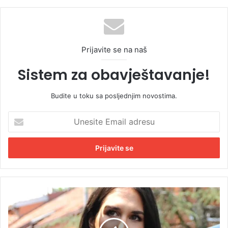
Prijavite se na naš
Sistem za obavještavanje!
Budite u toku sa posljednjim novostima.
U
n
e
s
i
t
e
E
N
m
a
a
k
i
o