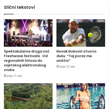
a
n
Slični tekstovi
O
u
r
i
a
p
š
o
a
:
n
N
i
a
n
K
n
o
Spektakularna druga noć
Novak Đoković otvorio
a
s
Freshwave festivala : Od
dušu: “Taj poraz me
v
o
regionalnih hitova do
uništio”
o
v
svjetskog elektronskog
prije 12 sati
d
u
zvuka
n
i
prije 11 sati
o
M
u
e
v
t
e
o
z
h
i
i