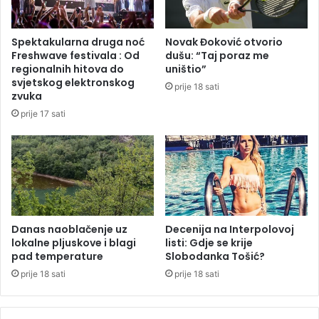
t
a
i
l
r
o
Spektakularna druga noć
Novak Đoković otvorio
i
k
Freshwave festivala : Od
dušu: “Taj poraz me
d
a
regionalnih hitova do
uništio”
a
l
svjetskog elektronskog
prije 18 sati
n
n
zvuka
a
a
prije 17 sati
n
z
a
a
k
j
o
e
n
d
z
n
e
i
m
c
Danas naoblačenje uz
Decenija na Interpolovoj
l
lokalne pljuskove i blagi
listi: Gdje se krije
a
pad temperature
Slobodanka Tošić?
j
u
o
R
prije 18 sati
prije 18 sati
t
S
r
i
e
m