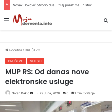
Novak Đoković otvorio dušu: “Taj poraz me uništio”
Meni
P
Početna
/
DRUŠTVO
DRUŠTVO
VIJESTI
MUP RS: Od danas nove
elektronske usluge
Goran Dakic
S
29 Juna, 2026
0
1 minut čitanja
e
n
d