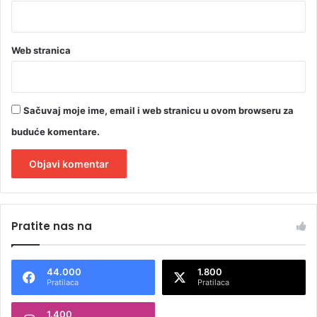
Web stranica
Sačuvaj moje ime, email i web stranicu u ovom browseru za
buduće komentare.
A
l
Pratite nas na
t
e
44.000
1.800
r
Pratilaca
Pratilaca
n
1.400
a