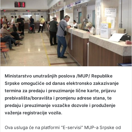
a
n
e
m
a
i
l
Ministarstvo unutrašnjih poslova /MUP/ Republike
Srpske omogućiće od danas elektronsko zakazivanje
termina za predaju i preuzimanje lične karte, prijavu
prebivališta/boravišta i promjenu adrese stana, te
predaju i preuzimanje vozačke dozvole i produženje
važenja registracije vozila.
Ova usluga će na platformi “E-servisi” MUP-a Srpske od