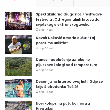
Spektakularna druga noć Freshwave
festivala : Od regionalnih hitova do
svjetskog elektronskog zvuka
prije 17 sati
Novak Đoković otvorio dušu: “Taj
poraz me uništio”
prije 18 sati
Danas naoblačenje uz lokalne
pljuskove i blagi pad temperature
prije 18 sati
Decenija na Interpolovoj listi: Gdje se
krije Slobodanka Tošić?
prije 18 sati
Novi kolaps na putu ka moru u
Hrvatskoj