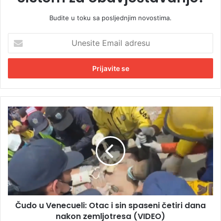
Budite u toku sa posljednjim novostima.
U
n
e
s
i
t
e
E
Č
m
u
a
d
i
o
l
u
a
V
d
e
r
n
e
e
s
Čudo u Venecueli: Otac i sin spaseni četiri dana
c
u
nakon zemljotresa (VIDEO)
u