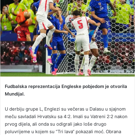
a
n
e
m
a
i
l
Fudbalska reprezentacija Engleske pobjedom je otvorila
Mundijal.
U derbiju grupe L, Englezi su večeras u Dalasu u sjajnom
meču savladali Hrvatsku sa 4:2. Imali su Vatreni 2:2 nakon
prvog dijela, ali onda su odigrali jako loše drugo
poluvrijeme u kojem su “Tri lava“ pokazali moć. Obrana