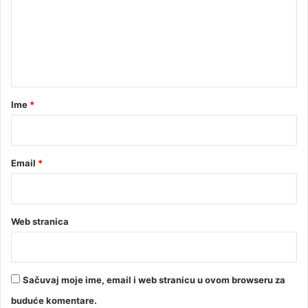
e
n
t
a
r
Ime
*
*
Email
*
Web stranica
Sačuvaj moje ime, email i web stranicu u ovom browseru za
buduće komentare.