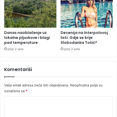
o
i
s
d
u
a
p
ć
r
e
u
m
Danas naoblačenje uz
Decenija na Interpolovoj
g
lokalne pljuskove i blagi
listi: Gdje se krije
o
pad temperature
Slobodanka Tošić?
e
o
!
s
prije 2 sata
prije 2 sata
t
v
a
Komentariši
r
i
t
Vaša email adresa neće biti objavljivana.
Neophodna polja su
i
označena sa
*
c
i
K
l
o
j
m