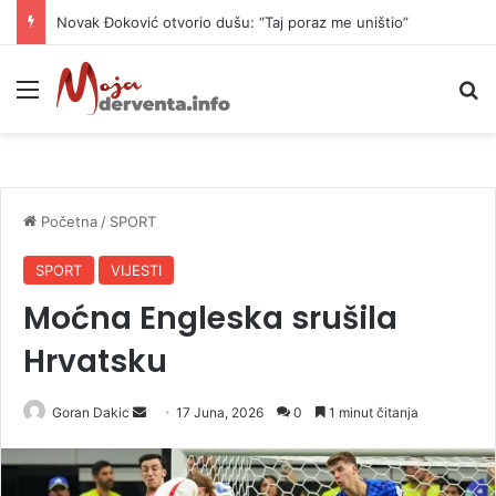
Novak Đoković otvorio dušu: “Taj poraz me uništio”
Meni
P
Početna
/
SPORT
SPORT
VIJESTI
Moćna Engleska srušila
Hrvatsku
Goran Dakic
S
17 Juna, 2026
0
1 minut čitanja
e
n
d