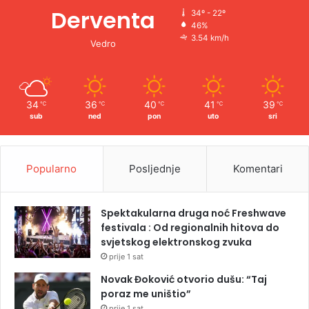
Derventa
34º - 22º
46%
3.54 km/h
Vedro
34
36
40
41
39
℃
℃
℃
℃
℃
sub
ned
pon
uto
sri
Popularno
Posljednje
Komentari
Spektakularna druga noć Freshwave
festivala : Od regionalnih hitova do
svjetskog elektronskog zvuka
prije 1 sat
Novak Đoković otvorio dušu: “Taj
poraz me uništio”
prije 1 sat