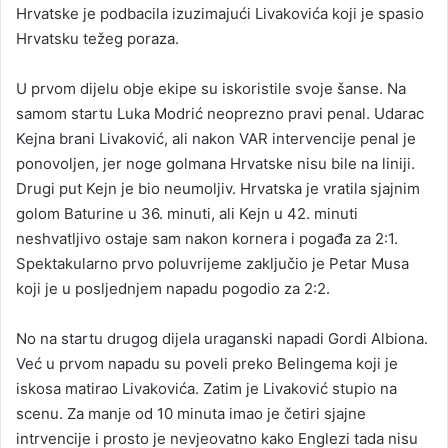
Hrvatske je podbacila izuzimajući Livakovića koji je spasio
Hrvatsku težeg poraza.
U prvom dijelu obje ekipe su iskoristile svoje šanse. Na
samom startu Luka Modrić neoprezno pravi penal. Udarac
Kejna brani Livaković, ali nakon VAR intervencije penal je
ponovoljen, jer noge golmana Hrvatske nisu bile na liniji.
Drugi put Kejn je bio neumoljiv. Hrvatska je vratila sjajnim
golom Baturine u 36. minuti, ali Kejn u 42. minuti
neshvatljivo ostaje sam nakon kornera i pogađa za 2:1.
Spektakularno prvo poluvrijeme zaključio je Petar Musa
koji je u posljednjem napadu pogodio za 2:2.
No na startu drugog dijela uraganski napadi Gordi Albiona.
Već u prvom napadu su poveli preko Belingema koji je
iskosa matirao Livakovića. Zatim je Livaković stupio na
scenu. Za manje od 10 minuta imao je četiri sjajne
intrvencije i prosto je nevjeovatno kako Englezi tada nisu