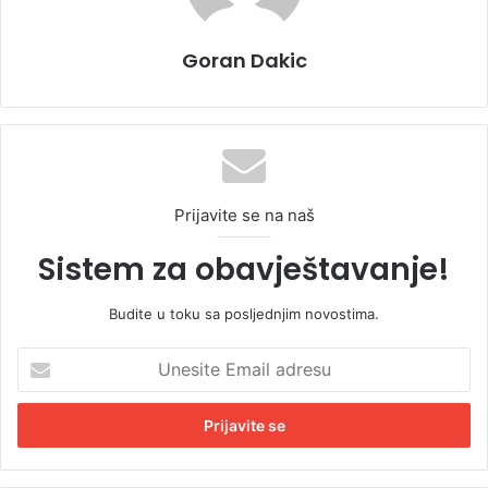
Goran Dakic
Prijavite se na naš
Sistem za obavještavanje!
Budite u toku sa posljednjim novostima.
U
n
e
s
i
t