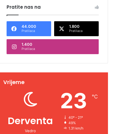
Pratite nas na
44.000
1.800
Pratilaca
Pratilaca
1.400
Pratilaca
Vrijeme
23
℃
Derventa
40º - 21º
49%
1.31 km/h
Vedro