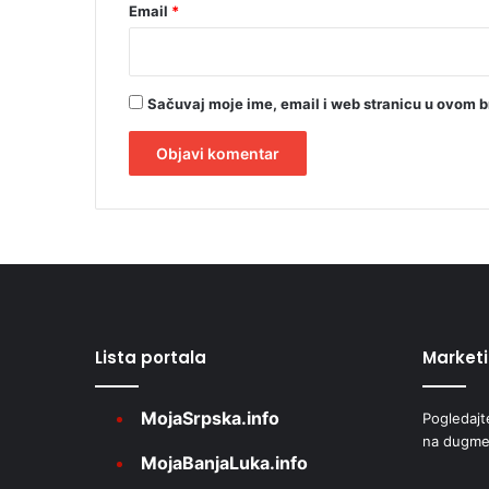
Email
*
Sačuvaj moje ime, email i web stranicu u ovom 
A
l
t
e
r
Lista portala
Market
n
a
MojaSrpska.info
Pogledajt
t
na dugme
i
MojaBanjaLuka.info
v