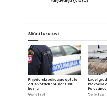
ranjavanja (VIDEO)
n
j
e
F
i
c
a
Slični tekstovi
n
a
k
o
n
r
a
n
j
Prijedorski policajac optužen
Izrael grad
a
da je vozaču “prišio” tuđu
krokodile 
v
kaznu
Palestince
a
prije 8 sati
prije 8 sati
n
j
a