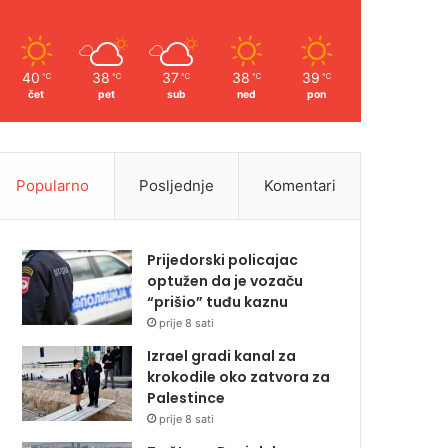
40
38
37
38
39
℃
℃
℃
℃
℃
čet
pet
sub
ned
pon
Popularno
Posljednje
Komentari
Prijedorski policajac
optužen da je vozaču
“prišio” tuđu kaznu
prije 8 sati
Izrael gradi kanal za
krokodile oko zatvora za
Palestince
prije 8 sati