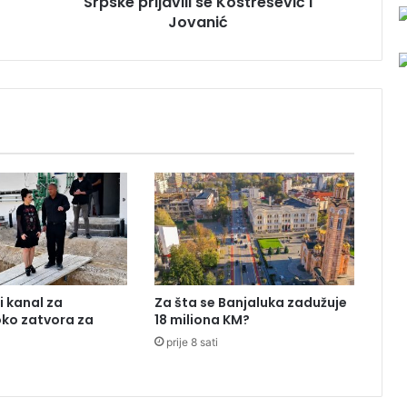
Srpske prijavili se Kostrešević i
a
d
Jovanić
i
r
e
k
t
o
r
a
P
o
l
i
c
i
i kanal za
Za šta se Banjaluka zadužuje
j
oko zatvora za
18 miliona KM?
e
prije 8 sati
S
r
p
s