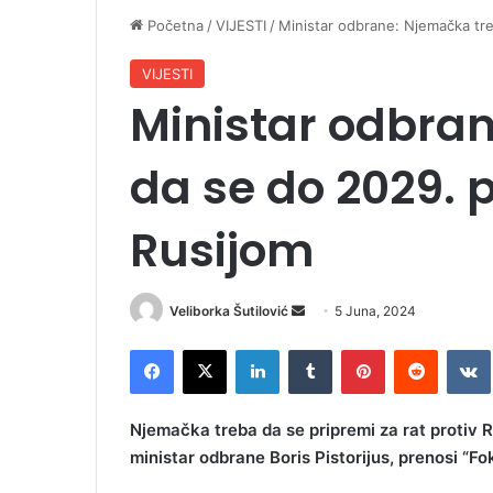
Početna
/
VIJESTI
/
Ministar odbrane: Njemačka tre
VIJESTI
Ministar odbra
da se do 2029. p
Rusijom
Veliborka Šutilović
S
5 Juna, 2024
e
Facebook
X
LinkedIn
Tumblr
Pinterest
Reddit
VK
n
d
a
Njemačka treba da se pripremi za rat protiv R
n
ministar odbrane Boris Pistorijus, prenosi “Fo
e