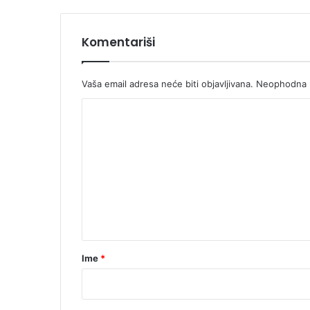
(
V
I
Komentariši
D
E
O
Vaša email adresa neće biti objavljivana.
Neophodna p
)
K
o
m
e
n
t
a
r
Ime
*
*