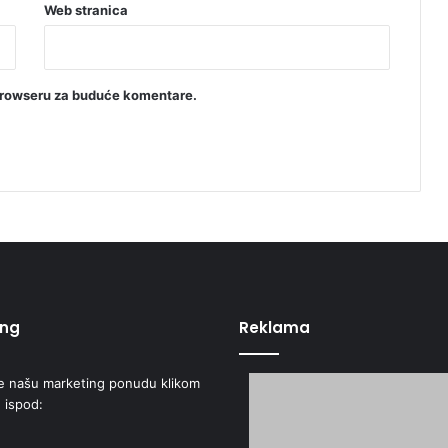
v
Web stranica
i
ć
i
J
browseru za buduće komentare.
o
v
a
n
i
ć
ing
Reklama
e našu marketing ponudu klikom
 ispod: