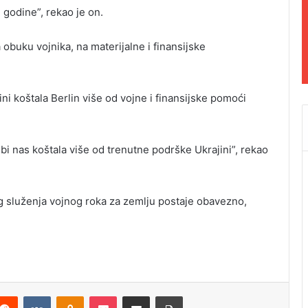
 godine”, rekao je on.
 obuku vojnika, na materijalne i finansijske
ini koštala Berlin više od vojne i finansijske pomoći
i nas koštala više od trenutne podrške Ukrajini”, rekao
g služenja vojnog roka za zemlju postaje obavezno,
Reddit
VKontakte
Odnoklassniki
Pocket
Podijeli putem Emaila
Odštampaj