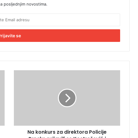
sa posljednjim novostima.
N
a
k
o
n
k
u
r
s
Na konkurs za direktora Policije
z