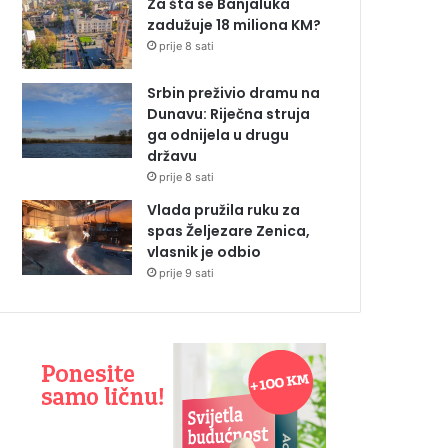
Za šta se Banjaluka
zadužuje 18 miliona KM?
prije 8 sati
Srbin preživio dramu na
Dunavu: Riječna struja
ga odnijela u drugu
državu
prije 8 sati
Vlada pružila ruku za
spas Željezare Zenica,
vlasnik je odbio
prije 9 sati