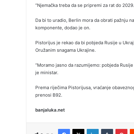
m
“Njemačka treba da se pripremi za rat do 2029.
a
i
Da bi to uradio, Berlin mora da obrati pažnju na
l
komponente, dodao je on.
Pistorijus je rekao da bi pobjeda Rusije u Ukraj
Oružanim snagama Ukrajine.
“Moramo jasno da razumijemo: pobjeda Rusije b
je ministar.
Prema riječima Pistorijusa, vraćanje obavezno
prenosi B92.
banjaluka.net
Facebook
X
LinkedIn
Tumblr
Pinterest