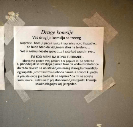
n
d
a
n
e
m
a
i
l