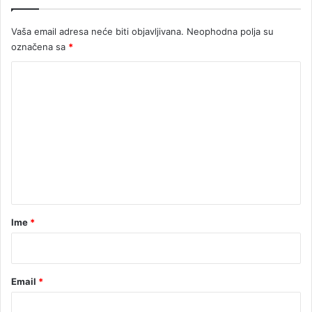
o
n
Vaša email adresa neće biti objavljivana.
Neophodna polja su
u
označena sa
*
K
o
m
e
n
t
a
r
Ime
*
*
Email
*