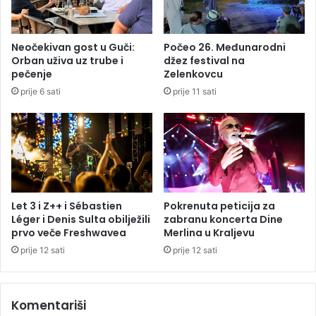
e
t
b
e
e
d
Neočekivan gost u Guči:
Počeo 26. Međunarodni
i
Orban uživa uz trube i
džez festival na
m
pečenje
Zelenkovcu
n
prije 6 sati
prije 11 sati
j
a
k
e
z
a
z
i
Let 3 i Z++ i Sébastien
Pokrenuta peticija za
m
Léger i Denis Sulta obilježili
zabranu koncerta Dine
s
prvo veče Freshwavea
Merlina u Kraljevu
k
prije 12 sati
prije 12 sati
u
s
e
Komentariši
z