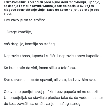
Kako komšiluku reći da su pred njima dani renoviranja, lupanja,
čekićanja i ostalih stvari? Marko je našao način, a svi koji su
njegovo obavještenje vidjeli kažu da ko se naljuti, zaista je bez
srca.
Evo kako je on to sročio:
– Drage komšije,
Vaš dragi ja, komšija sa trećeg
Napraviću haos, lupaću i rušiću i napraviću novo kupatilo…
Ko bude htio da vidi, imam sliku u telefonu.
Sve u svemu, nećete spavati, ali zato, kad završim sve.
Obavezno ponijeti svoj peškir i bez papuča mi ne dolazite.
U ponedjeljak se stavljaju pločice tako da će vodoinstalater
do tada završiti sa uništavanjem našeg starog