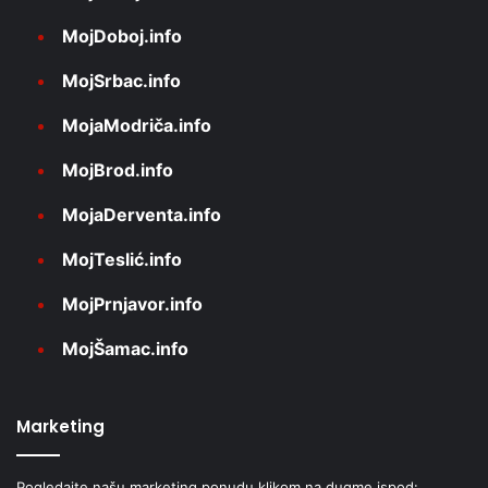
MojDoboj.info
MojSrbac.info
MojaModriča.info
MojBrod.info
MojaDerventa.info
MojTeslić.info
MojPrnjavor.info
MojŠamac.info
Marketing
Pogledajte našu marketing ponudu klikom na dugme ispod: