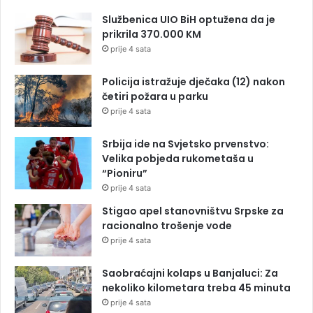
Službenica UIO BiH optužena da je
prikrila 370.000 KM
prije 4 sata
Policija istražuje dječaka (12) nakon
četiri požara u parku
prije 4 sata
Srbija ide na Svjetsko prvenstvo:
Velika pobjeda rukometaša u
“Pioniru”
prije 4 sata
Stigao apel stanovništvu Srpske za
racionalno trošenje vode
prije 4 sata
Saobraćajni kolaps u Banjaluci: Za
nekoliko kilometara treba 45 minuta
prije 4 sata