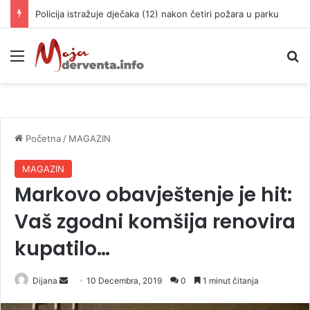
Policija istražuje dječaka (12) nakon četiri požara u parku
Meni
P
Početna
/
MAGAZIN
MAGAZIN
Markovo obavještenje je hit:
Vaš zgodni komšija renovira
kupatilo…
Dijana
S
10 Decembra, 2019
0
1 minut čitanja
e