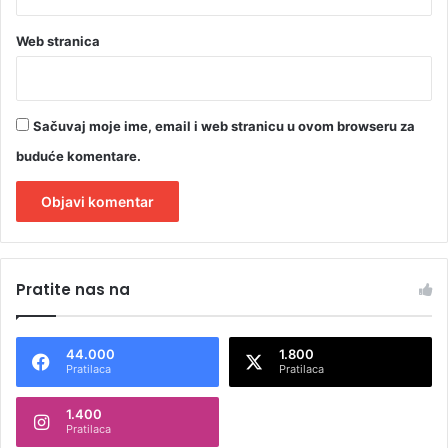
Web stranica
Sačuvaj moje ime, email i web stranicu u ovom browseru za
buduće komentare.
A
l
Pratite nas na
t
e
44.000
1.800
r
Pratilaca
Pratilaca
n
1.400
a
Pratilaca
t