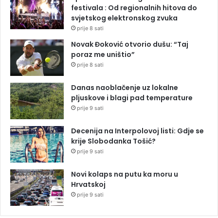
festivala : Od regionalnih hitova do
svjetskog elektronskog zvuka
prije 8 sati
Novak Đoković otvorio dušu: “Taj
poraz me uništio”
prije 8 sati
Danas naoblačenje uz lokalne
pljuskove i blagi pad temperature
prije 9 sati
Decenija na Interpolovoj listi: Gdje se
krije Slobodanka Tošić?
prije 9 sati
Novi kolaps na putu ka moru u
Hrvatskoj
prije 9 sati