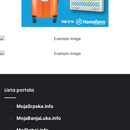
Lista portala
MojaSrpska.info
MojaBanjaLuka.info
MojDoboj.info