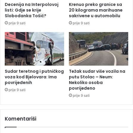
i
s
Decenija na Interpolovoj
Krenuo preko granice sa
I
a
listi: Gdje se krije
20 kilograma marihuane
k
i
Slobodanka Tošić?
sakrivene u automobilu
s
z
prije 9 sati
prije 9 sati
u
r
a
e
l
s
k
i
m
Sudar teretnog i putničkog
Težak sudar više vozila na
š
voza kod Bjelovara: Ima
putu Stolac – Neum:
e
povrijeđenih
Nekoliko osoba
povrijeđeno
f
prije 9 sati
o
prije 9 sati
m
d
i
Komentariši
p
l
o