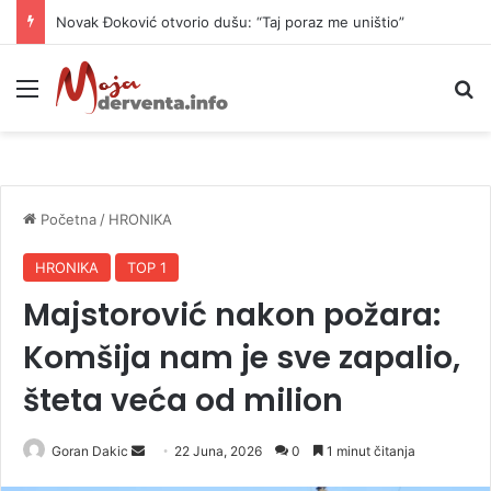
Novak Đoković otvorio dušu: “Taj poraz me uništio”
Meni
P
Početna
/
HRONIKA
HRONIKA
TOP 1
Majstorović nakon požara:
Komšija nam je sve zapalio,
šteta veća od milion
Goran Dakic
S
22 Juna, 2026
0
1 minut čitanja
e