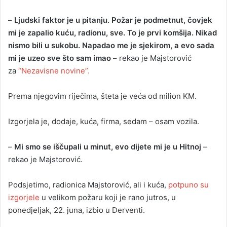
–
Ljudski faktor je u pitanju. Požar je podmetnut, čovjek
mi je zapalio kuću, radionu, sve. To je prvi komšija. Nikad
nismo bili u sukobu. Napadao me je sjekirom, a evo sada
mi je uzeo sve što sam imao
– rekao je Majstorović
za
“Nezavisne novine”.
Prema njegovim riječima, šteta je veća od milion KM.
Izgorjela je, dodaje, kuća, firma, sedam – osam vozila.
–
Mi smo se iščupali u minut, evo dijete mi je u Hitnoj
–
rekao je Majstorović.
Podsjetimo, radionica Majstorović, ali i kuća,
potpuno su
izgorjele
u velikom požaru koji je rano jutros, u
ponedjeljak, 22. juna, izbio u Derventi.