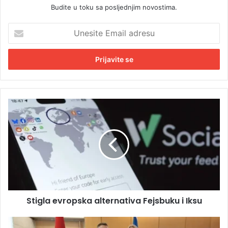
Budite u toku sa posljednjim novostima.
U
n
e
s
i
t
e
E
S
m
t
a
i
i
g
l
l
a
a
d
e
r
v
e
r
s
Stigla evropska alternativa Fejsbuku i Iksu
o
u
p
s
C