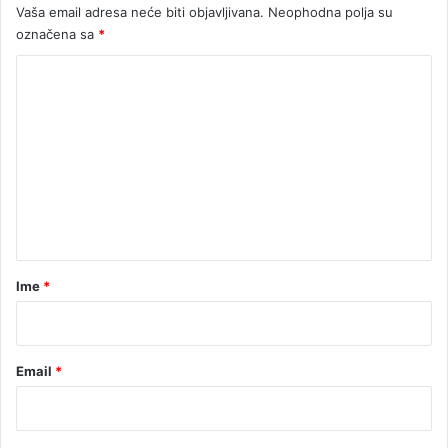
Vaša email adresa neće biti objavljivana.
Neophodna polja su
m
označena sa
*
a
t
K
i
o
j
e
m
e
n
t
a
r
Ime
*
*
Email
*