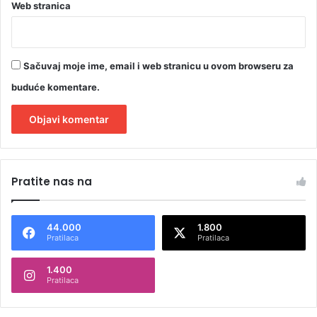
Web stranica
Sačuvaj moje ime, email i web stranicu u ovom browseru za
buduće komentare.
A
l
Pratite nas na
t
e
44.000
1.800
r
Pratilaca
Pratilaca
n
1.400
a
Pratilaca
t
i