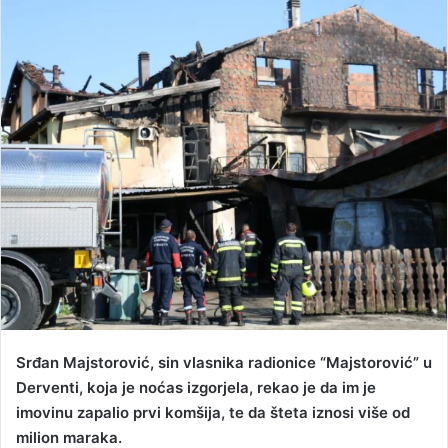
n
d
a
n
e
m
a
i
l
Srđan Majstorović, sin vlasnika radionice “Majstorović” u
Derventi, koja je noćas izgorjela, rekao je da im je
imovinu zapalio prvi komšija, te da šteta iznosi više od
milion maraka.