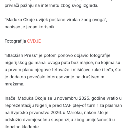
privlači pažnju na internetu zbog svog izgleda.
“Maduka Okoje uvijek postane viralan zbog ovoga”,
napisao je jedan korisnik.
Fotografija
OVDJE
“Blackish Press” je potom ponovo objavio fotografije
nigerijskog golmana, ovoga puta bez majice, na kojima su
u prvom planu njegove tetovaže i mišićave ruke i leđa, što
je dodatno povećalo interesovanje na društvenim
mrežama.
Inače, Maduka Okoje se u novembru 2025. godine vratio u
reprezentaciju Nigerije pred CAF plej-of turnir za plasman
na Svjetsko prvenstvo 2026. u Maroku, nakon što je
odslužio dvomjesečnu suspenziju zbog umiješanosti u
ilegalno klađenje.