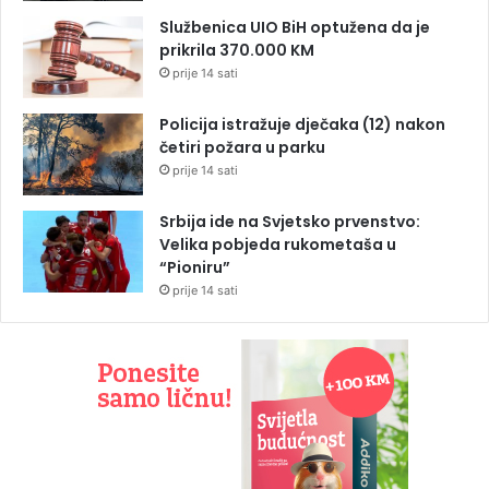
Službenica UIO BiH optužena da je
prikrila 370.000 KM
prije 14 sati
Policija istražuje dječaka (12) nakon
četiri požara u parku
prije 14 sati
Srbija ide na Svjetsko prvenstvo:
Velika pobjeda rukometaša u
“Pioniru”
prije 14 sati