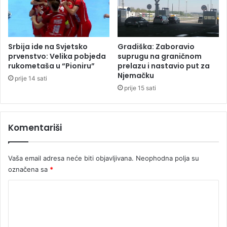
z
n
i
s
j
k
e
a
u
Srbija ide na Svjetsko
Gradiška: Zaboravio
b
b
prvenstvo: Velika pobjeda
suprugu na graničnom
o
a
rukometaša u “Pioniru”
prelazu i nastavio put za
c
Njemačku
n
prije 14 sati
a
j
prije 15 sati
?
a
(
l
V
u
Komentariši
I
č
D
k
E
o
Vaša email adresa neće biti objavljivana.
Neophodna polja su
O
m
označena sa
*
)
r
e
K
s
o
t
o
m
r