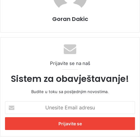
Goran Dakic
Prijavite se na naš
Sistem za obavještavanje!
Budite u toku sa posljednjim novostima.
U
n
e
s
i
t