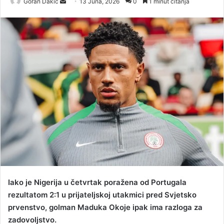
Goran Dakic
S
13 Juna, 2026
0
1 minut čitanja
e
n
d
a
n
e
m
a
i
l
Iako je Nigerija u četvrtak poražena od Portugala
rezultatom 2:1 u prijateljskoj utakmici pred Svjetsko
prvenstvo, golman Maduka Okoje ipak ima razloga za
zadovoljstvo.