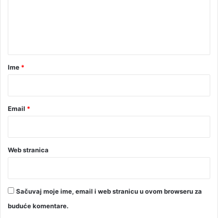
e
a
n
n
u
t
a
r
Ime
*
*
Email
*
Web stranica
Sačuvaj moje ime, email i web stranicu u ovom browseru za
buduće komentare.