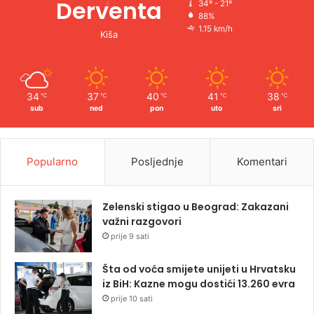
Derventa
34º - 21º
88%
1.15 km/h
Kiša
34
37
40
41
38
℃
℃
℃
℃
℃
sub
ned
pon
uto
sri
Popularno
Posljednje
Komentari
Zelenski stigao u Beograd: Zakazani
važni razgovori
prije 9 sati
Šta od voća smijete unijeti u Hrvatsku
iz BiH: Kazne mogu dostići 13.260 evra
prije 10 sati