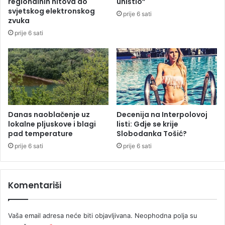
regionalnih hitova do
uništio”
v
l
svjetskog elektronskog
prije 6 sati
n
i
zvuka
o
“
prije 6 sati
g
7
v
0
r
0
t
m
i
i
ć
l
a
i
Danas naoblačenje uz
Decenija na Interpolovoj
o
lokalne pljuskove i blagi
listi: Gdje se krije
n
pad temperature
Slobodanka Tošić?
a
K
prije 6 sati
prije 6 sati
M
Komentariši
Vaša email adresa neće biti objavljivana.
Neophodna polja su