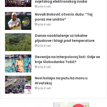
svjetskog elektronskog zvuka
prije 6 sati
Novak Đoković otvorio dušu: “Taj
poraz me uništio”
prije 6 sati
Danas naoblačenje uz lokalne
pljuskove i blagi pad temperature
prije 6 sati
Decenija na Interpolovoj listi: Gdje se
krije Slobodanka Tošić?
prije 6 sati
Novi kolaps na putu ka moru u
Hrvatskoj
prije 6 sati