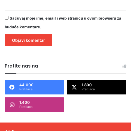
Sačuvaj moje ime, email i web stranicu u ovom browseru za
buduće komentare.
A
l
Pratite nas na
t
e
44.000
1.800
r
Pratilaca
Pratilaca
n
1.400
a
Pratilaca
t
i
v