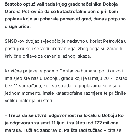
žestoko optuživali tadašnjeg gradonačelnika Doboja
a
Obrena Petrovića da se katastrofalno ponio prilikom
n
poplava koje su poharale pomenuti grad, danas potpuno
e
druga priča.
m
a
i
SNSD-ov dvojac svjedočio je nedavno u korist Petrovića u
l
postupku koji se vodi protiv njega, zbog čega su zaradili i
krivične prijave za davanje lažnog iskaza.
Krivične prijave je podnio Centar za humanu politiku koji
ima sjedište baš u Doboju, gradu koji je u maju 2014. ostao
bez 11 sugrađana, koji su stradali u poplavama koje su u
jednom momentu imale katastrofalne razmjere te pričinile
veliku materijalnu štetu.
– Treba da se utvrdi odgovornost na lokalu u Doboju ko
je odgovoran za smrt 11 ljudi i za štetu od 172 miliona
maraka. Tužilac zaboravio. Pa šta radi tužilac –
pita se