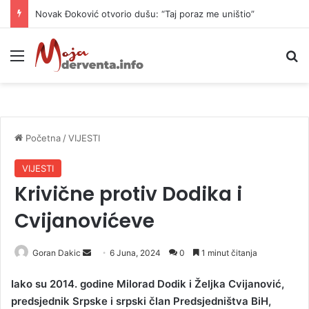
Novak Đoković otvorio dušu: “Taj poraz me uništio”
Meni
P
Početna
/
VIJESTI
VIJESTI
Krivične protiv Dodika i
Cvijanovićeve
Goran Dakic
S
6 Juna, 2024
0
1 minut čitanja
e
Iako su 2014. godine Milorad Dodik i Željka Cvijanović,
n
predsjednik Srpske i srpski član Predsjedništva BiH,
d