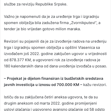
službe za reviziju Republike Srpske.
Važno je napomenuti da je za uređenje trga i izgradnju
spomen obilježja bila zadužena firma „Zvornikputevi“, a
tender je bio vrijedan gotovo milion maraka.
Revizori su pojasnili da je za izvođenje radova na uređenju
trga i izgradnju spomen obilježja u opštini Vlasenica sa
izvođačem još 2022. godine zaključen ugovor u vrijednosti
od 878.377 KM, a ugovoreni rok za izvođenje radova je
180 kalendarskih dana od dana uvođenja izvođača u posao.
– Projekat je dijelom finansiran iz budžetskih sredstava
javnih investicija u iznosu od 700.000 KM –
kažu revizori.
Ističu da su zaključena četiri aneksa ugovora, te da su
drugim aneksom od marta 2022. godine promijenjeni
uslovi plaćanja i ugovoreno avansno plaćanje od 58 odsto