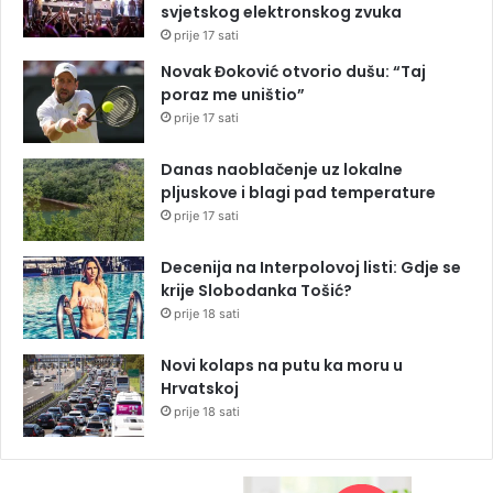
svjetskog elektronskog zvuka
prije 17 sati
Novak Đoković otvorio dušu: “Taj
poraz me uništio”
prije 17 sati
Danas naoblačenje uz lokalne
pljuskove i blagi pad temperature
prije 17 sati
Decenija na Interpolovoj listi: Gdje se
krije Slobodanka Tošić?
prije 18 sati
Novi kolaps na putu ka moru u
Hrvatskoj
prije 18 sati