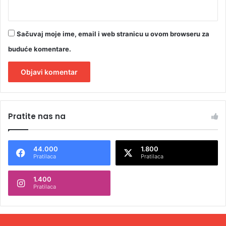
Sačuvaj moje ime, email i web stranicu u ovom browseru za
buduće komentare.
A
l
Pratite nas na
t
e
44.000
1.800
r
Pratilaca
Pratilaca
n
1.400
a
Pratilaca
t
i
v