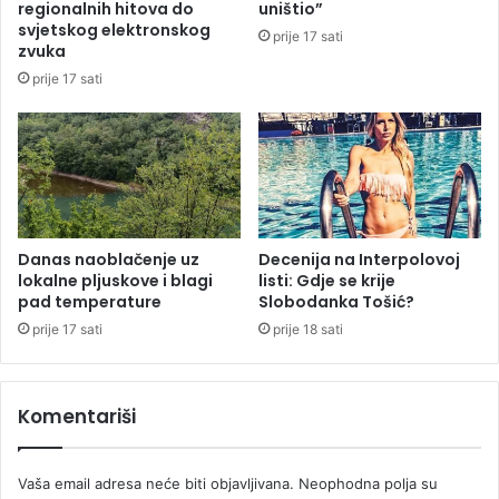
regionalnih hitova do
uništio”
t
p
svjetskog elektronskog
prije 17 sati
s
o
zvuka
k
t
prije 17 sati
o
r
-
o
k
š
u
i
l
o
t
2
u
0
r
0
Danas naoblačenje uz
Decenija na Interpolovoj
n
lokalne pljuskove i blagi
listi: Gdje se krije
.
pad temperature
Slobodanka Tošić?
i
0
c
0
prije 17 sati
prije 18 sati
e
0
n
K
t
M
Komentariši
a
r
Vaša email adresa neće biti objavljivana.
Neophodna polja su