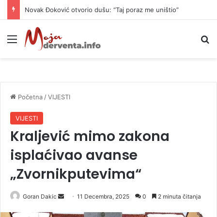
Novak Đoković otvorio dušu: “Taj poraz me uništio”
Meni
P
Početna
/
VIJESTI
VIJESTI
Kraljević mimo zakona
isplaćivao avanse
„Zvornikputevima“
Goran Dakic
S
11 Decembra, 2025
0
2 minuta čitanja
e