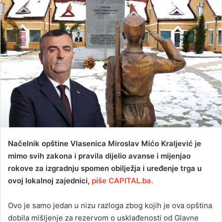
n
d
a
n
e
m
a
i
l
Načelnik opštine Vlasenica Miroslav Mićo Kraljević je
mimo svih zakona i pravila dijelio avanse i mijenjao
rokove za izgradnju spomen obilježja i uređenje trga u
ovoj lokalnoj zajednici,
piše CAPITAL.ba.
Ovo je samo jedan u nizu razloga zbog kojih je ova opština
dobila mišljenje za rezervom o usklađenosti od Glavne