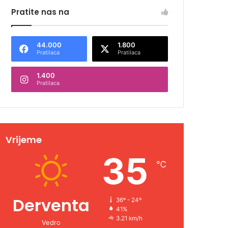
Pratite nas na
44.000
1.800
Pratilaca
Pratilaca
1.400
Pratilaca
Vrijeme
35
℃
Derventa
36º - 24º
41%
3.21 km/h
Vedro