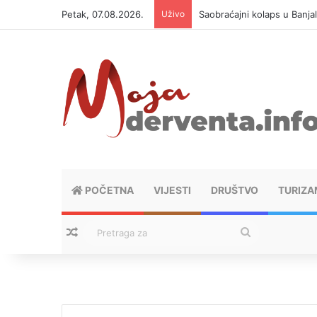
Petak, 07.08.2026.
Uživo
Saobraćajni kolaps u Banjal
POČETNA
VIJESTI
DRUŠTVO
TURIZA
Nasumični tekstovi
Pretraga
za