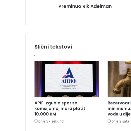
u
Preminuo Rik Adelman
i
k
A
d
e
l
m
Slični tekstovi
a
n
APIF izgubio spor sa
Rezervoari
komšijama, mora platiti
minimumu: 
10.000 KM
vode u dije
prije 37 sekundi
prije 2 sata