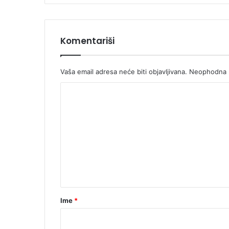
Komentariši
Vaša email adresa neće biti objavljivana.
Neophodna p
K
o
m
e
n
t
a
r
Ime
*
*