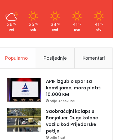
36
35
38
41
41
℃
℃
℃
℃
℃
pet
sub
ned
pon
uto
Popularno
Posljednje
Komentari
APIF izgubio spor sa
komšijama, mora platiti
10.000 KM
prije 37 sekundi
Saobraćajni kolaps u
Banjaluci: Duge kolone
vozila kod Prijedorske
petlje
prije 1 sat