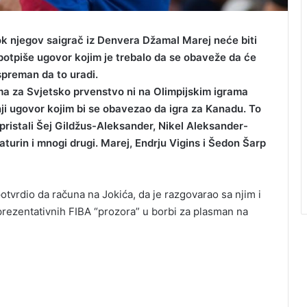
dok njegov saigrač iz Denvera Džamal Marej neće biti
potpiše ugovor kojim je trebalo da se obaveže da će
spreman da to uradi.
ama za Svjetsko prvenstvo ni na Olimpijskim igrama
nji ugovor kojim bi se obavezao da igra za Kanadu. To
 pristali Šej Gildžus-Aleksander, Nikel Aleksander-
aturin i mnogi drugi. Marej, Endrju Vigins i Šedon Šarp
otvrdio da računa na Jokića, da je razgovarao sa njim i
prezentativnih FIBA “prozora” u borbi za plasman na