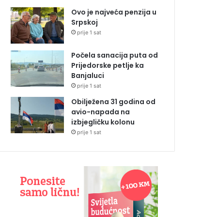
Ovo je najveća penzija u
Srpskoj
prije 1 sat
Počela sanacija puta od
Prijedorske petlje ka
Banjaluci
prije 1 sat
Obilježena 31 godina od
avio-napada na
izbjegličku kolonu
prije 1 sat