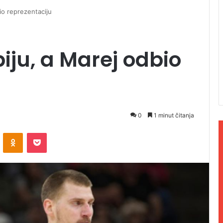
bio reprezentaciju
biju, a Marej odbio
0
1 minut čitanja
ontakte
Odnoklassniki
Pocket