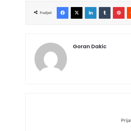
Facebook
X
LinkedIn
Tumblr
Pinterest
Podijeli
Goran Dakic
Prija