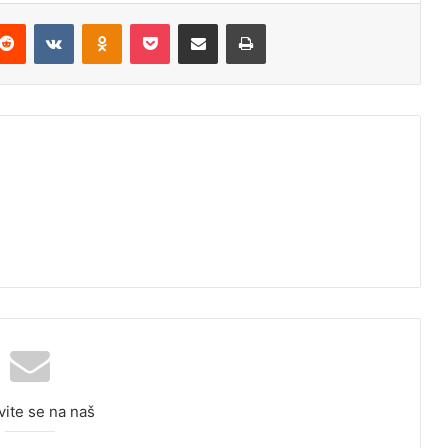
Reddit
VKontakte
Odnoklassniki
Pocket
Podijeli putem Emaila
Odštampaj
vite se na naš