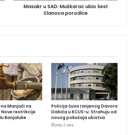
Masakr u SAD: Muškarac ubio šest
D
članova porodice
:
M
u
š
k
a
r
a
c
u
b
i
o
š
e
 na Manjači na
Policija čuva ranjenog Davora
s
Nove restrikcije
Dabića u KCUS-u: Strahuju od
t
lu Banjaluke
novog pokušaja ubistva
č
prije 2 sata
l
a