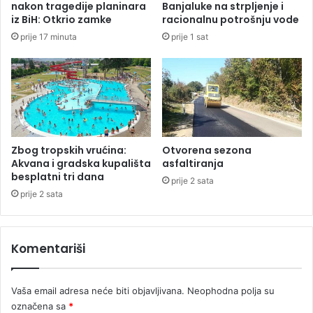
nakon tragedije planinara
Banjaluke na strpljenje i
o
m
iz BiH: Otkrio zamke
racionalnu potrošnju vode
v
a
prije 17 minuta
prije 1 sat
n
G
e
r
s
a
a
d
o
i
b
š
r
k
a
a
Zbog tropskih vrućina:
Otvorena sezona
ć
i
Akvana i gradska kupališta
asfaltiranja
a
besplatni tri dana
B
prije 2 sata
j
r
prije 2 sata
n
o
e
d
k
Komentariši
o
n
t
Vaša email adresa neće biti objavljivana.
Neophodna polja su
r
označena sa
*
o