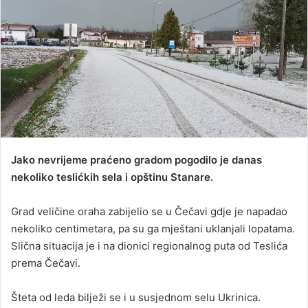
a
n
e
m
a
i
l
Jako nevrijeme praćeno gradom pogodilo je danas
nekoliko teslićkih sela i opštinu Stanare.
Grad veličine oraha zabijelio se u Čečavi gdje je napadao
nekoliko centimetara, pa su ga mještani uklanjali lopatama.
Slična situacija je i na dionici regionalnog puta od Teslića
prema Čečavi.
Šteta od leda bilježi se i u susjednom selu Ukrinica.