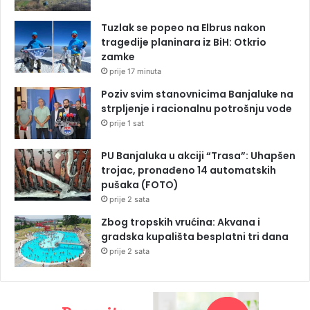
Tuzlak se popeo na Elbrus nakon
tragedije planinara iz BiH: Otkrio
zamke
prije 17 minuta
Poziv svim stanovnicima Banjaluke na
strpljenje i racionalnu potrošnju vode
prije 1 sat
PU Banjaluka u akciji “Trasa”: Uhapšen
trojac, pronađeno 14 automatskih
pušaka (FOTO)
prije 2 sata
Zbog tropskih vrućina: Akvana i
gradska kupališta besplatni tri dana
prije 2 sata