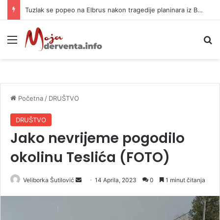
Tuzlak se popeo na Elbrus nakon tragedije planinara iz BiH: Otkrio zamke
Meni
P
Početna
/
DRUŠTVO
DRUŠTVO
Jako nevrijeme pogodilo
okolinu Teslića (FOTO)
Veliborka Šutilović
S
14 Aprila, 2023
0
1 minut čitanja
e
n
d