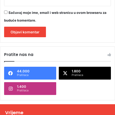
Sačuvaj moje ime, email i web stranicu u ovom browseru za
buduće komentare.
A
l
Pratite nas na
t
e
44.000
1.800
r
Pratilaca
Pratilaca
n
1.400
a
Pratilaca
t
i
v
Vrijeme