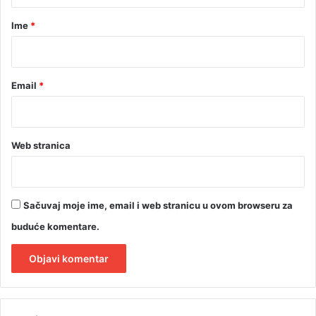
a
t
r
Ime
*
u
r
*
i
z
Email
*
m
a
n
a
i
Web stranica
z
v
o
r
Sačuvaj moje ime, email i web stranicu u ovom browseru za
u
buduće komentare.
P
l
i
v
A
e
l