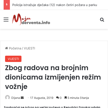
Srbija ide na Svjetsko prvenstvo: Velika pobjeda rukometaša u “Pioniru”
Meni
P
Početna
/
VIJESTI
VIJESTI
Zbog radova na brojnim
dionicama izmijenjen režim
vožnje
Dijana
S
17 Augusta, 2019
0
5 minuta čitanja
e
Saobraćaj se jutros na većini puteva u Republici Srpskoj odvija