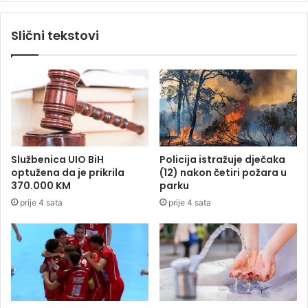
e
a
n
k
Slični tekstovi
e
r
j
a
a
j
v
u
i
s
m
v
,
i
p
j
o
e
Službenica UIO BiH
Policija istražuje dječaka
j
t
optužena da je prikrila
(12) nakon četiri požara u
e
a
370.000 KM
parku
o
:
prije 4 sata
prije 4 sata
m
N
e
e
m
m
e
a
d
n
v
j
j
a