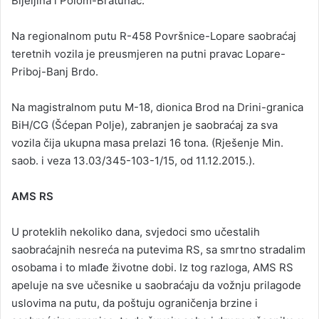
Bijeljina i Polom-Bratunac.
Na regionalnom putu R-458 Površnice-Lopare saobraćaj
teretnih vozila je preusmjeren na putni pravac Lopare-
Priboj-Banj Brdo.
Na magistralnom putu M-18, dionica Brod na Drini-granica
BiH/CG (Šćepan Polje), zabranjen je saobraćaj za sva
vozila čija ukupna masa prelazi 16 tona. (Rješenje Min.
saob. i veza 13.03/345-103-1/15, od 11.12.2015.).
AMS RS
U proteklih nekoliko dana, svjedoci smo učestalih
saobraćajnih nesreća na putevima RS, sa smrtno stradalim
osobama i to mlađe životne dobi. Iz tog razloga, AMS RS
apeluje na sve učesnike u saobraćaju da vožnju prilagode
uslovima na putu, da poštuju ograničenja brzine i