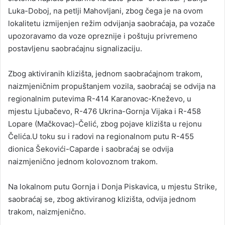
Luka-Doboj, na petlji Mahovljani, zbog čega je na ovom
lokalitetu izmijenjen režim odvijanja saobraćaja, pa vozače
upozoravamo da voze opreznije i poštuju privremeno
postavljenu saobraćajnu signalizaciju.
Zbog aktiviranih klizišta, jednom saobraćajnom trakom,
naizmjeničnim propuštanjem vozila, saobraćaj se odvija na
regionalnim putevima R-414 Karanovac-Kneževo, u
mjestu Ljubačevo, R-476 Ukrina-Gornja Vijaka i R-458
Lopare (Mačkovac)-Čelić, zbog pojave klizišta u rejonu
Čelića.U toku su i radovi na regionalnom putu R-455
dionica Šekovići-Caparde i saobraćaj se odvija
naizmjenično jednom kolovoznom trakom.
Na lokalnom putu Gornja i Donja Piskavica, u mjestu Strike,
saobraćaj se, zbog aktiviranog klizišta, odvija jednom
trakom, naizmjenično.