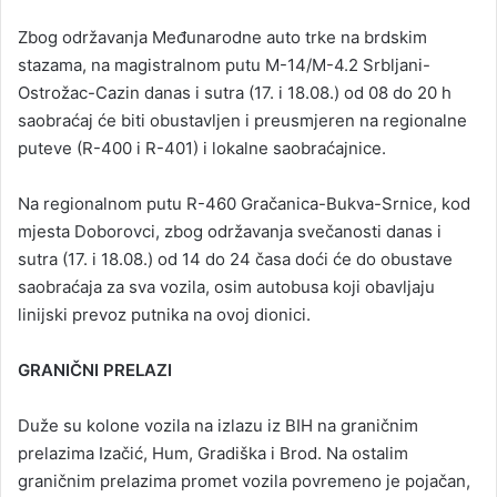
Zbog održavanja Međunarodne auto trke na brdskim
stazama, na magistralnom putu M-14/M-4.2 Srbljani-
Ostrožac-Cazin danas i sutra (17. i 18.08.) od 08 do 20 h
saobraćaj će biti obustavljen i preusmjeren na regionalne
puteve (R-400 i R-401) i lokalne saobraćajnice.
Na regionalnom putu R-460 Gračanica-Bukva-Srnice, kod
mjesta Doborovci, zbog održavanja svečanosti danas i
sutra (17. i 18.08.) od 14 do 24 časa doći će do obustave
saobraćaja za sva vozila, osim autobusa koji obavljaju
linijski prevoz putnika na ovoj dionici.
GRANIČNI PRELAZI
Duže su kolone vozila na izlazu iz BIH na graničnim
prelazima Izačić, Hum, Gradiška i Brod. Na ostalim
graničnim prelazima promet vozila povremeno je pojačan,