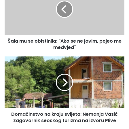
i
a
l
m
a
u
d
s
r
e
e
o
s
Šala mu se obistinila: "Ako se ne javim, pojeo me
b
u
medvjed"
i
s
t
D
i
o
n
m
i
a
l
ć
a
i
:
n
"
s
A
t
k
Domaćinstvo na kraju svijeta: Nemanja Vasić
v
o
zagovornik seoskog turizma na izvoru Plive
o
s
n