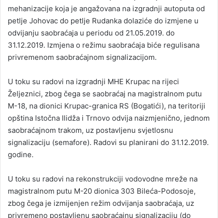
mehanizacije koja je angažovana na izgradnji autoputa od
petlje Johovac do petlje Rudanka dolaziće do izmjene u
odvijanju saobraćaja u periodu od 21.05.2019. do
31.12.2019. Izmjena o režimu saobraćaja biće regulisana
privremenom saobraćajnom signalizacijom.
U toku su radovi na izgradnji MHE Krupac na rijeci
Željeznici, zbog čega se saobraćaj na magistralnom putu
M-18, na dionici Krupac-granica RS (Bogatići), na teritoriji
opština Istočna Ilidža i Trnovo odvija naizmjenično, jednom
saobraćajnom trakom, uz postavljenu svjetlosnu
signalizaciju (semafore). Radovi su planirani do 31.12.2019.
godine.
U toku su radovi na rekonstrukciji vodovodne mreže na
magistralnom putu M-20 dionica 303 Bileća-Podosoje,
zbog čega je izmijenjen režim odvijanja saobraćaja, uz
privremeno postavljenu saobraćajnu signalizaciju (do