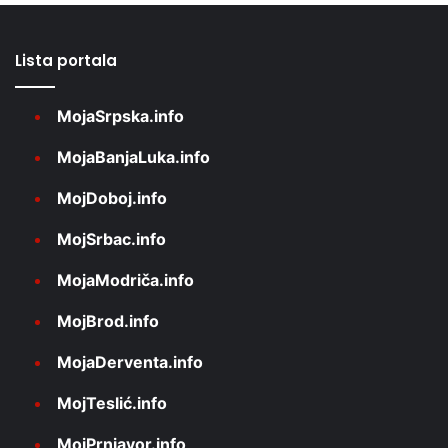
Lista portala
MojaSrpska.info
MojaBanjaLuka.info
MojDoboj.info
MojSrbac.info
MojaModriča.info
MojBrod.info
MojaDerventa.info
MojTeslić.info
MojPrnjavor.info