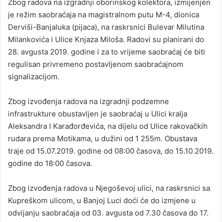
Zbog radova na izgradnji oborinskog kolektora, izmijenjen
je režim saobraćaja na magistralnom putu M-4, dionica
Derviši-Banjaluka (pijaca), na raskrsnici Bulevar Milutina
Milankovića i Ulice Knjaza Miloša. Radovi su planirani do
28. avgusta 2019. godine i za to vrijeme saobraćaj će biti
regulisan privremeno postavljenom saobraćajnom
signalizacijom.
Zbog izvođenja radova na izgradnji podzemne
infrastrukture obustavljen je saobraćaj u Ulici kralja
Aleksandra I Karađorđevića, na dijelu od Ulice rakovačkih
rudara prema Motikama, u dužini od 1 255m. Obustava
traje od 15.07.2019. godine od 08:00 časova, do 15.10.2019.
godine do 18:00 časova.
Zbog izvođenja radova u Njegoševoj ulici, na raskrsnici sa
Kupreškom ulicom, u Banjoj Luci doći će do izmjene u
odvijanju saobraćaja od 03. avgusta od 7.30 časova do 17.