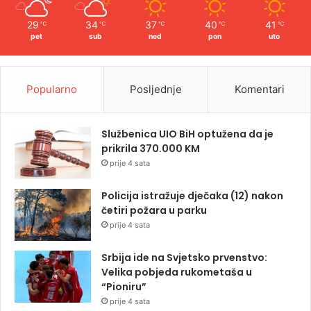
29
34
37
40
41
℃
℃
℃
℃
℃
pet
sub
ned
pon
uto
Popularno
Posljednje
Komentari
Službenica UIO BiH optužena da je
prikrila 370.000 KM
prije 4 sata
Policija istražuje dječaka (12) nakon
četiri požara u parku
prije 4 sata
Srbija ide na Svjetsko prvenstvo:
Velika pobjeda rukometaša u
“Pioniru”
prije 4 sata