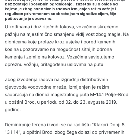
n
bez zastoja i posebnih ograničenja. Izuzetak su dionice na
kojima je zbog sanacionih radova izmijenjen režim vožnje i
d
regulisan privremenom saobraćajnom signalizacijom, čije
a
poštovanje je obavezno.
n
U kotlinama i duž riječnih tokova, vozačima skrećemo
e
pažnju na mjestimično smanjenu vidljivost zbog magle. Na
m
dionicama koje prolaze kroz usjeke i pored kamenih
a
kosina upozoravamo na mogućnost sitnijih odrona
i
kamenja i zemlje na kolovoz. Vozačima savjetujemo
l
opreznu vožnju, prilagođenu uslovima na putu.
Zbog izvođenja radova na izgradnji distributivnih
cjevovoda vodovodne mreže, izmijenjen je režim
saobraćaja na dionici magistralnog puta M-14.1 Polje-Brod,
u opštini Brod, u periodu od 02. do 23. avgusta 2019.
godine.
Deminiranje terena izvodi se na radilištu “Klakari Donji 8,
13 i 14”, u opštini Brod, zbog čega dolazi do privremenih