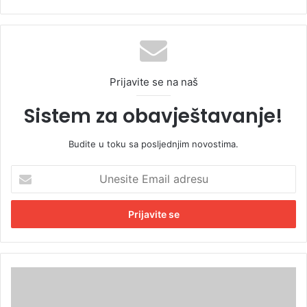
Prijavite se na naš
Sistem za obavještavanje!
Budite u toku sa posljednjim novostima.
U
n
e
s
i
t
e
E
Š
m
a
a
l