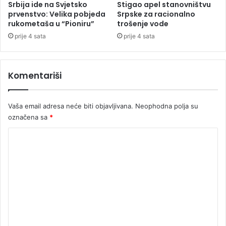
e
V
Srbija ide na Svjetsko
Stigao apel stanovništvu
d
a
prvenstvo: Velika pobjeda
Srpske za racionalno
"
s
rukometaša u “Pioniru”
trošenje vode
i
prije 4 sata
prije 4 sata
ć
z
a
Komentariši
g
o
v
Vaša email adresa neće biti objavljivana.
Neophodna polja su
o
označena sa
*
r
n
K
i
k
o
s
m
e
e
o
s
n
k
t
o
g