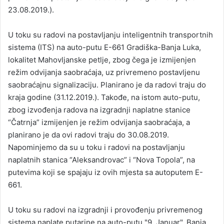
23.08.2019.).
U toku su radovi na postavljanju inteligentnih transportnih
sistema (ITS) na auto-putu E-661 Gradiška-Banja Luka,
lokalitet Mahovljanske petlje, zbog čega je izmijenjen
režim odvijanja saobraćaja, uz privremeno postavljenu
saobraćajnu signalizaciju. Planirano je da radovi traju do
kraja godine (31.12.2019.). Takođe, na istom auto-putu,
zbog izvođenja radova na izgradnji naplatne stanice
“Čatrnja” izmijenjen je režim odvijanja saobraćaja, a
planirano je da ovi radovi traju do 30.08.2019.
Napominjemo da su u toku i radovi na postavljanju
naplatnih stanica “Aleksandrovac” i “Nova Topola”, na
putevima koji se spajaju iz ovih mjesta sa autoputem E-
661.
U toku su radovi na izgradnji i provođenju privremenog
sistema naplate putarine na auto-putu "9. Januar", Banja