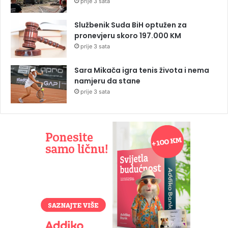
prije 3 sata
Službenik Suda BiH optužen za
pronevjeru skoro 197.000 KM
prije 3 sata
Sara Mikača igra tenis života i nema
namjeru da stane
prije 3 sata