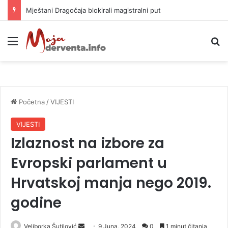
Helikopter ponovo gasi vatru u selima kod Trebinja
Meni
P
Početna
/
VIJESTI
VIJESTI
Izlaznost na izbore za
Evropski parlament u
Hrvatskoj manja nego 2019.
godine
Veliborka Šutilović
S
9 Juna, 2024
0
1 minut čitanja