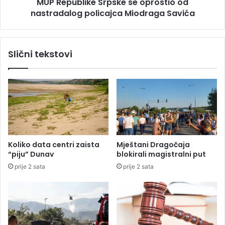
n
MUP Republike Srpske se oprostio od
i
G
nastradalog policajca Miodraga Savića
k
a
e
r
S
o
r
Slični tekstovi
s
p
a
s
–
k
A
e
l
s
k
e
a
o
r
p
a
r
Koliko data centri zaista
Mještani Dragočaja
z
o
“piju” Dunav
blokirali magistralni put
i
s
prije 2 sata
prije 2 sata
l
t
i
i
Z
o
v
o
e
d
r
n