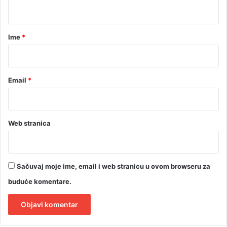
t
o
d
a
r
r
a
Ime
*
g
*
a
S
a
Email
*
v
i
ć
a
Web stranica
Sačuvaj moje ime, email i web stranicu u ovom browseru za
buduće komentare.
A