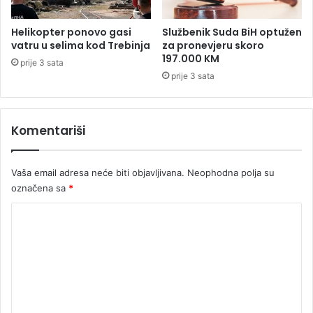
e
a
v
s
Helikopter ponovo gasi
Službenik Suda BiH optužen
?
t
vatru u selima kod Trebinja
za pronevjeru skoro
r
197.000 KM
prije 3 sata
a
prije 3 sata
d
a
l
Komentariši
o
g
p
Vaša email adresa neće biti objavljivana.
Neophodna polja su
o
l
označena sa
*
i
K
c
a
o
j
m
c
a
e
M
n
i