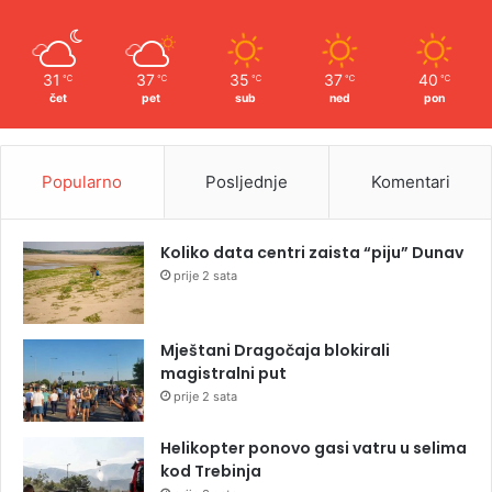
31
37
35
37
40
℃
℃
℃
℃
℃
čet
pet
sub
ned
pon
Popularno
Posljednje
Komentari
Koliko data centri zaista “piju” Dunav
prije 2 sata
Mještani Dragočaja blokirali
magistralni put
prije 2 sata
Helikopter ponovo gasi vatru u selima
kod Trebinja