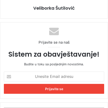
Veliborka Šutilović
Prijavite se na naš
Sistem za obavještavanje!
Budite u toku sa posljednjim novostima.
U
n
e
s
i
t
e