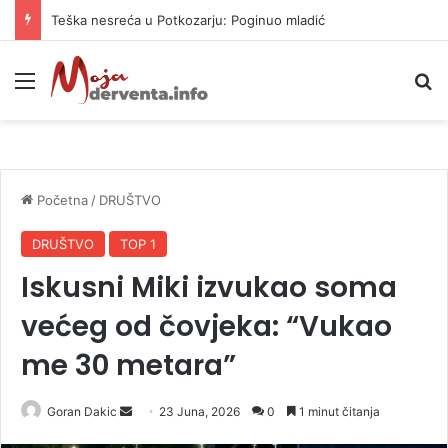
Teška nesreća u Potkozarju: Poginuo mladić
Meni
P
Početna
/
DRUŠTVO
DRUŠTVO
TOP 1
Iskusni Miki izvukao soma
većeg od čovjeka: “Vukao
me 30 metara”
Goran Dakic
S
23 Juna, 2026
0
1 minut čitanja
e