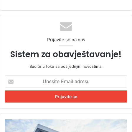
Prijavite se na naš
Sistem za obavještavanje!
Budite u toku sa posljednjim novostima.
U
n
e
s
i
t
e
E
V
m
e