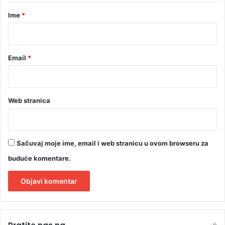
r
Ime
*
*
Email
*
Web stranica
Sačuvaj moje ime, email i web stranicu u ovom browseru za
buduće komentare.
A
l