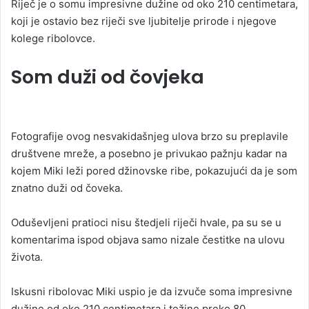
Riječ je o somu impresivne dužine od oko 210 centimetara,
koji je ostavio bez riječi sve ljubitelje prirode i njegove
kolege ribolovce.
Som duži od čovjeka
Fotografije ovog nesvakidašnjeg ulova brzo su preplavile
društvene mreže, a posebno je privukao pažnju kadar na
kojem Miki leži pored džinovske ribe, pokazujući da je som
znatno duži od čoveka.
Oduševljeni pratioci nisu štedjeli riječi hvale, pa su se u
komentarima ispod objava samo nizale čestitke na ulovu
života.
Iskusni ribolovac Miki uspio je da izvuče soma impresivne
dužine od oko 210 centimetara i težine preko 80