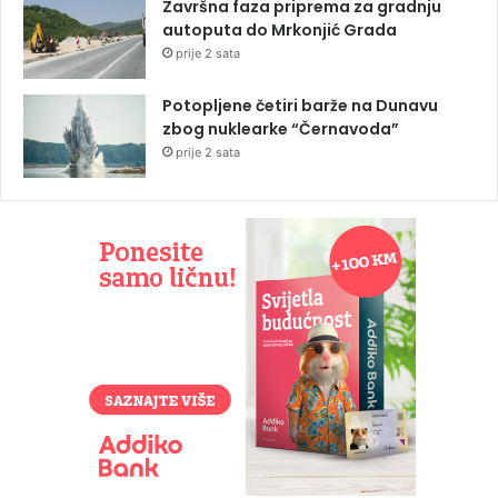
Završna faza priprema za gradnju
autoputa do Mrkonjić Grada
prije 2 sata
Potopljene četiri barže na Dunavu
zbog nuklearke “Černavoda”
prije 2 sata