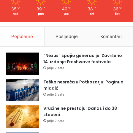
35
39
40
38
36
℃
℃
℃
℃
℃
ned
pon
uto
sri
čet
Popularno
Posljednje
Komentari
“Nexus“ spojio generacije: Završeno
14. izdanje Freshwave festivala
prije 2 sata
Teška nesreća u Potkozarju: Poginuo
mladić
prije 2 sata
Vrućine ne prestaju: Danas i do 38
stepeni
prije 2 sata