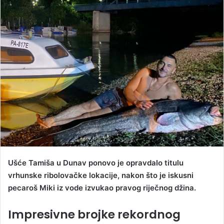
n
d
a
n
e
m
a
i
l
Ušće Tamiša u Dunav ponovo je opravdalo titulu
vrhunske ribolovačke lokacije, nakon što je iskusni
pecaroš Miki iz vode izvukao pravog riječnog džina.
Impresivne brojke rekordnog