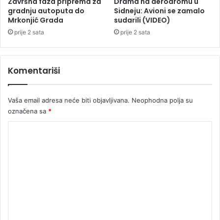
Završna faza priprema za
Drama na aerodromu u
e
gradnju autoputa do
Sidneju: Avioni se zamalo
p
Mrkonjić Grada
sudarili (VIDEO)
o
prije 2 sata
prije 2 sata
v
u
ć
Komentariši
i
Vaša email adresa neće biti objavljivana.
Neophodna polja su
označena sa
*
K
o
m
e
n
t
a