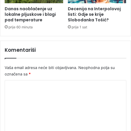
a
n
Danas naoblačenje uz
Decenija na Interpolovoj
lokalne pljuskove i blagi
listi: Gdje se krije
u
pad temperature
Slobodanka Tošić?
u
n
prije 60 minuta
prije 1 sat
a
d
i
Komentariši
v
l
j
Vaša email adresa neće biti objavljivana.
Neophodna polja su
i
označena sa
*
m
v
K
o
o
d
a
m
m
e
a
n
t