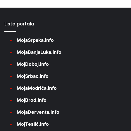
Lista portala
MojaSrpska.info
MojaBanjaLuka.info
MojDoboj.info
MojSrbac.info
MojaModriča.info
MojBrod.info
MojaDerventa.info
MojTeslić.info