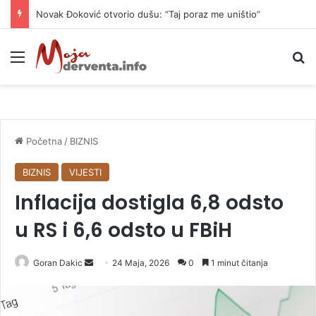
Novak Đoković otvorio dušu: “Taj poraz me uništio”
Meni
P
Početna
/
BIZNIS
BIZNIS
VIJESTI
Inflacija dostigla 6,8 odsto
u RS i 6,6 odsto u FBiH
Goran Dakic
S
24 Maja, 2026
0
1 minut čitanja
e
n
d