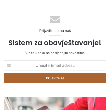
Prijavite se na naš
Sistem za obavještavanje!
Budite u toku sa posljednjim novostima.
U
n
e
s
i
t
e
E
C
m
i
a
j