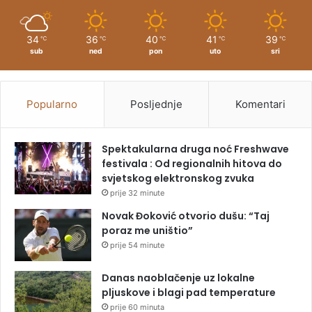
34
36
40
41
39
℃
℃
℃
℃
℃
sub
ned
pon
uto
sri
Popularno
Posljednje
Komentari
Spektakularna druga noć Freshwave
festivala : Od regionalnih hitova do
svjetskog elektronskog zvuka
prije 32 minute
Novak Đoković otvorio dušu: “Taj
poraz me uništio”
prije 54 minute
Danas naoblačenje uz lokalne
pljuskove i blagi pad temperature
prije 60 minuta