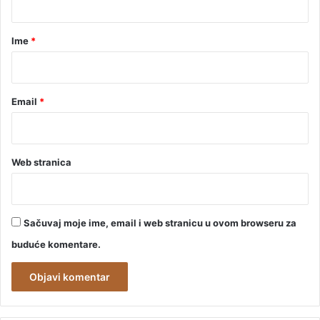
a
r
Ime
*
*
Email
*
Web stranica
Sačuvaj moje ime, email i web stranicu u ovom browseru za
buduće komentare.
A