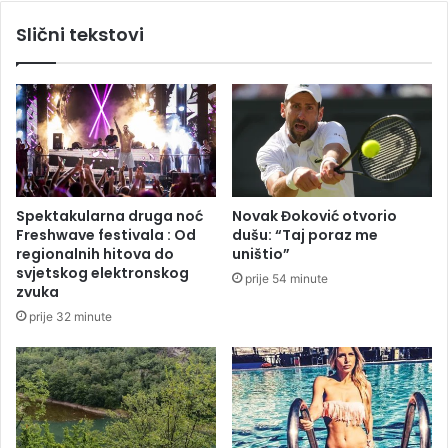
e
s
Slični tekstovi
n
k
a
o
o
p
p
r
r
v
e
e
z
n
u
s
t
Spektakularna druga noć
Novak Đoković otvorio
v
Freshwave festivala : Od
dušu: “Taj poraz me
o
regionalnih hitova do
uništio”
u
svjetskog elektronskog
prije 54 minute
k
zvuka
a
prije 32 minute
j
a
k
u
i
k