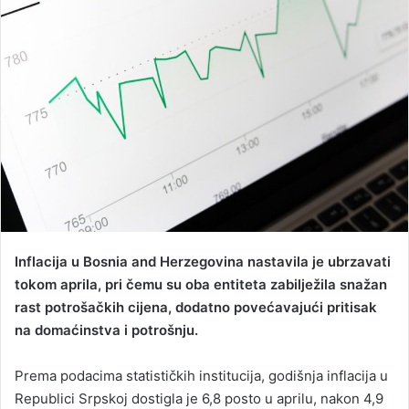
a
n
e
m
a
i
l
Inflacija u Bosnia and Herzegovina nastavila je ubrzavati
tokom aprila, pri čemu su oba entiteta zabilježila snažan
rast potrošačkih cijena, dodatno povećavajući pritisak
na domaćinstva i potrošnju.
Prema podacima statističkih institucija, godišnja inflacija u
Republici Srpskoj dostigla je 6,8 posto u aprilu, nakon 4,9